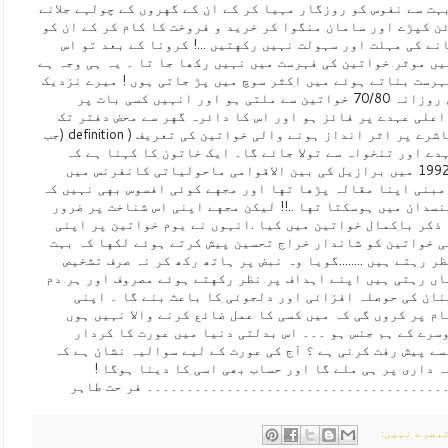
بہت سے نفوس کو روزگار مہیا کر کے ان کے گهروں کے چولہے جلانے
ئن کپڑے اور سامان منگوا کر خرید و فروخت کا کام کر کے ان کو
ے کی مہلت اور سہولت نہیں رکهتیں ...! کرونا کے بعد تو اس
یں موثر خواتین کی فہرست میں نہیں رکھا جا تا ۔ یہ ہی وجہ ہے
ہرست بناتے ہوئے میں اکثر سوچ میں پڑ جاتی ہوں ! میرے نزدیک
ایک موثر خاتون وہ ہے جو پارک میں روزانہ 70/80 خواتین سے ملتی ہو اور انہیں کسی بات پر
اعلی عہدے پر فائز ہو اور اس کا دائرہ گهر سے محض دفتر تک
محدود ہو .. لیکن مجھے معلوم ہے معاشرے پر اثر انداز ہونے والی خواتین کی تعریف ( definition (جب
دے اور تنخواہ سے تولا جائے گا۔ ایک خاتون کا کہنا ہے کہ
مجهے اس بات پر کوئی فخر نہیں کہ 1992 میں برازیل کی بین الاقوامی ماحولیاتی کانفرنس میں
مبنی اپنا مقالہ پڑها تها اور مجهے کوئی افسوس بهی نہیں کہ
تین سائنسدان میں ہوسکتا تها ..!! لیکن مجهے اپنی اس شناخت پر ضرور
 ذکر باکمال خواتین میں کیا .انہوں نے یوم خواتین پر اپنی
کی خواتین کو شاندار خراج تحسین پیش کرتے ہوئے لکها کہ بہت
 رہتے ہیں ........گویا وہ نبض پر ہاتھ رکھ کر نہ صرف تشخیص
اں رہتی ہیں اپنے اہداف پر نظر رکهتے ہوئے مصروف اور ہر دم
نان کی حوصلہ افزائی اور دلجوئی کا باعث بنے گا ۔ اپنی
م پر کروں گی کہ میں کسی کا عمل ضائع کرنے والا نہیں ہوں
سرے کے ہم جنس ہو ۔۔۔ اس بدلتی دنیا میں عورت کا کردار
ے پیش رفت کرنی ہے ؟ آج کی عورت کے لیے سوالیہ نشان ہے کہ
 داری پر ہی ملے گا اور حساب بھی اسی کا دینا ہوگا !
۔۔۔۔۔۔۔۔۔۔۔۔۔۔۔۔۔۔۔۔۔۔۔۔۔۔۔۔۔۔۔۔۔۔۔۔۔ فر حت طاہ
ر
بصرے نہیں: