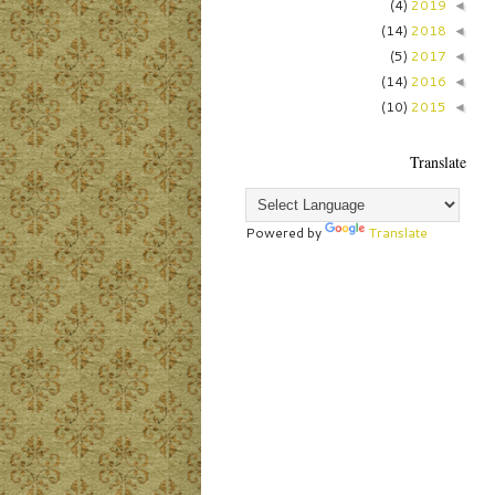
(4)
2019
◄
(14)
2018
◄
(5)
2017
◄
(14)
2016
◄
(10)
2015
◄
Translate
Powered by
Translate