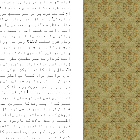
گهاٹ گهاٹ کا پانی پیا ہو. بعض دفع
آج کے معاشرے پر ہو بہو منطبق ہورہ
مقالے نظر سے گزرے وہ عمر کی پانچو
اپنی رائے پر کبهی اصرار نہیں رہا 
پیشگوئی کو درست پانا مبہوت اور کس
وہاں شرح تعلیم 00
ٹیچرز، کالج لیکچررز اور یونیورس
والی خواتین آٹے میں نمک کے برابر
اپنے کردار سے غیر مطمئن نظر آئیں
زیادہ تهی اس نے اپنی بیٹیوں کی و
25 سال پہلے کا تھا لیکن آج کی ص
حال خواتین خواہ کتنا ہی اعلیٰ عہ
دھیان رہے کہ ہم شہری خواتین کی ب
کر ہی رہی ہیں۔ عورت پر معاش کی ذ
پابندی بھی نہیں ہے ! اگر گهر ایک 
ذمہ داری کسی اور کو سونپ کر خود 
کہیں گے ؟ اپنے وقت کا بہترین حصہ 
خاتون کی مثال دوں گی جس کو سنگل 
ٹیوشن کے ساتھ ساتھ بیوٹی پارلر ک
اطمینا ن بخش حالات کے باوجود اس ن
! ۔ کیا ورکنگ ویمن صرف آفس میں ک
لائن کام کر رہی ہیں .کوئی فروزن ف