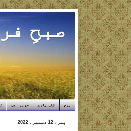
صبحِ فر
ہوم
قلم پارے
حریم ادب
تب
پیر، 12 دسمبر، 2022