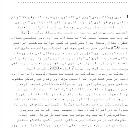
۔۔۔۔۔۔۔۔۔۔۔۔۔۔۔۔۔۔۔۔۔۔۔۔۔۔۔۔۔۔۔۔۔۔۔۔۔۔۔۔۔۔۔۔۔۔۔۔۔۔
عملی زندگی میں قدم رکھتے ہی 1998 ء میں ورکنگ ویمن گروپ کی نشستوں میں شرکت کاموقع ملا تو اس
کہ 8 /مارچ عالمی یوم خواتین کو ہم منائیں یا نظر انداز کریں ؟ دونوں
و ملے ۔ اتفاق سے انہی دنوں مجھے کمیونٹی اسکولز سے تعارف
لچسپی محسوس ہوئی تو میں اس شعبے سے منسلک ہوگئی ۔(ایک
ی وجہ سے نسبتا بہتر کام سامنے آتاہے اور پھر تعلیمی میدان
فطری مقام رکھتا ہے !) مگر کسی نہ کسی حوالے سے شعبہ خواتین
کی سر گرمیوں سے بھی آگہی رہی۔ پچھلے 8/10 سالوں میں عالمی یوم خواتین کے حوالے سے مارچ کے
لے سے تبصروں اور تجزیوں کی بھر مار ہوجاتی تھی مگر پچھلے
چ گئی جب عورت مارچ کی تیاروں پر مبنی ویڈیو وائرل ہوگئی تھی
 تحت قانونی اور گھریلو خواتین کی دلچسپی ، معاشی اور سماجی
ترقی اور خوشحالی کے عنوانات پر ہمیشہ سے ہی سر گرم ہے اس نے 7 /مارچ 2020ء کو خواتین
آہٹ کے باوجود زندگی کے ہر شعبے سے تعلق رکھنے والی ہزاروں
امیہ پر مہر ثبت کردی کہ انہیں عزت اور وقار کی زندگی مطلوب
بعلمی میں ہی سنی تھی اور اس حوالے سے ڈاکٹر نسیمہ ترمذی
میں انہوں نے باقاعدہ ڈانٹ کر کہا تھا کہ ہر طبقے اور ہر
رد کے حوالے سے متعین ہوگا. بنگال کے مرد کا مقابلہ افریقہ
! اس جملے کی معنویت آشکارا ہوئی جب معاشرے کے مختلف طبقات
ی کوششوں کو بام عروج پاتے دیکھا ۔ طبقاتی نظام کو بڑھا وا
نےوالے دو افراد کے درمیا ن تقسیم پیدا کرنے کی بھرپور
 معاشرے کی ایک بناوٹ ہوتی ہے جسے تبدیل کرنا اتنا آسان
 حکومت تبدیل کر سکتے ہیں معاشرہ نہیں ! کسی بات کو معتبر
 بہت سفر کیے ہوں، بہت سے اعلی اداروں میں کام کیا ہو یا پهر