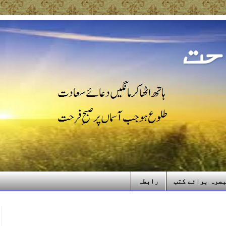
حت
صرہ برائے کتب
رابطہ