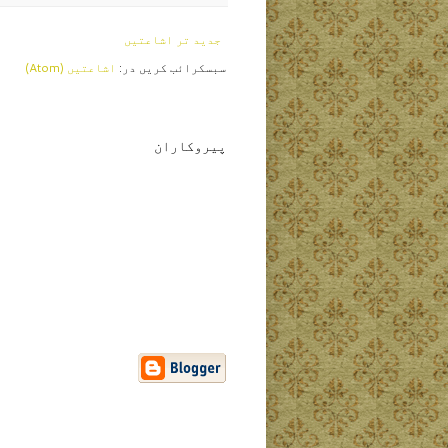
جدید تر اشاعتیں
سبسکرائب کریں در:
اشاعتیں (Atom)
پیروکاران