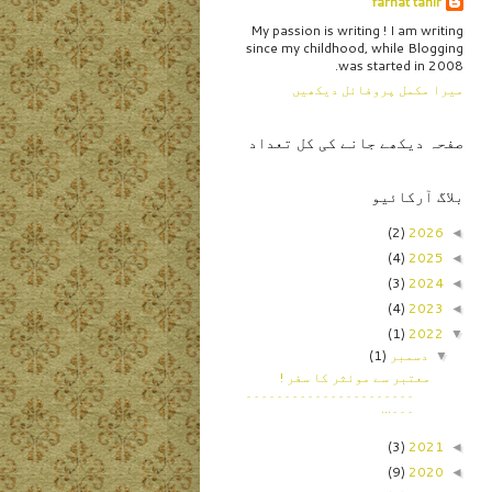
farhat tahir
My passion is writing ! I am writing
since my childhood, while Blogging
was started in 2008.
میرا مکمل پروفائل دیکھیں
صفحہ دیکھے جانے کی کل تعداد
بلاگ آرکائیو
(2)
2026
◄
(4)
2025
◄
(3)
2024
◄
(4)
2023
◄
(1)
2022
▼
دسمبر
(1)
▼
معتبر سے موئثر کا سفر !
۔۔۔۔۔۔۔۔۔۔۔۔۔۔۔۔۔۔۔۔۔۔
۔۔۔...
(3)
2021
◄
(9)
2020
◄