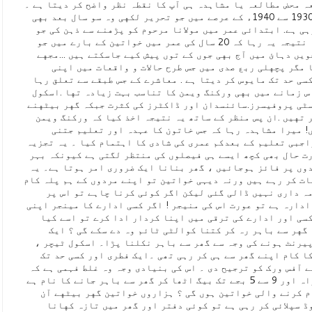
ہ محض مطالعہ یا مشاہدہ ہی آپ کا نقطہ نظر واضح کر دیتا ہے ۔
صاحب طرز مولانا مودودی مرحوم نے 1930 سے 1940ء کے عرصے میں جو تحریر لکهی وہ سو سال بعد بهی
ی ہے. ابتدائی عمر میں مولانا مرحوم کو پڑهنے سے ذہن کی جو
بالیدگی/ وسعت نظر عطا ہوئی اس کا نتیجہ یہ رہا کہ 20 سال کی عمر میں خواتین کے بارے میں جو
یں دہائ میں آج بهی جوں کے توں پیش کیے جاسکتے ہیں ...مجهے
مگر پچهلی ربع صدی میں جس طرح حالات و واقعات میں اپنی
ی حد تک مایوس کر دیتا ہے . معاشرے کے جس طبقے سے تعلق رہا
1% رہی ہے اور اس زمانے میں بهی ورکنگ ویمن کا تناسب بہت زیادہ تها .اسکول
ٹی پروفیسرز.سائنسدان اور ڈاکٹرز کی کثرت جبکہ گهر بیٹهنے
 تهیں .ان پس منظر کے ساتھ یہ نتیجہ اخذ کیا کہ ورکنگ ویمن
! میرا مشاہدہ رہا کہ جس خاتون کا عہدہ اور تعلیم جتنی
اجبی تعلیم کے بعدکم عمری کی شادی کا اہتمام کیا ۔ یہ تجزیہ
ورت حال بھی کچھ ایسے ہی فیصلوں کی منتظر لگتی ہے کیونکہ بہر
دوں پر فائز ہوجائیں ، گھر بنانا ایک ضروری امر ہوتا ہے۔ یہ
ات کر رہے ہیں ورنہ دیہی خواتین تو اپنے مردوں کے ہم پلہ کام
مہ داری نہیں ڈالی گئی لیکن اگر کوئی کرنا چاہے تو اس پر
ادارہ ہے تو عورت اس کی منیجر ! اگر کسی ادارے کا مینجر اپنی
کسی اور ادارے کی ترقی میں اپنا کردار ادا کرے تو اسے کیا
گهر سے باہر رہ کر کتنا کوالٹی ٹائم وہ دے سکے گی ؟ ایک
پیرنٹ ہونے کی وجہ سے گھر سے باہر نکلنا پڑا۔ اسکول ٹیچر ،
ا کام اپنے گھر سے ہی کر رہی تھی ۔ایک فطری اور کسی حد تک
ے آفس ورک کو ترجیح دی ۔ اس کی بنیادی وجہ وہ غلط فہمی ہے کہ
کیرئیر وومن کا تصور ماہانہ تنخواہ اور 9 سے 5 بجے تک بیگ اٹھا کر گھر سے باہر جانے کا نام ہے
ام کرنے والی خواتین ہوں گی ؟ ہزاروں خواتین گهر بیٹهے آن
وڈ سپلائی کر رہی ہے تو کوئی دفتر اور گھر میں تازہ کهانا