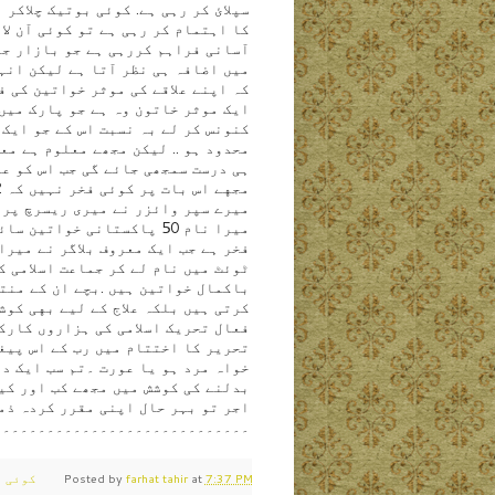
سپلائ کر رہی ہے. کوئی بوتیک چلاکر 
کا اہتمام کر رہی ہے تو کوئی آن لا
آسانی فراہم کررہی ہے جو بازار جان
میں اضافہ ہی نظر آتا ہے لیکن انہ
کہ اپنے علاقے کی موثر خواتین کی ف
کنونس کر لے بہ نسبت اس کے جو ایک 
ہی درست سمجھی جائے گی جب اس کو عہ
میرے سپر وائزر نے میری ریسرچ پر 
میرا نام 50 پاکستانی خوا
فخر ہے جب ایک معروف بلاگر نے میرا
ٹوئٹ میں نام لے کر جماعت اسلامی 
باکمال خواتین ہیں .بچے ان کے منتظر
کرتی ہیں بلکہ علاج کے لیے بهی کوش
فعال تحریک اسلامی کی ہزاروں کارک
تحریر کا اختتام میں رب کے اس پیغا
خواہ مرد ہو یا عورت ۔تم سب ایک دو
بدلنے کی کوشش میں مجھے کب اور کیس
اجر تو بہر حال اپنی مقرر کردہ ذمہ
۔۔۔۔۔۔۔۔۔۔۔۔۔۔۔۔۔۔۔۔۔۔۔۔۔۔۔۔۔
7:37 PM
at
farhat tahir
Posted by
کوئی ت