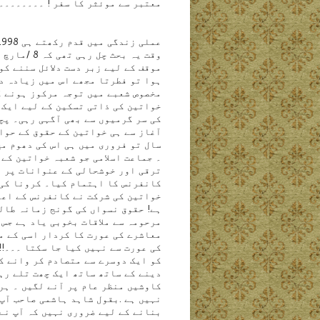
معتبر سے موئثر کا سفر ! ۔۔۔۔۔۔
وقت یہ بحث چل
رہی تھی 
موقف کے لیے زبر دست دلائل سننے ک
ہوا تو فطرتا مجھے اس میں زیادہ د
مخصوص شعبے میں توجہ مرکوز ہونے ک
خواتین کی ذاتی تسکین کے لیے ایک 
آغاز سے ہی خواتین کے حقوق کے حوا
سال تو فروری میں ہی اس کی دھوم م
۔ جماعت اسلامی جو شعبہ خواتین کے
کانفرنس کا اہتمام کیا۔ کرونا کی 
خواتین کی شرکت نے کانفرنس کے اعل
ہے! حقوق نسواں کی گونج زمانہ طال
مرحومہ سے ملاقات بخوبی یاد ہے جس 
معاشرے کی عورت کا کردار اسی کے م
کی عورت سے نہیں کیا جا سکتا ۔۔۔!
کو ایک دوسرے سے متصادم کر وانے ک
دینے کے ساتھ ساتھ ایک چھت تلے رہ
کاوشیں منظر عام پر آنے لگیں ۔ ہر
نہیں ہے .بقول شاہد ہاشمی صاحب آپ
بنانے کے لیے ضروری نہیں کہ آپ نے