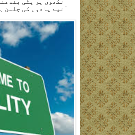
آنکھوں پر پٹی بندھنا
آئیے یادوں کی چلمن ہٹ