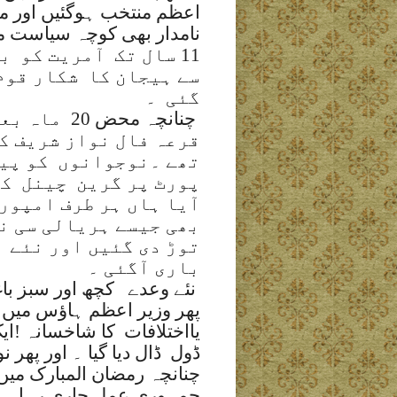
اعظم منتخب ہوگئیں اور مس
نامدار بھی کوچہ سیاست میں
11 سال تک
آمریت کو
بھ
سے ہیجان کا
شکار قوم
گئی
۔
چنانچہ محض 20
ماہ بعد
قرعہ فال نواز شریف ک
تھے ۔نوجوانوں
کو پی
پورٹ پر گرین
چینل
کھ
آیا ہاں ہر طرف امپور
توڑ دی گئیں اور نئے 
باری آگئی ۔
نئے وعدے
کچھ اور سبز با
پھر وزیر اعظم ہاؤس میں ب
یااختلافات
کا شاخسانہ !ایک
ڈول
ڈال دیا گیا ۔ اور پھ
چنانچہ رمضان المبارک میں
جمہوری عمل جاری رہا ۔۔