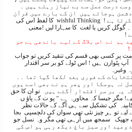
سے درست عمل سے بے نیاز رہتے ہیں ۔
 دشمن ہوجاتے ہیں
ان کے بارے میں قرآن
کرتا ہے !
wishful Thinking
کا لفظ اس کی
۔ گوگل کریں یا لغت
کا سہارا لیں !معنی
 !
د ہم
نے
اس بلاگ کے لیے
باندھی ہے جو
!
مت پر کسی بھی قسم کی تنقید کریں تو جواب
 آپ پٹوارن ہیں ! اس ٹولے کو بر سر اقتدار
ہ وغیرہ
نتخابات کے فوری بعد لکھا گیا تھا ۔۔
 نہ ہوسکا اور پھر ہم نے بھی اسے یوں
ہ یہ بر سر اقتدار آگئے ہیں
تو ان کا حق
یے! مگر جیسا کہ محاورہ ہے " پو ت کے پاؤ
ں
ابینہ
کی تشکیل سے ہی آگے کے حالات نظر
 لیے تو ہر چیز نئی تھی سوان کی دلچسپی
بجا
ک جھپک
سمجھ میں آرہی تھی مگر وہ نسل جو
 وعید اور سبز باغ دیکھ رہی ہو اس کی