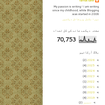
farhat tahir
My passion is writing ! I am writing
since my childhood, while Blogging
was started in 2008.
میرا مکمل پروفائل دیکھیں
صفحہ دیکھے جانے کی کل تعداد
70,753
بلاگ آرکائیو
(2)
2026
◄
(4)
2025
◄
(3)
2024
◄
(4)
2023
◄
(1)
2022
◄
(3)
2021
◄
(9)
2020
◄
(4)
2019
▼
دسمبر
(2)
◄