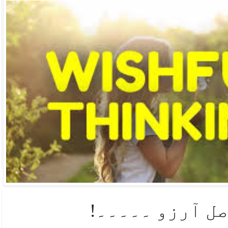
صل آرزو ۔۔۔۔۔!