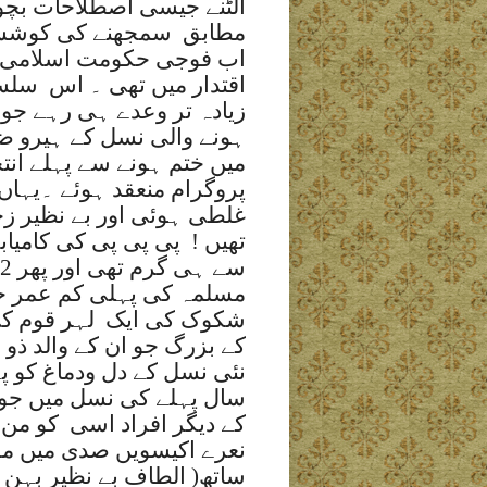
الٹنے جیسی اصطلاحات بچوں 
مطابق
سمجھنے کی کوشش 
اب فوجی حکومت اسلامی نظ
اقتدار میں تھی ۔ اس
سلسل
زیادہ تر وعدے ہی رہے جو 11سال تک
ہونے والی نسل کے ہیرو ضی
میں ختم ہونے سے پہلے انت
پروگرام منعقد ہوئے ۔یہا
غلطی ہوئی اور بے نظیر زچ
تھیں !
پی پی پی کی کامیابی
سے ہی گرم تھی اور پھر 02 دسمبر88ء
مسلمہ کی پہلی کم عمر خا
شکوک کی ایک
لہر قوم کی
کے بزرگ جو ان کے والد ذو 
نئی نسل کے دل ودماغ کو
سال پہلے کی نسل میں جو ع
کے دیگر افراد اسی
کو من 
نعرے اکیسویں صدی میں مق
ساتھ( الطاف بے نظیر بہن ب