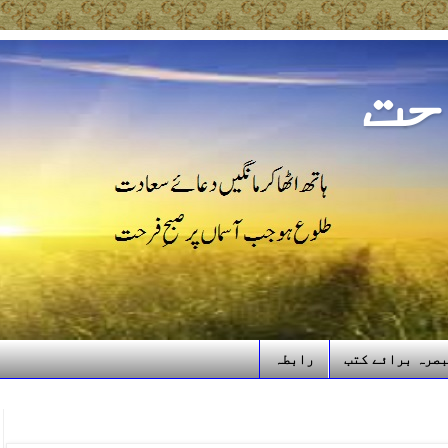
حت
صرہ برائے کتب
رابطہ