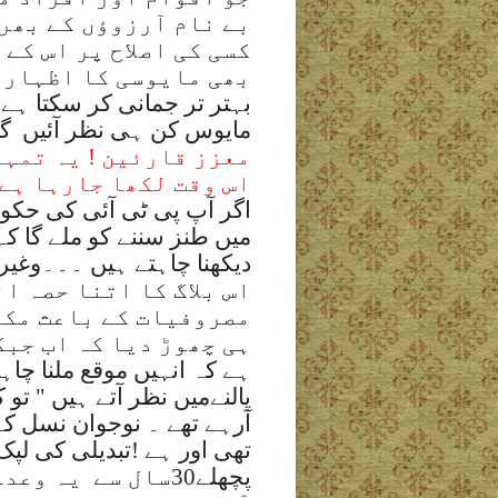
بے نام آرزوؤں کے بھرو
کسی کی اصلاح پر اس کے
بھی مایوسی کا اظہار 
بہتر تر جمانی کر سکتا ہے 
مایوس کن ہی نظر آئیں
گے
معزز قارئین ! یہ تمہی
اس وقت لکھا جارہا ہے 
اگر آپ پی ٹی آئی کی حکو
میں طنز سننے کو ملے گا کہ
دیکھنا چاہتے ہیں ۔۔۔وغیر
اس بلاگ کا اتنا حصہ ا
مصروفیات کے باعث مکمل
ہی چھوڑ دیا کہ اب جبک
ہے کہ انہیں موقع ملنا چاہ
پالنےمیں نظر آتے ہیں " تو ک
آرہے تھے ۔ نوجوان نسل کے
تھی اور ہے !تبدیلی کی لپ
پچھلے30سال سے
یہ وعدے