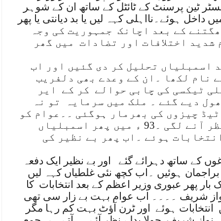
ٹر ٹین پرسنٹ کے ٹائٹل کے ساتھ ان کے شوہر
 داخل ہوئے۔نااہلی کہہ لیں یا بد دیانتی یا پھر
گتنے کے بعد اچانک
جمہوریت کی وجہ
 شدید اختلافات اور تضادات
میں گھر
 اسمبلیاں تحلیل کر دی گئیں اور اب
ے نام لکھا ۔ان کے وعدے بھی دلفریب
لی ٹیکسی کی چابی حوالے
کر کے
ایر
ول دیے گئے ۔ ملک میں سرمایہ
تو نہ
ٹیڈ چیزوں کی بھرمار ہوگئی ۔۔عوام کو
بھی جیسے ہریالی سی نظر آنے لگی ۔93 ء میں پھر اسمبلیاں
انتخابات ہوئے ۔اب پھر بے نظیر کی
غوں کے ساتھ دہرائے گئے
اور بے نظیر ایک دفعہ
راجمان ہوئیں ۔اب کچھ نئی غلطیاں کہہ لیں
 بار پھر عبوری وزیر اعظم کے بعد انتخابات
کا
ر نواز شریف ۔۔۔۔ اب عوام بہت بے زار سی تھی
انتخابات ہوئے
اور ٹرن آؤٹ بہت کم رہا مگر
 نواز شریف
چولا بدلے نظر آئے ۔۔آتے ہی جمعہ