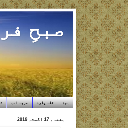
صبحِ فر
ہوم
قلم پارے
حریم ادب
تب
ہفتہ، 17 اگست، 2019