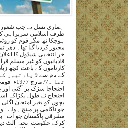
ہماری نسل نے جب شعور ک
طرف اسلامی سربراہی ک
ہوچکا تھا مگر قوم کو روٹی
مجبور کردیا گیا تھا۔ادھر ت
قادیانیوں کو غیر مسلم قرار 
کارناموں کے باعث کچھ زیا
کے نام سے 9 پا
تھا ۔7/ مارچ 1977ء
قومی
احتجاجا سڑک پر آگئی اور ی
احتجاج نے طول پکڑاکہ اس
بچوں کو بغیر امتحان اگلی ک
جو ناکامی پر منتج ہوئے
اور
مشرقی پاکستان جو اب
ب
کرکے حکومت
تختہ الٹ دیا