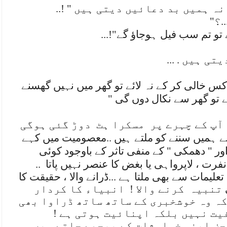
انہ ہمیں بد دعائیں دیتی ہیں
..! "
.؟
"
تو تم سب فیل ہوجاؤ گے
...!"
ی ہیں . ...
اکس خالی کر کے نہ لائے تو گهر میں نہیں گھسنے
تو گھر سے نکال دوں گی "
آپ کے چہرے پر
مسکرا ہٹ
دوڑ گئی ہوگی
 ہمیں سننے کو ملتے ہیں ..معصومیت میں کہے
اور " دھمکی " کے منفی تاثر کے باوجود کوئی
رت ، لاپرواہی یا بغض کا عنصر نہیں پاتا
..
تعلیمات سے بھی ملتا ہے ...ڈرانے والا ، حقیقت کا
تنبیہ
کرنے والا !
انبیاء کا کردار
کہ وہ خوشخبری کے ساتھ ساتھ ڈراوا بھی
یت نہیں بلکہ اپنائیت ہوتی ہے !
حض اپنی خواہشات کے پیچھے چلتے ہیں ،