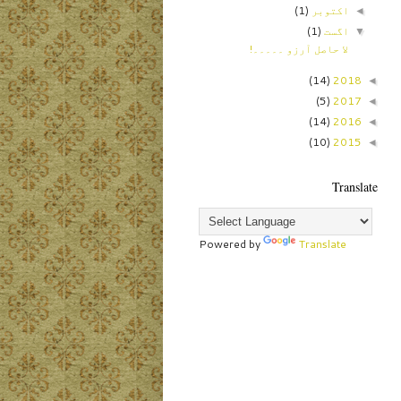
اکتوبر
(1)
◄
اگست
(1)
▼
لا حاصل آرزو ۔۔۔۔۔!
(14)
2018
◄
(5)
2017
◄
(14)
2016
◄
(10)
2015
◄
Translate
Powered by
Translate