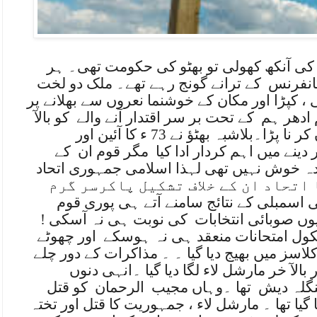
ی آنکھ کھولی تو بھٹو کی حکومت تھی۔ ہر
انفرنس
کے ترانے گونج رہے تھے۔ ملک دو لخت
 ، کپڑا اور مکان کے خوشنما نعروں سے بھلانے پر
م ادھر ہم
کے تحت بر سر اقتدار آنے والے
کو بالآ
خر انتخابی شیڈول کا اعلان کر نا پڑا۔بلاشبہ بھٹؤ نے 73 ء کا آئین اور
دینے میں اہم کردار ادا کیا
مگر قوم ان
کے
دہ خوش نہیں تھی لہذا اسلامی جمہوری اتحاد
رٹیوں کا اتحاد ان کے خلاف تشکیل پاکرسر گرم
 اسمبلی کے نتائج سامنے آتے ہی پوری قوم
وں صوبائی انتخابات
کی نوبت ہی نہ آسکی !
کول امتحانات منعقد ہی نہ ہوسکے
اور چھوٹے
لاسز میں بھیج دیا گیا ۔ ۔ مذاکرات کے دور چلے
 بالآ خر مارشل لاء لگا دیا گیا ۔انہی دنوں
نگلہ دیش
تھا ۔وہاں مجیب
الرحمان
کو قتل
 گیا تھا ۔ مارشل لاء ، جمہوریت کا قتل اور تختہ