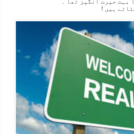
 بہت حیرت انگیز تھا ۔
اتے ہیں !