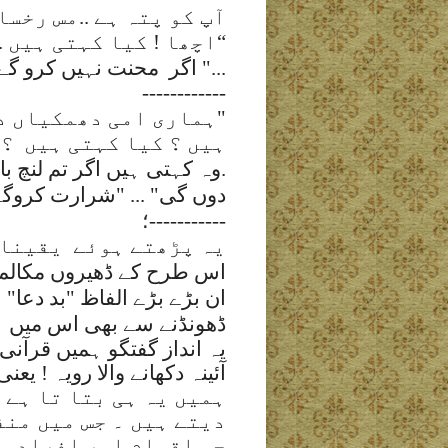
آپ کو پتہ ہے ..مس رخس
“
اچھا ! کیا کہتی ہیں ..
"...
اگر
محنت نہیں کرو گے 
------------
"
ہماری امی دھمکیاں دیت
ہیں ؟ کیا کہتی ہیں
؟
.وہ کہتی ہیں اگر تم لنچ ب
دوں گی
... "
"شرارت کروگے 
-----------
؛
یہ پڑھتے ہوئے
یقینا 
اس طرح کے ڈھیروں مکالمے
ان بڑے بڑے الفاظ "بد دعا" 
ڈھونڈنے سے بھی اس میں نف
یہ انداز گفتگو ہمیں قرآنی 
آئینہ دکھانے والا رویہ ! یعنی
ہمیں یہ ہی بتا تا ہے 
دیتے ہیں ۔ جس میں منف
جو اقوام اور افراد م