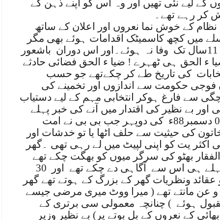
کے لیے نئی تھیں اور وہ اس کو اپنے ذہن کے
کر رہے تھے
۔
ام کے خوش نما نعروں اور اعلان کے ساتھ
ے میں کچھ کاسمیٹک اقدامات ہوئے بھی مگر
وفا نہ ہوئے۔اور اس دوران
باشعور
ا ء الحق ہی ٹھہرے !
ضیا ء الحق فضائی حادثے
خابات
کی تاریخ طے کر چکےتھے جو حسب
ں فوجی حکومت سے اندازوں اور تخمینے کی
گی سے فارغ ہوکر انتخابی مہم کے لیے دستیاب
 اور بے نظیر کی اقتدار میں آنے کی خبر پہلے
کی دوپہر جب بی بی نے امت
تون کی حیثیت سے حلف اٹھا یا تو خدشات اور
 اکثر یت کو اپنی لپیٹ میں لے رہی تھی ۔گھر
الفقار بھٹو کی سرگر میوں کو بھگت چکے تھے
 پہلے ہی اس سے
آگاہی دے چکے تھے
اور
30
قائد ونظریات گھر کے بزرگ کے ہوتے تھے گھر
و عن مانتے تھے ( میرا ووٹ میری مرضی جیسے
بول ہوئے
) چنانچہ معمولی سی برتری کے
ھائی کے نعروں کے بل بوتے پر) بے نظیر وزیر