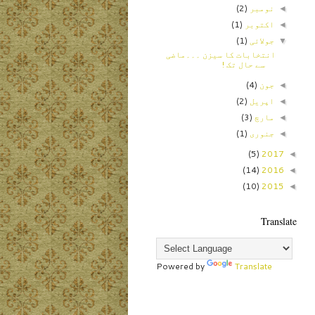
نومبر
(2)
◄
اکتوبر
(1)
◄
جولائی
(1)
▼
انتخابات کا سیزن ۔۔۔ماضی
سے حال تک !
جون
(4)
◄
اپریل
(2)
◄
مارچ
(3)
◄
جنوری
(1)
◄
(5)
2017
◄
(14)
2016
◄
(10)
2015
◄
Translate
Powered by
Translate