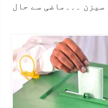
سیزن ۔۔۔ماضی سے حال