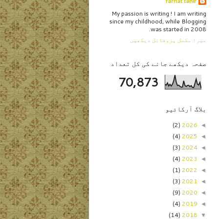
farhat tahir
My passion is writing ! I am writing
since my childhood, while Blogging
was started in 2008.
میرا مکمل پروفائل دیکھیں
صفحہ دیکھے جانے کی کل تعداد
70,873
بلاگ آرکائیو
(2)
2026
◄
(4)
2025
◄
(3)
2024
◄
(4)
2023
◄
(1)
2022
◄
(3)
2021
◄
(9)
2020
◄
(4)
2019
◄
(14)
2018
▼