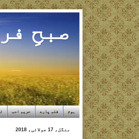
صبحِ فر
ہوم
قلم پارے
حریم ادب
تب
منگل، 17 جولائی، 2018