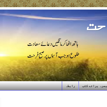
حت
صرہ برائے کتب
رابطہ