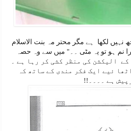
 نہیں لکھا ہے مگر محتر مہ بنت الاسلام
را نم ہو تو یہ مٹی ۔۔" میں سے وہ حصہ
ٹھا ئیے ایک فکر مندی کے ساتھ کہ
پیش ہے ۔۔۔۔!!