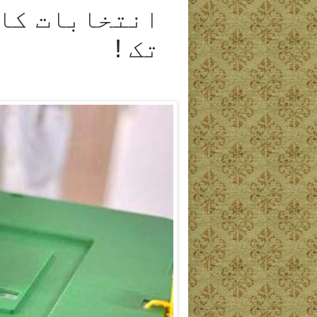
انتخابات کا 
تک !