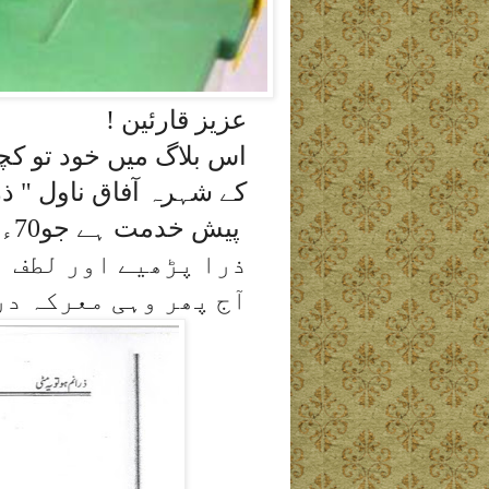
عزیز قارئین !
اس بلاگ میں خود تو کچھ
کے شہرہ آفاق ناول " ذ
پیش خدمت ہے جو70ء کے الیکشن کی منظر کشی کر رہا ہے ۔
ذرا پڑھیے اور لطف ا
آج پھر وہی معرکہ در