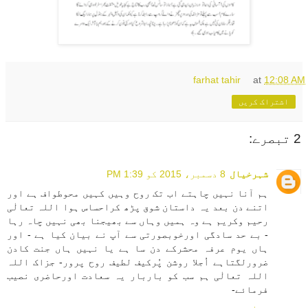
farhat tahir
at
12:08 AM
اشتراک کریں
2 تبصرے:
شہرخیال
8 دسمبر، 2015 کو 1:39 PM
ہم آنا نہیں چاہتے اب تک روح وہیں کہیں محوطواف ہے اور
اتنے دن بعد یہ داستان شوق پڑھ کراحساس ہوا اللہ تعالٰی
رحیم وکریم ہے وہ ہمیں وہاں سے بھیجنا بھی نہیں چاہ رہا
- بے حد سادگی اورخوبصورتی سے آپ نے بیان کیا ہے - اور
ہاں یوم عرفہ محشرکے دن سا ہے یا نہیں ہاں جنت کادن
ضرورلگتاہے اُجلا روشن پُرکیف لطیف روح پرور- جزاک اللہ
اللہ تعالٰی ہم سب کو باربار یہ سعادت اورحاضری نصیب
فرمائے-