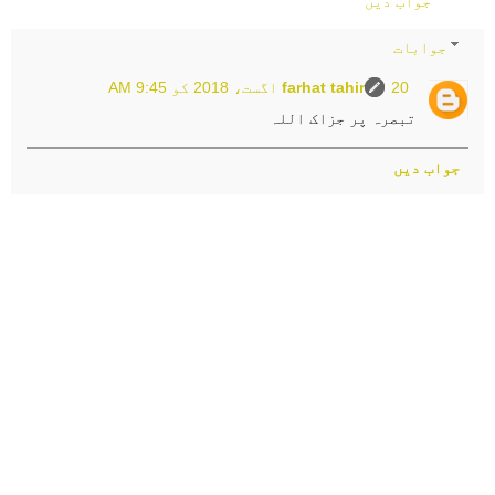
جواب دیں
جوابات
20 اگست، 2018 کو 9:45 AM
farhat tahir
تبصرہ پر جزاک اللہ
جواب دیں