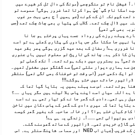
۔آ فیشل نام تو منگوچھی (مونگ کی دال تل کر شیرے میں
ے اسکا نام گپ ُچپُ ہوا کرتا تھا ضرور ہوگی! سموسے تو
 تھے کیونکہ ان کے کونے (جو ہمیں آ ج بھی بہت مر غوب
ہ میں ڈال چکے تھے۔ گلاب کی پتیا ں بھی چاٹ چکے تھے (جس
وبہ بھی کی تھی)
مارے پہلے روزے کی روداد جسے یہاں پرختم ہو جا نا
ا نہیں جا سکتا مگر جب یادوں کی پٹاری کھلی ہے تو اسے
ا ضروری ہے! رمضان کے بعد عید گزری ہوگی پھر بقر عید
ان کا ذکر ہے۔ چاند کی تاریخ تو معلوم نہیں ہاں جنوری
ت تھی! ہم بستروں میں دبکے ہوئے تھے۔ آ نکھ کھلی تو
ن سے ہماری دیوار ملتی تھی) سے گفتگو میں مشغول تھیں۔
تو ایک دکھی خبر (اس وقت تو خوفناک بھی لگی تھی) منتظر
ڈرائیور حادثے میں ختم ہوگئے!!!
نا ہوئے تھے۔ اس سے پہلے ہمیں یہ بتایا گیا تھا کہ
 ہے اللہ میاں اسے اپنے پاس بلا لیتے ہیں مگر یہاں ....؟
یل رہی تھی۔دادی کے گھر جا نے کو تیار تھی ہم نے اسے
 بتایا تھا کہ میری دادی کے گھر کے پاس دکان میں ناخن
ا کام کہاں ختم ہوا؟ اور خالہ صاحبہ کے بغیر گھر کیسے
ی ہونیوالی تھی ......آہ زندگی یہ ہی ہے!
ئی گاڑی خریدی تھی۔ ڈرائیور کے ساتھ گھومنے گئے۔
واپسی میں سوئی گیس ٹرانسمیشن کے قریب (جہاں اب NED اور سمامہ شاپنگ سنٹر ہے۔ اس