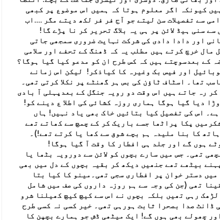
یں کیونکہ اگر معلوم ہوتا کہ ہمیں اس موضوع پر کبھی
ی سے تفصیلات سن لیتے جو آج فر فر لکھ دیتے مگر ....اب
ے سنی ہیڈ لائن پر ہی یہ بلاگ تحریر کر نا پڑے گا!
انی اور دادا دادی کی شرکت نہایت ضروری سمجھی جاتی
 مال خرچ کرتے ہیں مطلب یہ کہ ڈھنگ کے تحفے اور سلامی
ہ کے بعدسوچتے ہیں کہ کس طرح ان کو مدعو کیا گیا ہوگا؟
وبائیل اور فیس بک وغیرہ کا کیاذکر! لیکن اس زمانے
سب تھا۔ اسٹاف ٹاؤن کی بس ہر گھنٹے پر نکلا کرتی تھی۔
کر رہ جاتے ہیں اس وقت دو رویہ جنگل کے بعدپہلی آ بادی
ڑا دیا گیا ہوگا ہماری روزہ کشائی کی اطلا ع دینے کو!
ے۔ اس کی تفصیل کیا بتائیں خاک بھی یاد نہیں! ہاں
شکرمیں پکا پراٹھا جسے باریک کر کے چمچ سے کھاتے تھے
اتھ کا بنا ملیدہ ہم بچے شوق سے کھا یا کرتے تھے!)۔
ٹے ہوں گے اور جلد ہی افطار کا وقت آ گیا ہوگا!
ی تھی۔ جس میں سارے بچوں کو لائن سے دورویہ بٹھا یا
پہنے بیٹھے تھے جنھیں دیکھ کر بقیہ بچوں کے دل میں بھی
میں دستر خوان پر افطاری سجی تھی۔مینو کا کیا بتا
ینا تھی (جن کی وجہ سے ہم روزہ داروں کی صف میں شامل
لڑھک رہی تھیں بلکہ بچوں نے اس سے کیچ کیچ کھیلنا شرو
ی ڈانٹ صدا بصحرا ثابت ہورہی تھی۔ خیر کسی نہ کسی طرح
ور چھولے بھی ہوں گے! ایک میٹھی ڈش جو ہمارے بچپن کا