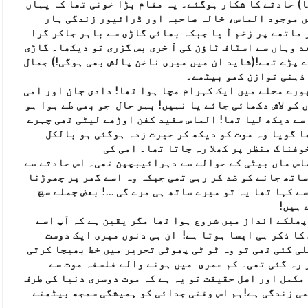
) حادثے کا شکار ہوگئے۔ یہ مقام بڑا خونی تھا کہ یہاں
ں موجود الماس، خالہ صاحبہ اور ڈرائیور زندگی ہار
 ماتھے پر زخم آ یا جبکہ بھائی گاڑی سے باہر جاکر گرا
د وہاں سے اسٹاف ٹاؤن کی آ خری بس گزری تو دیکھا۔ گاڑی
 پڑے تھے!(شاید ان میں میری ناخن پالش بھی ہوگی!) جمال
 ذہنی توازن کھو بیٹھے۔
ورے محلے میں ایک کہرام مچا ہوا تھا! دادی جان اور امی
 کو لاش دکھائی جائے یا نہیں! بہر حال جو بھی طے ہوا ہو
 سے دیکھ لیا تھا! الماس سفید کفن اوڑھے لیٹی تھی چہرے
ھا گویا وہ موت کو دیکھ کر حیرت زدہ ہوگئی ہو بالکل
وفناک منظر پر کھلا رہ جاتا تھا۔ امی کی
اس ماں بیٹی کے حوالے سے دہرائیبچپن تھی۔ اس حادثے سے
ساتھ جانے کو ضد کر رہی تھی جبکہ وہ اسے گھر پر چھوڑنا
ے کہا تھا یہ تو میرے ساتھ ہی مرے گی ...! بعض جملے سچ
 ہیں!
پھلکے انداز میں شروع ہوا تھا مگر یقین ہے کہ آپ اسے
 کا ذکر ہی ایسا ہوتا ہے! ان ہی دنوں میری ایک دوست
ی گئی تھی تو وہ ٹو ٹی پھوٹی تحریر میں خط بھیجا کرتی
 رہ گئی تھی۔ کم عمری میں ہونے والے فلسفہ موت سے
مکمل اور اصل حقیقت تو یہ ہے کہ موت دوسری دنیا کی طرف
می زندگی ہے!ہم اس وقتی جدائی کو ہمیشگی سمجھ بیٹھتے