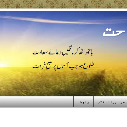
حت
صرہ برائے کتب
رابطہ