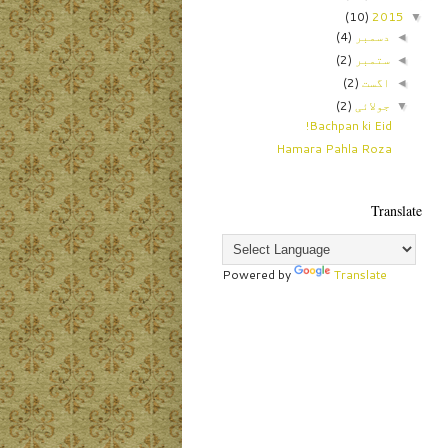
(10)
2015
▼
دسمبر
(4)
◄
ستمبر
(2)
◄
اگست
(2)
◄
جولائی
(2)
▼
Bachpan ki Eid!
Hamara Pahla Roza
Translate
Powered by
Translate