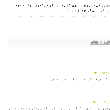
چپن کی سنہری یادوں کو ہمارے لیے بکھیر دیا۔ سمجھ
ں اور کس کو چھوڑ دیں!!
۔۔۔۔۔۔۔۔۔۔۔۔۔۔۔۔۔۔۔۔۔۔۔۔۔۔۔۔۔۔۔۔۔۔۔۔۔۔۔۔۔۔۔۔
کے اور گلاب کی پتیاں چبا کے بھی پہلا روزہ
 خوبصورت باتوں سے گنگناتی ہوئی آپ کی پہلے روزے کی یاد نے بعد میں