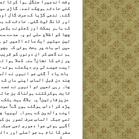
وقت اندھیرا جنگل ہوا کرتا تھا
کئی حادثے ہوچکے تھے۔ گاڑی می
گئے۔ ننھی گڑیا کے صرف گال اور
اور ٹانگ ٹوٹ گئی۔ حادثے کے بع
کے باہر بسکٹ اور کھلونے بکھرے
چچا کو اطلاع ملی تو وہ صدمے سے
تین میتیں ایک ساتھ اٹھیں تو پ
میں اس بات پر بحث ہوئی کہ بچوں
ہم نے گھس کر ان دونوں کو قریب
پر زخم کا نشان! منہ کھلا ہوا ت
ایسے جیسے ٹی وی دیکھتے ہوئے خ
بات یاد آ گئی جو انہوں نے الم
چند دن قبل الماس اپنی ماں کے 
چاہ رہی تھیں تو انہوں نے غصے س
ثابت ہوکرکتنے ہولناک بن جاتے
عزیزقارئین! یہ بلاگ بہت ہلکے 
پڑھ کر اداس ہوگئے ہوں گے! موت
اپنے والدین کے ہمراہ لیبیا چل
تھی جبکہ الماس صرف تصور بن کر
آگہی ہوئی جوا دھوری تھی جبکہ 
سفر کا نام ہے جو اصلی اور دائ
ہیں!