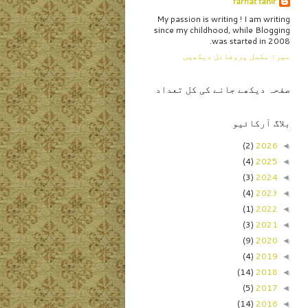
farhat tahir
My passion is writing ! I am writing
since my childhood, while Blogging
was started in 2008.
میرا مکمل پروفائل دیکھیں
صفحہ دیکھے جانے کی کل تعداد
بلاگ آرکائیو
(2)
2026
◄
(4)
2025
◄
(3)
2024
◄
(4)
2023
◄
(1)
2022
◄
(3)
2021
◄
(9)
2020
◄
(4)
2019
◄
(14)
2018
◄
(5)
2017
◄
(14)
2016
◄