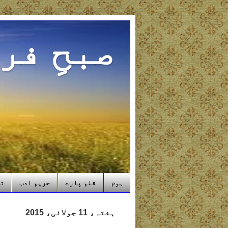
صبحِ فر
ہوم
قلم پارے
حریم ادب
تب
ہفتہ، 11 جولائی، 2015