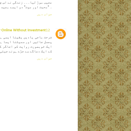
عجیب موڑ لیا۔۔۔ زندگی نے اس چ
۔ "محبت اور موت" دو ایسے بھید 
جواب دیں
12 جولائی، 2015 کو 4:56 AM
 Online Without Investment
فرحت باجی یادیں یقینا ایسی ہی
پھسل جاتیں اور سمیٹنا ایسا ہی
ایک خوبصورت روایت کو اجاگر ک
کے ایک دھاگے سے جڑے ہونے جیتی
جواب دیں