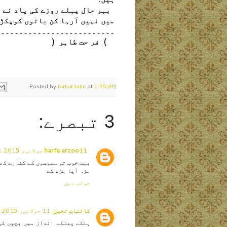
بہر حال پہلے روزے کی یاد نے ب
میں نہیں آرہا کن باتوں کوپکڑی
۔۔۔۔۔۔۔۔۔۔۔۔۔۔۔۔۔۔۔۔۔۔۔۔۔۔
) فر حت طاہر (
Posted by
farhat tahir
at
1:55 AM
3 تبصرے:
11 جولائی، 2015 کو 11:09 PM
harfe arzoo
بہت خوب تو سموسوں کے کنارے کھا 
مزہ آیا پڑھ کے
جواب دیں
کائناتِ تخیل
11 جولائی، 2015 کو 11:59 PM
ہلکے پھلکے انداز میں بچپن کی