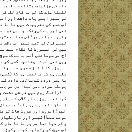
مات کی جزئیات بتانے سے قاصر ہ
لکھنا پڑے گا تو ہم کان لگاکر ام
تو ہمیں اپنی یاد داشت اور امی س
اس قسم کی تقریبات میں نا نا ن
تھی اور ہے کیونکہ یہ ہی تو اصل
وغیرہ دیتے ہیں! اس جملہ معترض
ٹیلی فون تو تھے نہیں اس وقت م
میں ٹرانسپورٹ کا نظام بہت منا
آج جو سوسائٹی آفس جانے کاسوچ 
وہی تھی لہذا چنانچہ کسی کو دو
روزہ کا آ غاز سحری سے ہوتا ہ
یقین ہے کہ مالیدہ ہو گا (گھی 
یا پھر دودھ کے ساتھ۔ دادی کے ہ
چونکہ سردی تھی لہذا دن تو چھو
ڈرائنگ روم میں فر شی نشست بچھ
گیا تھا۔روزہ دار گلاب کے ہار 
ارمان اٹھ رہے ہوں گے! درمیان 
ئیں! امرود اور فروٹ چاٹ تو یق
ہوئے تھے!) کینو اور نارنگیاں 
ع کر دیا تھا جس پر نا نا جان ک
اس میچ کو رکوایا گیا۔ پکوڑے ا