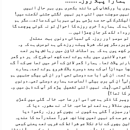
وزہ.......
وں یا ورکشاپ کی مانند بکھری ہوں بہر حال انہیں
نہیں سوچنے میں اتنی دیر نہیں لگتی جتنی لکھنے میں!
لیکٹرک کی حد سے بڑھی ہوئی مہربانی کے ساتھ....مگر ہم
اہے کہ ہمارے آ خری روزے کا احوال تو نہ کوئی پوچھے گا
وداد لکھ کر جان چھڑائیں ...
 تو موسم اور روزہ کی لمبائی دونوں بہت معتدل
وبر،مگر چونکہ شرط پہلے روزے کی ہے توعرض ہے کہ وہ
ر کچھ یوں ہے کہ ہم اسٹاف ٹاؤن میں رہائش پذیر تھے
 جودو لائنوں میں بٹے ہوئے تھے کچھ اس طرح کہ ہر دو گھر
نر پلاٹ تھا۔ ہمارا گھر لائن کے آخر میں تھا جس کے آ گے
ا میدان! اس کے بعد دوسرے بلاک شروع ہوتے تھے۔ہمارے
 تھے۔ ان کی ابا سے دوستی تھی اور ان کی بیگم جنہیں ہم
لی! ان کی بری بیٹی الماس سے ہماری دوستی تھی۔دونوں
لی تھی۔(پتہ نہیں اتنی تفصیل پڑھ کر آپ کے ذہن میں وہ
 کا تھا؟)
پہر کا ذکر ہے جب امی اور صا حبہ خالہ گلی میں کھڑی
یں منڈلا رہے تھے تو صاحبہ خالہ نے مشورہ دیا کہ
ور سبزی آ گئی ہے کیوں نہ بچوں کو روزہ رکھوا دیا
 جو سے کم نہیں تھیں چنانچہ فوراً عملدرآمد کا عندیہ
ین بچوں کے نام نکلا جو شرائط کے قریب تھے یعنی کبھی
 اور بھائی طارق! دوسری اور تیسری جماعت کے بچے! انتظا