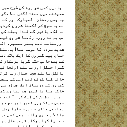
ہمارا پہلا ر
یادیں کسی شو روم کی طرح سجی ہ
سمیٹنے میں محنت لگتی ہے! مگر 
وہ بھی رمضان المبارک اور کے ا
نے یہ سوچ کر لکھنا شرو ع کردی
نہ لکھ پائیں گے لہذا پہلے کی ر
جب ہم نے روزہ رکھنا شر وع کیے
اورمناسب تھے یعنی ستمبر، اکت
شدید سردی کا موسم تھا! پس منظ
جہاں بیس گھروں کا ایک بلاک تھا
کے بعدخالی جگہ گویا ہرمکان کار
گہرا جنگل اور سامنے اونچا نیچ
بالکل سامنے چچا جمال رہا کرتے
خالہ کہا کرتے تھے امی کی ہمجو
گھروں کے درمیان ایک چوڑی سی گ
خاکہ بنا یا نہیں جو ہما رے گھر
ماہ رمضان کی ایک کہر آ لود دو
دھوپ سینک رہی تھیں اور بچے وہ
بھابھی منڈی سے بہت سارا پھل ا
جائے! ہماری والدہ بھی کسی مہم
دے دیا گیا ہوگا۔ قرعہ فال ہم ت
روزہ نہ رکھا ہو! الماس، فر حت