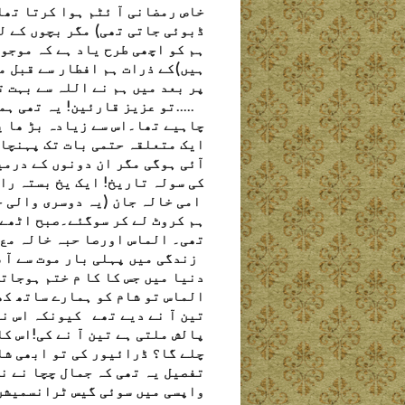
خاص رمضانی آ ئٹم ہوا کرتا تھا
ڈبوئی جاتی تھی) مگر بچوں کے لی
ہم کو اچھی طرح یاد ہے کہ موجود
ہیں)کے ذرات ہم افطار سے قبل من
پر بعد میں ہم نے اللہ سے بہت ت
.....تو عزیز قارئین! یہ تھی ہ
چاہیے تھا۔اس سے زیادہ بڑ ھا ی
ایک متعلقہ حتمی بات تک پہنچان
آئی ہوگی مگر ان دونوں کے درمی
کی سولہ تاریخ! ایک یخ بستہ را
امی خالہ جان (یہ دوسری والی ج
ہم کروٹ لے کر سوگئے۔صبح اٹھے 
تھی۔ الماس اورصا حبہ خالہ مع 
زندگی میں پہلی بار موت سے آ ش
دنیا میں جس کا کا م ختم ہوجاتا
الماس تو شام کو ہمارے ساتھ کھ
تین آ نے دیے تھے کیونکہ اس نے
پالش ملتی ہے تین آ نے کی!اس ک
چلے گا؟ ڈرائیور کی تو ابھی شاد
تفصیل یہ تھی کہ جمال چچا نے ن