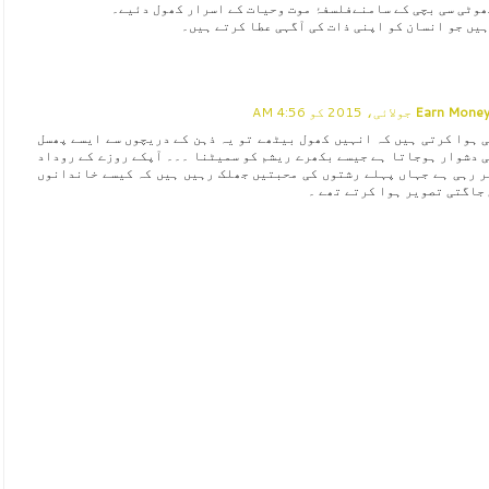
ھوٹی سی بچی کے سامنےفلسفۂ موت وحیات کے اسرار کھول دئیے۔
ہیں جو انسان کو اپنی ذات کی آگہی عطا کرتے ہیں۔
Earn Money
 ہوا کرتی ہیں کہ انہیں کھول بیٹھے تو یہ ذہن کے دریچوں سے ایسے پھسل
 دشوار ہوجاتا ہے جیسے بکھرے ریشم کو سمیٹنا ۔۔۔ آپکے روزے کے روداد
ر رہی ہے جہاں پہلے رشتوں کی محبتیں جھلک رہیں ہیں کہ کیسے خاندانوں
 جاگتی تصویر ہوا کرتے تھے ۔