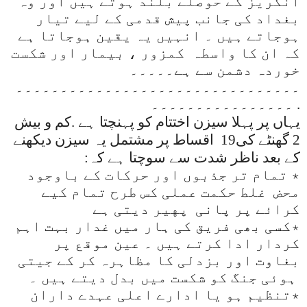
انگریز کے حوصلے بلند ہوتے ہیں اور وہ
بغداد کی جانب پیش قدمی کے لیے تیار
ہوجاتے ہیں ۔ انہیں یہ یقین ہوجاتا ہے
کہ ان کا واسطہ
کمزور ، بیمار اور شکست
خوردہ دشمن سے ہے۔۔۔۔۔
۔۔۔۔۔۔۔۔۔۔۔۔۔۔۔۔۔۔۔۔۔۔۔۔۔۔۔۔۔۔۔۔
.
۔۔۔۔۔۔۔۔۔۔۔۔۔۔۔۔
یہاں پر پہلا سیزن اختتام کو پہنچتا ہے .کم و بیش
2 گهنٹے کی19
اقساط پر مشتمل یہ سیزن دیکهنے
کے بعد ناظر شدت سے سوچتا ہے کہ:
٭ تمام تر جذبوں اور حرکات کے باوجود
محض غلط حکمت عملی کس طرح تمام کیے
کرائے پر پانی پهیر دیتی ہے
٭کسی بھی فریق کی ہار میں غدار بہت اہم
کردار ادا کرتے ہیں ۔ عین موقع پر
بغاوت اور بزدلی کا مظاہرہ کر کے جیتی
ہوئی جنگ کو شکست میں بدل دیتے ہیں ۔
٭تنظیم ہو یا ادارے اعلی عہدے داران