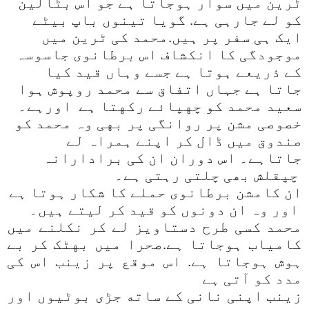
ٹرین میں سوار ہوجاتا ہے جو اس بٹالین
کو لے جارہی ہے. گویا تینوں باپ بیٹے
ایک ہی سفر پر ہیں.محمد کی ٹرین میں
موجودگی کا انکشاف اس برطانوی جاسوسہ
کے ذریعے ہوتا ہے جسے وہاں قید کیا
جاتا ہے جہاں اتفاق سے محمد روپوش ہوا
سعید محمد کو چهپائے رکهتا ہے اور
ہے۔
خصوصی مشن پر روانگی پر بهی وہ محمد کو
صندوق میں ڈال کر اپنے ہمراہ لے
جاتاہے۔ اس دوران ان کی برادارانہ
چپقلش بھی چلتی رہتی ہے۔
ان کامشن برطانوی حملے کا شکار ہوتا ہے
اور وہ ان دونوں کو قید کر لیتے ہیں۔
محمد کسی طرح دستاویز لے کر نکلنے میں
کامیاب ہوجاتا ہے.صحرا میں بهٹک کر بے
ہوش ہوجاتا ہے. اس موقع پر زینب اس کی
مدد کو آتی ہے
زینب اپنی نانی کے ساته جڑی بوٹیوں اور