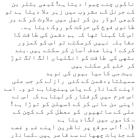
ناکوں چنے چبوا دیتاہے! کبھی بٹلر بن
کے جرنل کے مشروب میں زہر ملا دیتا ہے تو
کبھی لوڈر بن کر تیل میں ملاوٹ کر کے بر
طانوی فوج کی حرکت کو روک دیتا ہے۔
اس کا کہنا تها کہ ہم دشمن کی طاقت کا
مقابلہ نہیں کرسکتے تو اس کو کمزور
کرکے اپنا هدف آسان کر سکتے ہیں .بند
مٹهی کی
طاقت کو انگلیاں الگ الگ توڑ
کر ختم کر سکتے ہیں
بہت سی کامیا بیوں کی نوید
سمیٹتا،دشمن کے کئی
رازلے کر جب علی
اپنے کمانڈر کے پاس پہنچتاہے تو وہ اسے
اس جرم میں گرفتار کرلیتاہے کہ اس نے
اپنی من مانی کر کے ڈسپلن کو توڑا ہے !
علی کے ساتهیوں
کو معطل کر کے کچن کے
..
کاموں میں لگادیتا ہے
(آہ ! اس موقع پر ناظرین اپنے غم و غصے
کے جذبات چهپانے سے قاصر ہیں ..کمانڈر