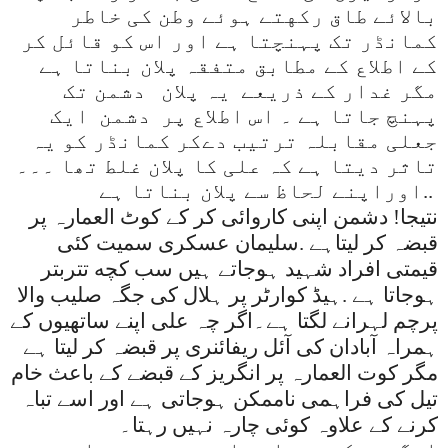
بالائے طاق رکهتے ہوئے وطن کی خاطر
کمانڈر تک پہنچتا ہے اور اس کو قائل کر
کے اطلاع کے مطابق متفقہ پلان بناتا ہے
مگر غدار کے ذریعے یہ پلان دشمن تک
پہنچ جاتا ہے ۔ اس اطلاع پر دشمن ایک
جعلی مقابلہ ترتیب دےکر کمانڈر کو یہ
تاثر دیتا ہے کہ علی کا پلان غلط تھا ۔۔۔
..
اوراپنے لحاظ سے پلان بناتا ہے
نتیجا! دشمن اپنی کاروائی کر کے کوٹ العمارہ پر
قبضہ کر لیتاہے .سلیمان عسکری سمیت کئی
قیمتی افراد شہید ہوجاتے ہیں سب کچه تتربتر
ہوجاتا ہے .ہیڈ کوارٹر پر ہلال کی جگہ صلیب والا
پرچم لہرانے لگتا ہے۔اگر چہ علی اپنے ساتھیوں کے
ہمراہ آبادان کی آئل ریفائنری پر قبضہ کر لیتا ہے
مگر کوت العمارہ پر انگریز کے قبضے کے باعث خام
تیل کی فراہمی ناممکن ہوجاتی ہے اور اسے تباہ
کرنے کے علاوہ کوئی چارہ نہیں رہتا۔