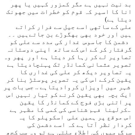
بد نیت نہیں ہے مگر کمزور کہیں یا پهر
انا کا اسیر کہ قوم کو خطرات میں جهونک
دیتا ہے)
علی کے ساتهی اسے جیل سے فرار کراتے
ہیں اور خود بهی بهگوڑے بن جاتےہیں ۔۔
دشمن کا جاسوس
غدار کی مدد سے علی کو
گرفتار کر کے اس کے ساتھ اپنی دوستانہ
تصاویر لے کر رہا کر دیتا ہے اور پهر وہ
تصویر عثمانی کمانڈر تک پہنچادیتا ہے
یہ تصاویر دیکھ کر علی کی غداری کا
یقین کرکے اس کی یہ تصویر پوسٹڑ بنا کر
شہر میں آویزاں کروادیتاہے .. جس بات پر
ایک بچہ بهی یقین کرنے کو تیار نہیں اس
پر اتنی بڑی فوج کے کمانڈر کا یقین
..
کرلینا
فہم شناسی کی کمی کا مظہر ہے
اس موقع پر ہمیں علی
اسکوپلو کا یہ
کردار نظر آتا ہے کہ اسے دشمن کی
سرگرمیوں کی اطلاع ملتی ہے تو وہ سب کچھ