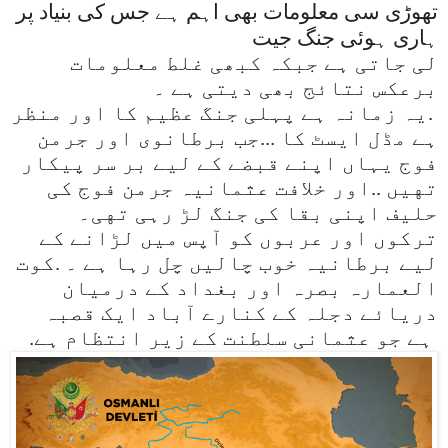
تھوڑی سی معلومات بھی اہم ہے جس کی بنیاد پر
ہاری ہوئی جنگ جیت
لی جاتی ہے جبکہ کبھی غلط معلومات
برعکس نتائج بھی دیتی ہے ۔
.یہ زمانہ ہے پہلی جنگ عظیم کا اور منظر
ہے مڈل ایسٹ کا ...جب برطانوی اور جرمن
فوج یہاں اپنے قبضے کے لیے بر سر پیکار
تهیں ..اور خلافت عثمانیہ جرمن فوج کی
حلیف اپنی بقا کی جنگ لڑ رہی تهی۔
ترکوں اور عربوں کو آپس میں لڑانے کے
لیے برطانیہ خوب چالیں چل رہا ہے ۔ .
کوت
العمارہ بصرہ اور بغداد کے درمیان
دریائے دجلہ کے کنارے آباد ایک قصبہ
ہے جو عثمانی سلطنت کے زیر انتظام ہے
.