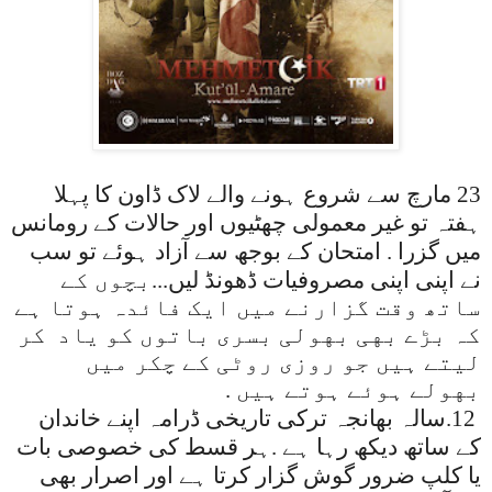
23 مارچ سے شروع ہونے والے لاک ڈاون کا پہلا
ہفتہ تو غیر معمولی چهٹیوں اور حالات کے رومانس
میں گزرا . امتحان کے بوجھ سے آزاد ہوئے تو سب
نے اپنی اپنی مصروفیات ڈهونڈ لیں
...
بچوں کے
ساتھ وقت گزارنے میں ایک فائدہ ہوتا ہے
کہ بڑے بهی بهولی بسری باتوں کو یاد کر
لیتے ہیں جو روزی روٹی کے چکر میں
بهولے ہوئے ہوتے ہیں
.
.12
سالہ بهانجہ ترکی تاریخی ڈرامہ اپنے خاندان
کے ساتھ دیکھ رہا ہے .ہر قسط کی خصوصی بات
یا کلپ ضرور گوش گزار کرتا ہے اور اصرار بهی