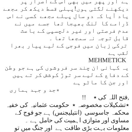
ہے
اور پهر میں بهی اس کے اصرار پر
دیکهنے لگتی ہوں!
پہلی قسط دیکھ کر مجھے
یاد آیا کہ دو سال پہلے مجھے
کسی نے اس
ڈرامے کا
لنک بھیجا تھا
جسے
میں نے
عدم فرصتی اور غیر دلچسپی کے باعث
قابل توجہ نہ سمجھا تھا ۔
ترکی زبان میں فوجی کے لیے پیار بھرا
لقب ہے
MEHMETICK
یہ کہانی ان چند سر فروشوں کی ہے جو وطن
کے دفاع کے لیے سر توڑ کوشش کر تے ہیں
اور جن کا ماٹو ہے
٭جد و جہد ہماری
,
فتح اللہ کی ٭
!!
٭تشکیلات مخصوصہ ٭
حکومت عثمانیہ کی خفیہ
محکمہ جاسوسی
(انتیلیجنس) ہے جو فوج کے
مساوی اور متوازی اہمیت کی حامل ہے ۔
معلومات بہت بڑی طاقت ہے
اور جنگ میں تو