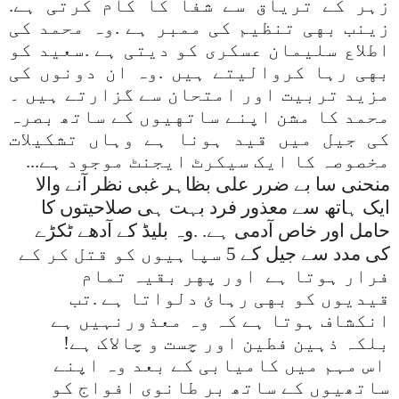
زہر کے تریاق سے شفا کا کام کرتی ہے.
زینب بهی تنظیم کی ممبر ہے .وہ محمد کی
اطلاع سلیمان عسکری کو دیتی ہے .سعید کو
بهی رہا کروالیتے ہیں .وہ ان دونوں کی
مزید تربیت اور امتحان سے گزارتے ہیں ۔
محمد کا مشن اپنے ساتهیوں کے ساتھ بصرہ
کی جیل میں قید ہونا ہے وہاں تشکیلات
مخصوصہ کا ایک سیکرٹ ایجنٹ موجود ہے
...
منحنی سا بے ضرر علی بظاہر غبی نظر آنے والا
ایک ہاتھ سے معذور فرد بہت ہی صلاحیتوں کا
حامل اور خاص آدمی ہے. .وہ بلیڈ کے آدهے ٹکڑے
کی مدد سے جیل کے 5 سپاہیوں کو قتل کر کے
فرار ہوتا ہے اور پهر بقیہ تمام
قیدیوں کو بهی رہائ دلواتا ہے .تب
انکشاف ہوتا ہے کہ وہ معذورنہیں ہے
بلکہ ذہین فطین اور چست و چالاک ہے!
اس مہم میں کامیابی کے بعد وہ اپنے
ساتھیوں کے ساتھ بر طانوی افواج کو