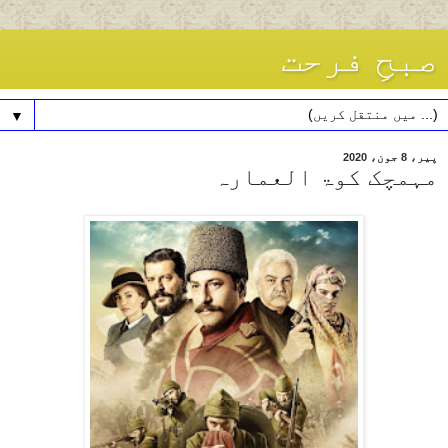
صبحِ فرحت
▼
پیر، 8 جون، 2020
مہمچک کوۃ العمارہ