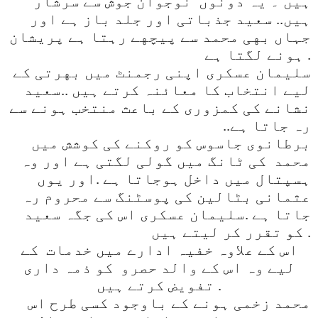
ہیں ۔ یہ دونوں
نوجوان جوش سے سرشار
ہیں.. سعید جذباتی اور جلد باز ہے اور
جہاں بهی محمد سے پیچهے رہتا ہے پریشان
.
ہونے لگتا ہے
سلیمان عسکری اپنی رجمنٹ میں بهرتی کے
لیے انتخاب کا معائنہ کرتے ہیں ..سعید
نشانے کی کمزوری کے باعث منتخب ہونے سے
رہ جاتا ہے
..
برطانوی جاسوس کو روکنے کی کوشش میں
محمد
کی ٹانگ میں گولی لگتی ہے اور وہ
ہسپتال میں داخل ہوجاتا ہے .اور یوں
عثمانی بٹالین کی پوسٹنگ سے محروم رہ
جاتا ہے .سلیمان عسکری اس کی جگہ سعید
.
کو تقرر کر لیتے ہیں
اس کے علاوہ خفیہ ادارے میں خدمات کے
لیے وہ اس کے والد حصرو کو ذمہ داری
.
تفویض کرتے ہیں
محمد زخمی ہونے کے باوجود کسی طرح اس