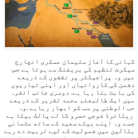
کہانی کا آغاز سلیمان عسکری انچارج
سیکرٹ تنظیم کی بریفنگ سے ہوتا ہے جس
میں وہ پراجیکٹر پر نقشوں کے ذریعے
دشمن کی کاروائیاں اور اپنی تیاریوں
کی بابت بتا رہا ہے. دوسری جانب انقرہ
میں ایک طالبعلم محمد تقریر کے ذریعے
حب الوطنی پر سب کو ابهار رہاہے .وہ
ریٹائرڈ فوجی حصرو کا لے پالک بیٹا ہے
جسے وہ اپنے بیٹے سعید کے ساتھ عثمانی
بٹالین میں شمولیت کے لیے تربیت دے رہے