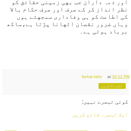
اور ذمہ داران جب بهی زمینی حقائق کو
نظر انداز کر کے صرف اور صرف حکام بالا
کی اطاعت کو ہی وفاداری سمجهتے ہوں
وہاں ضرور نقصان اٹهانا پڑتا ہے،ساکھ
برباد ہوتی ہے۔
farhat tahir
at
10:12 PM
اشتراک کریں
کوئی تبصرے نہیں:
ایک تبصرہ شائع کریں