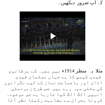
کہ آپ ضرور
دیکهیں
..
.
مثلا یہ منظر 1914ء
میں بصرہ کے برطانوی
قیدی کیمپ کا ہے جہاں مسلمان قیدی
اذان اور باجماعت نماز کے لیے نگرانوں
کی سختی سہہ رہے ہیں .جس طرح زبردستی
انہیں الگ الگ کیا جارہا ہے جو موجودہ
کرونا بحران سے مشابہت رکھتا نظر آتا