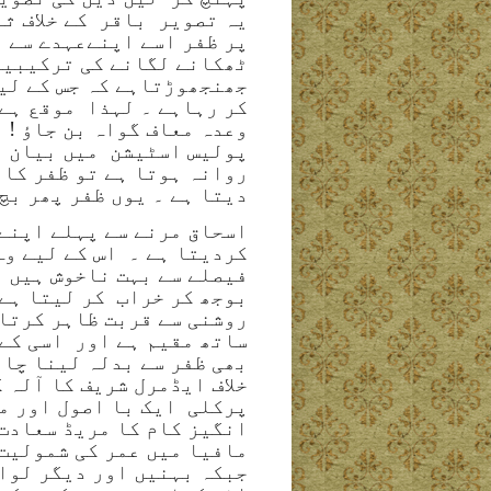
یہ تصویر
باقر
کے خلاف ث
پر ظفر اسے اپنےعہدے سے
ٹھکانے لگانے کی ترکیبیں
جھنجھوڑتاہے کہ جس کے لیے
کر رہاہے ۔ لہذا
موقع ہے 
وعدہ معاف گواہ بن جاؤ ! و
پولیس اسٹیشن
میں بیان ل
روانہ ہوتا ہے تو ظفر کا 
دیتا ہے ۔ یوں ظفر پھر بچ
اسحاق مرنے سے پہلے اپنے 
کردیتا ہے ۔
اس کے لیے وہ
فیصلے سے بہت ناخوش ہیں ۔
بوجھ کر خراب
کر لیتا ہے
روشنی سے قربت ظاہر کرتا
ساتھ مقیم ہے اور
اسی کے 
بھی ظفر سے بدلہ لینا چاہ
خلاف ایڈمرل شریف کا آلہ 
پرکلی
ایک با اصول اور م
انگیز کام کا مریڈ سعادت 
مافیا میں عمر کی شمولیت
جبکہ بہنیں اور دیگر لوا