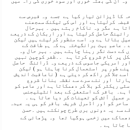
وہ ان کی بھتہ خوری اور سود خوری کی راہ میں
ہ کا ڈیزائن تیار کیا ہے
جسے
وہ قبرص سے
قبضہ کرلیتاہے اور اس کی تیکنک سمجھنے
تا ہے
مگر وہ ناکام رہتے ہیں ۔ بہرحال
رائینگ حاصل کرلیتا ہے اور اربکان کے ذریعے
یل بتاتا ہے وہ اسے منظور کرلیتے ہیں لیکن
۔ عاصم بہت برانگیختہ ہے کہ ہم طاقت کے
 کے دست نگر رہنا چاہتے ہیں ۔ بہر حال وہ
کل پر
کام شروع کرتا ہے
۔۔ظفر کوچین نہیں
اور امریکی جاسوس کے ذریعے وہ ڈرائنگ
حاصل
پنے طور پر
استعمال کرنا چاہتا ہو ) لیکن
سے جلا کر راکھ کر دیتی ہے
( ناعاقبت اندیش
ہارتا
اور نئے سرے سے نقشہ بنانا شروع
ٹی ریکٹر کو بلا کر دھمکاتا ہے اور عاصم کو
ا ہے۔
باقر کے استعفیٰ کے بعد انٹیلیجنس
ر جمیل
آتش کو تعینات کر دیا جاتا ہے ۔
ساحر کو اور اڈمرل
شریف
باقر کو ہی یہ عہدہ
ے سے
یہ دونوں بری طرح چونکتے ہیں ۔
حسن
دھماکے میں زخمی ہوگیا تھا وہ پڑھائی کے
ا جاتا ہے ۔