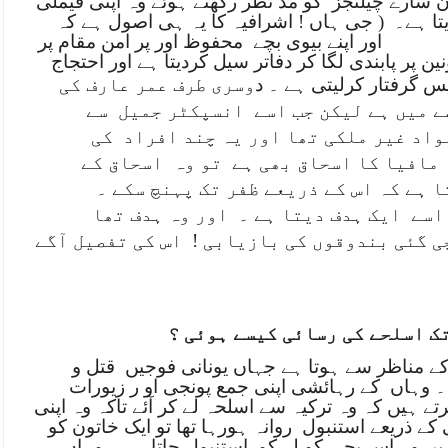
ن سارے چیلنجز
کو مد نظر رکھتے ہوئے وہ اپنی فیملی
تا ہے۔
( جی ہاں ! اشرافیہ کا یہ ہی اصول ہے کہ
اور اپنے بیوی بچے
محفوظ اور پر امن مقام پر
نین پر پابندی لگا کر دفاتر سیل کردیتا ہے اور احتجاج
س گرفتار کرلیتی ہے ۔ د
وسری طرف عمر عارف کی
ے میں ہے لیکن جب اسے
انسپکٹر جمیل
سے
واد غیر ملکی تھا اور یہ چند افراد
کی
مافیا کا اسحاق بھی ہے
تو وہ
اسحاق کے
 ہے کہ اس کے ذریعے ظفر تک پہنچ سکے ۔
اسے
ایک ہدف دیتا ہے ۔
اور وہ ہدف تھا
ی گئی بندوقوں کی بازیابی !
اس کی تفصیل آگے
ک اسلحے کی رسائی کیسے ہوئی ؟
ے مناظر سے ہوتا ہے جہاں یونانی فوجیں
قتل و
وہاں کے رہائشی اپنی جمع پونجی او ر زیورات
تے ہیں کہ وہ ترکیہ سے اسلحہ لے کر آئے تاکہ وہ اپنی
ے ذریعے استنبول
روانہ ہورہا تھا تو ایک خاتون کو
یں وہ اس بچی کو لے کو
استنبول جاتاہے ۔
وہاں