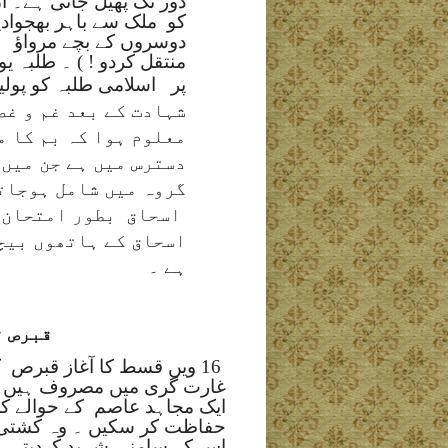
دور تک پھیل جاتی ہے۔ ا
کو
ملک سے باہر بھجوادی
دوسروں کے بچے مرواؤ
منتقل کردو ! ) ۔ طلبہ یو
پر
اسلامی طلبہ کو پولی
شہادت کے بعد غم و غص
معلوم ہوا کہ بم کا م
دسترس میں ہے جن میں
گروہ میں شامل ہوجاتا
اسحاق
بطور امتحان 
اسحاق کے ہاتھوں بیچ
ہے ۔
قبرص ت
16 ویں قسط کا آغاز قبرص
ک
غارت گری میں مصروف ہیں ۔ 
ایک مجاہد عاصم
کے حوالے کر
حفاظت کر سکیں ۔ وہ کشتی ک
اس کے سامنے
شہید کردیتے ہ