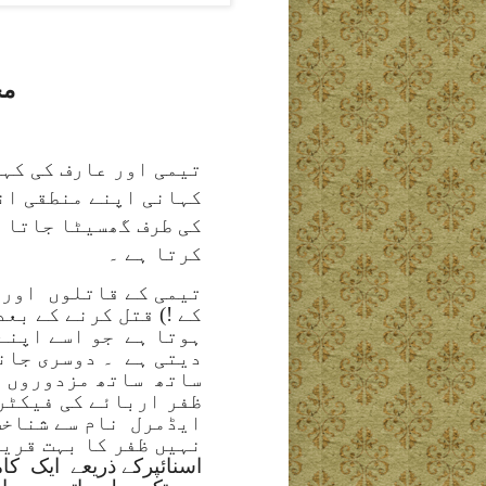
مح
تیمی اور عارف کی کہ
کہانی اپنے منطقی ان
کی طرف گھسیٹا جاتا ہ
کرتا ہے ۔
تیمی کے قاتلوں
اور 
کے !) قتل کرنے کے بع
ہوتا ہے
جو اسے اپنے
دیتی ہے
۔ دوسری جان
ساتھ
ساتھ مزدوروں ت
ظفر اربائے کی فیکٹری
ایڈمرل
نام سے شناخت
نہیں ظفر کا بہت قری
اسنائپرکے ذریعے
ایک
کام