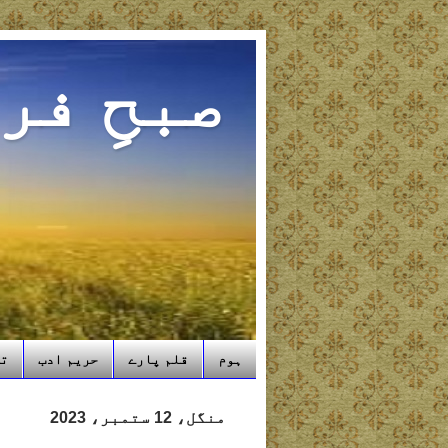
صبحِ فر
ہوم
قلم پارے
حریم ادب
تب
منگل، 12 ستمبر، 2023