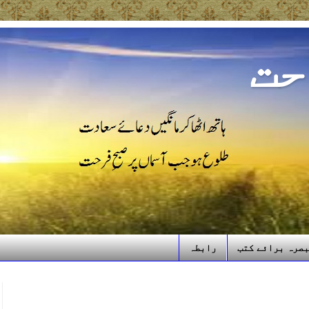
حت
صرہ برائے کتب
رابطہ