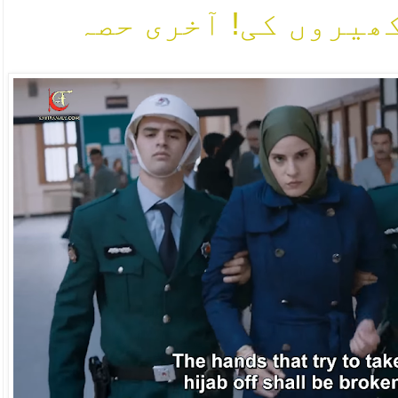
ھیروں کی! آخری حصہ