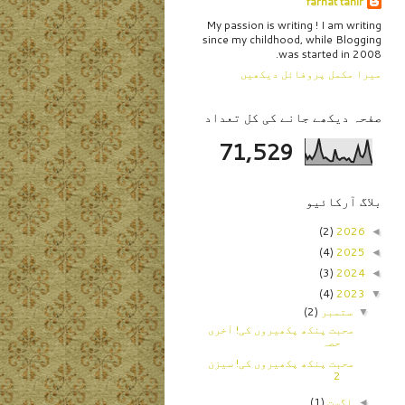
farhat tahir
My passion is writing ! I am writing
since my childhood, while Blogging
was started in 2008.
میرا مکمل پروفائل دیکھیں
صفحہ دیکھے جانے کی کل تعداد
71,529
بلاگ آرکائیو
(2)
2026
◄
(4)
2025
◄
(3)
2024
◄
(4)
2023
▼
ستمبر
(2)
▼
محبت پنکھ پکھیروں کی! آخری
حصہ
محبت پنکھ پکھیروں کی! سیزن
2
اگست
(1)
◄