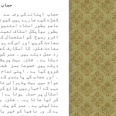
حجاب 
حجاب اپنانے کی وجہ سے ا
کھڑے کیے جارہے ہیں کیونک
عاصم بطور استاد استنبو
بطور میڈیکل اسٹاف تعینا
اثرو رسوخ کو استعمال کرت
سعادت گروپ اور اس کے ہم 
سعادت فلزہ کا اسکارف کھی
رد عمل دیتے ہیں ۔ عمر کو
دیتا ہے ۔ فلزہ بہت پریشا
دیتے ہیں خصوصا مسز شعلہ
شروع کیا ہے ۔ اپنی تمام 
۔ اور ھجاب کی پابندی کے 
عوام میں بہت پذیرائی حاص
مہم کے اخبارمیں شائع کرت
اسٹال پر حملہ ہوتا ہے او
کر لیا جاتا ہے۔ ۔ فلزہ ب
بنالیتی ہے ۔ عمر کو پتہ 
ہے کہ وہ مافیا کو خیر با