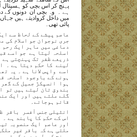
پہنچ کر اس بچی کو ہسپتال لے
ہے ۔
وہ بچی ان
دونوں کے در
میں داخل کروادیتے ہیں جہاں
پائی تھی۔
عاصم پیشے کے لحاظ سے ای
جری نوجوان جو اسلام کی م
دماغی میں ماہر ایک رحم د
اسلحہ لیتا ہے
جو اسے قب
ذریعے ظفر تک پہنچتی ہے
لینے
کا حکم دیتا ہے ۔
ا
اسے
واپس لانا ہے ۔ یہ تھ
ہونے کے باوجود
اسلحہ قب
ہوا
انسپکڑ جمیل کے گھر 
بندوق تان لیتے ہیں تو
ا
گلے ملتے ہیں اور ایک منص
قائم ہوجائے۔
انٹیلی جنس آفسر
باقر
ظ
اس کے حکم کا پابند ہے ۔ 
اور عاصم
ایک منصوبہ تیا
ملتی ہے کہ باقر غیر ملک
پہنچ کر
لین دین کی تصوی