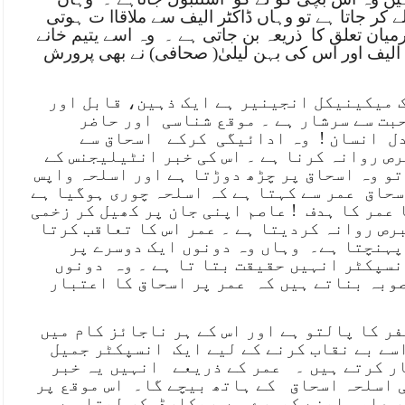
 کر جاتا ہے تو وہاں ڈاکٹر الیف سے ملاقاا ت ہوتی
میان تعلق کا
ذریعہ بن جاتی ہے ۔
وہ اسے یتیم خانے
 الیف اور اس کی بہن لیلیٰ( صحافی) نے بھی پرورش
ک میکینیکل انجینیر ہے ایک ذہین، قابل اور
حبت سے سرشار ہے ۔ موقع شناسی
اور حاضر
ل
انسان !
وہ ادائیگی
کرکے
اسحاق سے
رص روانہ کرنا ہے ۔ اس کی خبر انٹیلیجنس کے
تو وہ اسحاق پر چڑھ دوڑتا ہے اور اسلحہ واپس
سحاق
عمر سے کہتا ہے کہ اسلحہ چوری ہوگیا ہے
ا عمر کا ہدف
! عاصم اپنی جان پر کھیل کر زخمی
رص روانہ کردیتا ہے ۔ عمر اس کا تعاقب کرتا
پہنچتا ہے۔
وہاں وہ دونوں ایک دوسرے پر
نسپکٹر انہیں حقیقت بتا تا ہے ۔ وہ
دونوں
وبہ بناتے ہیں کہ
عمر پر اسحاق کا اعتبار
فر کا پالتو ہے اور اس کے ہر ناجائز کام میں
اسے بے نقاب کرنے کے لیے ایک
انسپکٹر جمیل
ر کرتے ہیں ۔
عمر کے ذریعے
انہیں یہ خبر
ی اسلحہ اسحاق
کے ہاتھ بیچے گا۔
اس موقع پر
ر عاصم اپنے کیمرے سے
ریکارڈ
کر لیتا ہے ۔