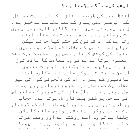
ایشو کیسے آگے بڑھتا ہے ؟
نتظامیہ کی طرف سے فلزہ کے لیے بہت مسائل
ہ اب عمر بھی یہاں کے معاملات سے بے خبر ہے ۔
ل یونیورسٹی میں اور ڈاکٹر الیف بھی یہیں
ت ہوجاتی ہے ۔ عاصم بحیثیت استاد اپنے
ا ہے کہ اس قانون کو ختم کیا جائے لیکن
خیال ا ستاد اس کے خلاف اٹھ کھڑے ہوتے ہیں ۔
نچنےکی کوشش کرتا ہے جس پر اسلامسٹ بہت سخت
 معلوم ہوتا ہے ہے تو وہ سعادت کا ہاتھ توڑ
ن ہے یہاں وہ سب لوگ فلزہ کو بہت تعاون
 جن سے متاثر ہوکر فلزہ نے اسکارف لینا
ساتھیوں کے ہمراہ اس کی دلجوئی کو آتی ہیں
خلاف ایک دستخطی مہم شروع کرواتی ہیں جسے
ل ہوتی ہے ۔ لیلیٰ فلزہ کی تصویر کے ساتھ اس
ی ہے جس پر ظفر بہت ناراض ہوتا ہے۔ حجاب
ر اسی دوران زینب اور کچھ طالبات کو گرفتار
ہت بد دل ہوکر اپنے شہر واپس جانے کا پلان
چلتا ہے تو وہ اسے روکتا ہے اور وعدہ کرتا
د کہہ دے گا چنانچہ وہ رک جاتی ہے ۔ چونکہ