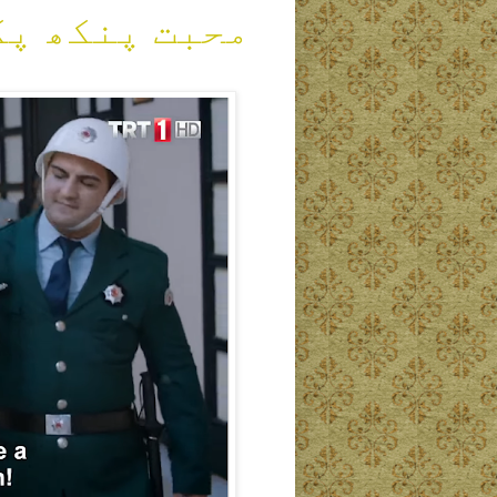
محبت پنکھ پک