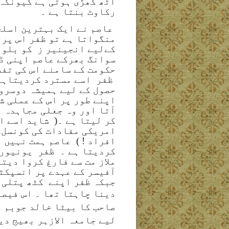
اٹھ کھڑی ہوتی ہے کیونکہ 
رکاوٹ بنتا ہے ۔
عاصم نے ایک بہترین اسلح
منگواتا ہے تو ظفر اس پر 
کےلیے انجینیر ز
کو بلوا
سوانگ بھرکے عاصم اپنی ڈ
حکومت کے سامنے اس کی تفص
ظفر
اسے مسترد کردیتاہے 
حصول کے لیے ہمیشہ دوسروں
اپنے طور پر اس کے عملی ش
آتا اور وہ جعلی مجاہدہ 
کر لیتا ہے ۔(
شاید اسے ا
امریکی مفادات کی کونسل ا
افراد ! )
عاصم ہمت نہیں 
کردیتا ہے ۔
ظفر
یونیورس
ملاز مت سے فارغ کروا دیت
آفیسر کے عہدے پر انسپکٹ
جبکہ ظفر اپنے
کٹھ پتلی
دینا چاہتا تھا ۔ اس فیصل
صاحب کا بیٹا خالد جوبم 
لیے جامعہ الازہر بھیج دی