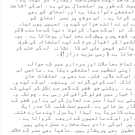
بوت
کے طور پر استعمال ہوتی ہے ۔ اس کی اشاعت
استعفیٰ دلوادیتا ہے اور اسحاق
کو بھی
کرتا ہے ۔
اس موقع پر عمر
اسحاق
کو
 تم نے اتنے جرائم کیے وہ تمہیں یوں تباہ
کہ تم
اس کے سیاہ کرتوت
دنیا کے سامنے لاکر
ہ کچھ پس و پیش کے بعد تیار ہوجاتا ہے ۔ بوہ
کھوا کر اقبال جرم کے لیے استغاثہ کی طرف
پالتو
قیصر علی اس کا
نشانہ
لے کر ختم کر
 جاتا ہے
( رسی مزید دراز !) ۔
تمام معاملات اور سرداری عمر کے حوالے
 اپنی تنظیم سے استعفٰی دیتا ہے ۔ ساتھی اس
 اس کے علاوہ فلزہ سے بھی وہ تعلقات
جان
تاکہ اسے کوئی گزند نہ پہنچے۔ اس کے لیے وہ
 ہے ۔
روشنی جو
ظفر کے گھر سے نکل کر لیلی کے
ا خبار میں فوٹو گرافی کر رہی ہے ۔ چونکہ وہ
تی ہے لہذا عمر سے تعاون کرتی ہے اور ظفر کے
کار بن جاتی ہے ۔کمیونسٹ طلبہ کا صدر ایک
ہذب کامریڈ ہے
لہذا ایڈمرل اپنے سارے فتنہ
اور اس کے ساتھیوں کے ذریعے
کرواتا ہے ۔
 پر
اس کی
دادی بہت سخت رد عمل دیتی ہیں
حقین
بھی پریشان ہیں ۔مافیا بھی عمر کے خلاف