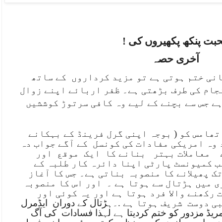
بت پنکھ پکھیروں کی !
آخری حصہ
انی ختم ہوتی ہے تو مزید کرداروں
کے ساتھ
جام کی طرف بڑھتی ہے۔ ظفر اربائے اپنے زوال
ے جس سے بچنے کے لیے وہ کافی سرتوڑ کوششیں
تھامس کو ( بوجہ اپنی گرل فرینڈ کے بہکانے
د وہ امریکی مفادات کی کونسل
کے آگے جواب دہ
معاملات بہتر
بنانے کا
ایک
موقع
اور
ب کمیونسٹ پارٹی اپنا دائرہ کار طلبہ کے
ک پھیلانے کا منصوبہ بناتی ہے۔ جس کا آغاز
 میں ہڑتال سے ہوتا ہے ۔
اور اس کا منصوبہ
 رکھنے والا فرد ہوتا ہے اور یہ کوئی اور
بی دوست
شریف ہوتا ہے
.
۔ہڑتال کے دوران
ایڈمرل
ریڈ مزدور کو ختم کردیتا ہے لہذا فسادات
کی آگ