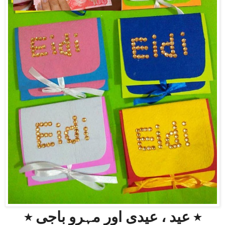
٭ عید ، عیدی اور مہرو باجی ٭