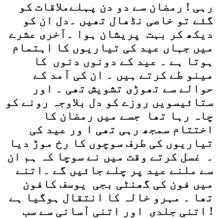
رہی ! رمضان سے دو دن پہلےملاقات کو
گئے تو خاصی نڈھال تھیں ۔دل ان کو
دیکھ کر بہت
پریشان ہوا ۔آخری عشرے
میں جہاں عید کی تیاریوں کا اہتمام
ہوتا ہے ۔ عید کے دونوں دنوں
کا
مینو طے کرتے ہیں ۔ ان کی آمد کے
حوالے سے تھوڑی تشویش تھی ۔ اور
ستائیسویں روزے کو دل بلاوجہ رونے کو
چاہ رہا تھا
جسے میں رمضان کا
اختتام سمجھ رہی تھی ا ور عید کی
تیاریوں کی طرف سوچوں کا رخ موڑ دیا
۔
غسل کرتے وقت میں نے سوچا کہ ہم ان
سے ملنے عید پر چلے جائیں گے ۔اتنے
میں فون کی گھنٹی بجی
یوسف کافون
تھا ۔ مہرو خالہ کا انتقال ہوگیا ہے
! اتنی جلدی
اور اتنی آسانی سے سب