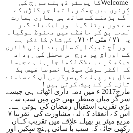
Welcome
کا پوسٹر ڈوبتے سورج کی
کرنوں میں چمک رہا تھا جو گاڑی کے
آگے بڑھنے کے ساتھ ہی ہماری بصارت
سے دور ہوتا گیا اور ایک یاد گار
لمحہ بن کر حافظے میں محفوظ ہوگیا۔
یہ
۷۱ /
مئی
۷۱۰۲
ء کی شام کا ذکر ہے
اور آج ٹھیک ایک سال بعد اپنی ڈائری
کے اوراق پر درج اس محفل کی روداد
دیکھ کر یہ بلاگ لکھا جارہا ہے جیسا
کہ اکثر سوشل میڈیا خصوصا فیس بک
سال بھر پہلے کی سرگرمی آپ کے سامنے
تازہ کر کے پیش کرتی ہیں
!
مارچ2017
ء میں ذمہ داری اٹھاتے ہی جیسے
سر گر میاں منتظر تھیں جن میں سب سے
بڑی تقریب استقبال رمضان کی ہوتی ہے۔
اس کے انعقاد کے لیے مشاورت کی۔تقریبا
۷
مربع میٹر پر پھیلے علاقے میں تقریب کہاں
رکھی جائے کہ سب بآ سانی پہنچ سکیں اور