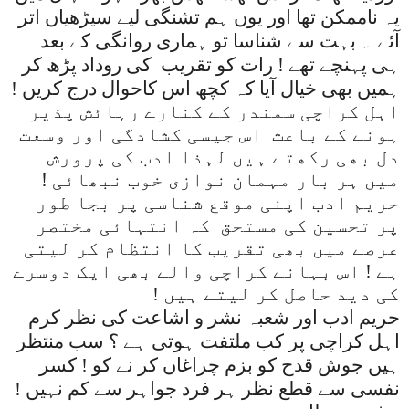
یہ ناممکن تھا اور یوں ہم تشنگی لیے سیڑھیاں اتر
آئے ۔ بہت سے شناسا تو ہماری روانگی کے بعد
ہی پہنچے تھے ! رات کو تقریب
کی روداد پڑھ کر
ہمیں بھی خیال آیا کہ کچھ اس کاحوال درج کریں !
اہل کراچی سمندر کے کنارے رہائش پذیر
ہونے کے باعث
اس جیسی کشادگی اور وسعت
دل بھی رکھتے ہیں لہذا ادب کی پرورش
میں ہر بار مہمان نوازی خوب نبھائی !
حریم ادب اپنی موقع شناسی پر بجا طور
پر تحسین کی مستحق کہ انتہائی مختصر
عرصے میں بھی تقریب کا انتظام کر لیتی
ہے ! اس بہانے کراچی والے بھی ایک دوسرے
کی دید حاصل کر لیتے ہیں !
حریم ادب اور شعبہ نشر و اشاعت کی نظر کرم
اہل کراچی پر کب ملتفت ہوتی ہے ؟ سب منتظر
ہیں جوش قدح کو بزم چراغاں کر نے کو ! کسر
نفسی سے قطع نظر ہر فرد جواہر سے کم نہیں !