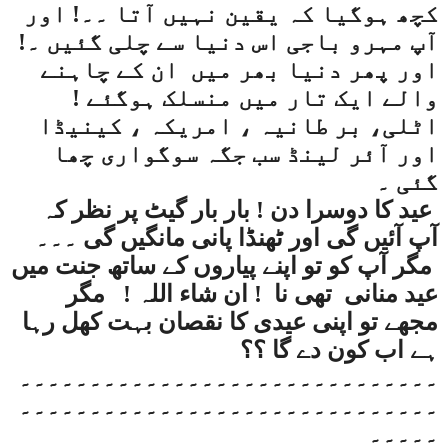
کچھ ہوگیا کہ یقین نہیں آتا ۔۔! اور
آپ مہرو باجی اس دنیا سے چلی گئیں ۔!
اور پھر دنیا بھر میں
ان کے چاہنے
والے ایک تار میں منسلک ہوگئے !
اٹلی، بر طانیہ ، امریکہ ، کینیڈا
اور آئر لینڈ سب جگہ سوگواری چھا
گئی ۔
عید کا دوسرا دن ! بار بار گیٹ پر نظر کہ
آپ آئیں گی اور ٹھنڈا پانی مانگیں گی ۔۔۔
مگر آپ کو تو اپنے پیاروں کے ساتھ جنت میں
عید منانی
تھی نا
! ان شاء اللہ !
مگر
مجھے تو اپنی عیدی کا نقصان بہت کھل رہا
ہے اب کون دے گا ؟؟
۔۔۔۔۔۔۔۔۔۔۔۔۔۔۔۔۔۔۔۔۔۔۔۔۔۔۔۔۔۔
۔۔۔۔۔۔۔۔۔۔۔۔۔۔۔۔۔۔۔۔۔۔۔۔۔۔۔۔۔۔
۔۔۔۔۔