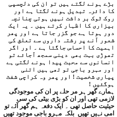
بڑے ہونے لگتے ہیں تو ان کی دلچسپی
کا دائرہ تبدیل ہونے لگتا ہے اور
روک ٹوک بر داشت نہیں ہوتی چنانچہ
بیزاری کا اظہار کرتے ہیں ۔ یہ ایک
دور ہوتا ہے جو گزر جاتا ہے اور پھر
شعور آنے پر رشتہ داروں سے تعلق کی
اہمیت کا احساس جاگتا ہے ۔ اور اگر
تھوڑی بہت بھی
دینی سمجھ آجائے تو
انسانوں سے محبت پیدا ہونے لگتی ہے
اور مہرو باجی تو تھی ہیں اتنی
پیاری شخصیت ! اور پھر وہ کراچی شفٹ
ہوگئیں !
ہمارے گھر ہر مر حلے پر ان کی موجودگی
لازمی تھی اور ان کو بڑی بیٹی کی سی
حیثیت حاصل تھی ۔ ایک دفعہ ہم گھر آئے تو
امی نہیں تھیں
بلکہ مہرو باجی موجود تھیں