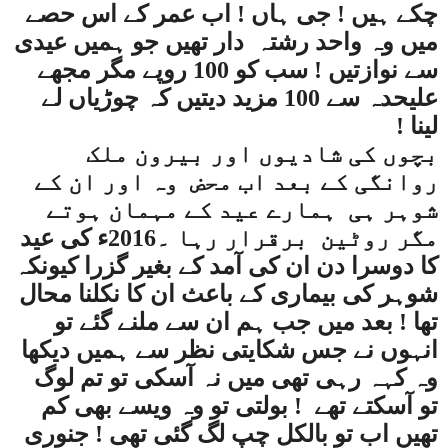
چکے ہیں ! جی ہاں ! اب عمر کے اس حصے
میں وہ واحد رشتہ
دار تھیں جو ہمیں عیدی
سے نوازتیں ! سب کو 100 روپے مگر مجھے
علیحدہ سے 100 مزید دیتیں کہ چوڑیاں لے
لینا !
بچوں کی شادیوں اور بیرون ملک
روانگی کے بعد اب محض
وہ اور ان کے
شوہر ہی
ہمارے عید کے مہمان ہوتے
مگر روٹین
برقرار رہا ۔2016ء کی عید
کا دوسرا دن ان کی آمد کے بغیر گزرا کیونکہ
شوہر کی بیماری کے باعث ان کا نکلنا محال
تھا ! بعد میں جب ہم ان سے ملنے گئے تو
انہوں نے جس شکایتی نظر سے ہمیں دیکھا
وہ کہہ رہی تھی میں نہ آسکی تو تم لوگ
تو آسکتے تھے
! بولتی تو وہ ویسے بھی کم
تھیں اب تو بالکل چپ لگ گئی تھی ! جنوری