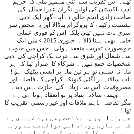
تھے۔ اس تقریب سے اتنی مہمیز ملی کہ حریم
ادب پاکستان کی اولین نگران عذرا جمال
کی
صاحب زادی انجم خالق نے اپنے گھر ایک ادبی
نشست رکھنے کا پروگرام بناڈالا اور یہ محض سر
سری بات نہیں تھی بلکہ اس کو فوری عملی
جامہ
بھی
پہنا ڈالا ۔
جنوری 2015 ء میں ایک
خوبصورت تقریب منعقد ہوئی ۔جس میں جنوب
سے شمال اور شرق سے غرب تک کراچی کی ادبی
شخصیات جمع تھیں ۔ شرکاء کا اصرار تھا کہ ہر
ماہ نہ سہی تو ہر تین ماہ پر ایسی بیٹھک
ہو !
بات سالانہ پر آگئی کیونکہ کراچی کے فاصلے اور
مصروفیات
اس سے زیادہ کی اجازت نہیں دیتے
۔۔۔ویسے سالانہ بنیاد پر تو انعقاد ہوتا ہی ہے
مگر تقاضہ
باہم ملاقات اور غیر رسمی
تقریب کا
تھا !
جی ہاں ! اور یہ وضاحت بھی بہت ضروری ہے
کہ یہ ساری روداد اسی حوالے سے ہے ورنہ
بیرونی سرکل کو راغب کرنے کے لیے تو