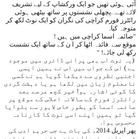
آئی ہوئی تھیں جو ایک ورکشاپ کے لیے تشریف
لائے تھے. .پچھلی نشستوں پر ساتھ بیٹھی ہوئی
رائٹرز فورم کراچی کی نگران کو ایک نوٹ لکھ کر
متوجہ کیا
.
"صائمہ اسما کراچی میں ہیں !
موقع سے
فائدہ اٹھا کر ا ن کے ساتھ ایک نشست
رکھ لی جائے! "
(یہ نوٹ اب بھی پرانی ڈائری میں موجود
ہے ) اس کے جواب میں اس نے ہمیں ایسی
اجنبی نظروں سے دیکھا گویا ہم نے کسی
نامعلوم زبان میں لکھا ہو یا دہشت گردی
کا کوئی اشارہ ہو! خیر کچھ عرصے بعد
رائٹرز فورم کے سالانہ اجلاس کے موقع پر
صائمہ اسما کو بطور خاص لاہور سے بلوایا
گیا تو ہمیں اپنے اسی نوٹ کا کارنامہ
محسوس ہوا
.
پهر اپریل 2014ء کی بات ہے جب حریم ادب کی
ذمہ داری سنبھالے چند ہفتے ہی ہوئے تھے