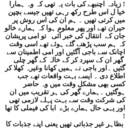
! زیادہ اچنبھے کی بات یہ تھی کہ وہ ہمارا
خیا ل اس طرح رکھ رہی تھیں جیسے بچپن
میں کرتی تھیں ۔ ہم ان کی اس روش پر
حیران تھے اور پھر معلوم ہوا کہ ہمارے خالو
جان کے
انتقال کی خبر آئی
تو امی پریشان
کہ ہم سب پڑھنے گئے ہوئے تھے اسی وقت
اچانک سے باجی آگئیں اور امی اطمینان سے
گھر ان کے سپرد کر کے خالہ کے گھر چلی
گئیں ۔اور باجی نے ہمیں کھانا وغیرہ کھلا کر
اطلاع دی ۔ ایسے بہت واقعات تھے جب
کسی بھی مشکل وقت میں وہ حاضر
ہوگئیں ۔ہمارے گھر کی ہر تقریب میں ان
کی شرکت وقت سے بہت پہلے لازمی تھی
اور یہی حال ہمارے بڑے
ابا کی فیملی کا تھا
!
بظاہر غیر جذباتی تھیں یعنی اپنے جذبات کا