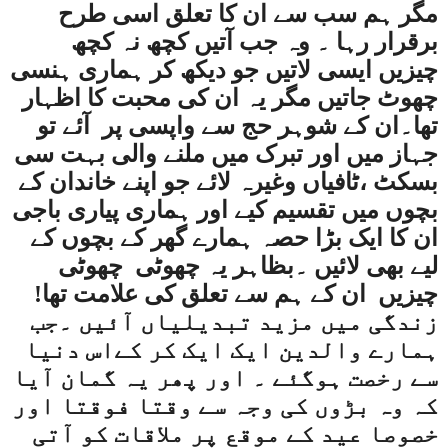
مگر ہم سب سے ان کا تعلق اسی طرح
برقرار رہا ۔ وہ جب آتیں کچھ نہ کچھ
چیزیں ایسی لاتیں جو دیکھ کر ہماری ہنسی
چھوٹ جاتیں مگر یہ ان کی محبت کا اظہار
تھا۔ان کے شوہر حج سے واپسی پر
آئے تو
جہاز میں اور تبرک میں ملنے والی بہت سی
بسکٹ ،ٹافیاں وغیرہ لائے جو اپنے خاندان کے
بچوں میں تقسیم کیے اور ہماری پیاری باجی
ان کا ایک بڑا حصہ ہمارے گھر کے بچوں کے
لیے بھی لائیں ۔بظاہر یہ چھوٹی
چھوٹی
چیزیں
ان کے ہم سے تعلق کی علامت تھا!
زندگی میں مزید تبدیلیاں آئیں ۔جب
ہمارے والدین ایک ایک کر کےاس دنیا
سے رخصت ہوگئے ۔ اور پھر یہ گمان آیا
کہ وہ بڑوں کی وجہ سے وقتا فوقتا اور
خصوصا عید کے موقع پر ملاقات کو آتی