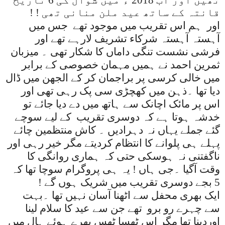
قانتہ کے ساتھ عید ملن منانی تھی ! !
اور ہم اس تقریب میں موجود تھے
جس میں
آہستہ آہستہ شرکاء تشریف لارہے تھے اور
فرشی نشست تنگی داماں کا شکار تھی ۔ میزبان
ثمرین احمد نے ہمیں مہمان خصوصی کے برابر
میں خالی کرسی پر براجمان کر کے الجھن میں ڈال
دیا تھا ۔ذہن میں کھچڑی سی پک رہی تھی اور
اس پر مائک اچانک سے ہاتھ میں دے دیا جائے تو
خدشہ ہوتا ہے کہ دوسری تقریب
کے لیے سوچے
گئے جملے یہاں نہ دہرادیں ۔ کاش منتظمین چائے
پہلے ہی پلوانے کا انتظام کردیتے مگر خیر رہی اور
ناگفتنی نہ ہوسکی حتی کہ ہماری روانگی کا
وقت آگیا ۔جی ہاں ! یہ ہی پروگرام سوچا تھا کہ
5 بجے دوسری تقریب میں شریک ہوں گے !
ایک بھری محفل سے اٹھنا آسان نہیں تھا ۔بہت
سے چہرے رو برو
تھے جن سے عید کا سلام لینا
اوردینا تھا مگر اس ٹھسا ٹھس بھرے ہوئے ہال میں