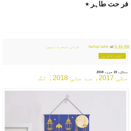
فر حت طاہر ٭
6:46 AM
at
farhat tahir
کوئی تبصرے نہیں:
اشتراک کریں
منگل، 19 جون، 2018
مئی 2017ء سے مئی 2018ء تک