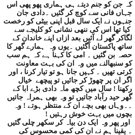
کہ جن کو جنم دیتے ہی ہماری پھو پھی اس
جہاں فانی سے کوچ کر گئیں ۔دادی جان
جنہوں نے ایک سال قبل اپنی بیٹی کو رخصت
کیا تھا اس کی ننھی نشانی کو کلیجے سے
لگاکر گھر لے آئیں بعد ازاں اپنے خاندان کے
ساتھ پاکستان آگئیں ۔یوں وہ
ہمارے گھر کا
حصہ بن گئیں ۔ امی کا کہنا ہے کہ ہم سب
کو سنبھالنے میں وہ ان کی بہت معاونت
کرتی تھیں ۔ کہیں جانا ہو تو تیار کرنا ، اور
اگر ان پر چھوڑ کر جائیں تو پیچھے
خیال
رکھنا ! سال میں کچھ ماہ دادی بڑے ابا کے
گھر حید رآباد جاتیں تو وہ بھی ہمراہ جاتیں
۔۔وہاں بھی بچے ان کے منتظر ہوتے ! وہ
بچوں میں بہت خوش رہتیں !
اور پھر وہ ایک دن بیاہ کر سکھر چلی گئیں
۔ یقینا ہم نے ان کی کمی محسوس کی