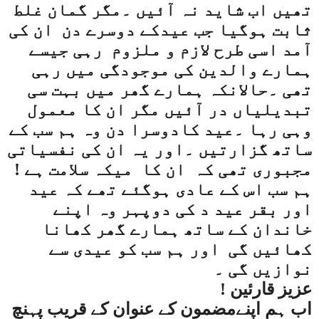
تھیں اب شاید نہ آئیں ۔مگر گمان غلط
ثابت ہوگیا جب عیدکے دوسرے دن
ان کی
آمد اسی طرح لازم و ملزوم
رہی جیسے
ہمارے والدین کی موجودگی میں رہی
تھی ۔حالانکہ ہمارے گھر میں بہت سی
تبدیلیاں در آئیں مگر ان کا معمول
وہی رہا ۔عید کادوسرا دن وہ ہم سب کے
ساتھ گزارتیں ۔اور یہ ان کی نفسیاتی
مجبوری تھی کہ
ان کا
میکہ سلامت ہے !
ہم سب اس کے عادی ہوگئے تھے کہ عید
اور بقر عید د کی دوپہر وہ اپنے
خاندان کے ساتھ ہمارے گھر کھانا
کھائیں گی
اور ہم سب کو عیدی سے
نوازیں گی ۔
عزیز قارئین !
اب ہم اپنےمضمون کے عنوان کے قریب پہنچ