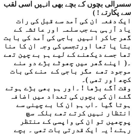
سسرالی بچوں کے بچے بھی انہیں اسی لقب
سے پکارتے ! )
ایک دفعہ ان کی آمد سے قبل کی رات
یاد آرہی ہے جب سلمہ اور عائشہ کے
گھر جاکر انہیں
باجی کی آمد کی بابت
بتا یا تھا اورتجسس کی وجہ ان کا منا
تھا جسے دیکھنے کے لیے ہم بے چین تھے
۔(
اپنے گھر میں چھوٹے بڑے دو منے
موجود تھے
مگر باجی کے
منے کی بات
کچھ اور تھی )۔
وقت آگے بڑھا ! ۔اور ہم بھی بڑے ہوتے
گئے ان کی بچوں کی تعداد میں اضافہ
ہوتا گیا ۔اب ہم ان کا بے چینی سے
انتظار نہیں کرتے تھے بلکہ سچ
پوچھیں تو ان کی واپسی کے منتظر
رہتے ! یہ ایک قدرتی بات تھی ۔ بچے