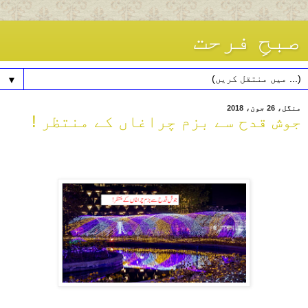
صبحِ فرحت
▼
منگل، 26 جون، 2018
جوش قدح سے بزم چراغاں کے منتظر !