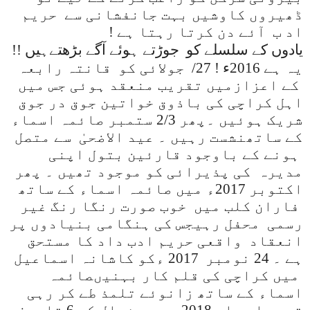
ڈھیروں کاوشیں بہت جانفشانی سے
حریم
اد ب
آئے دن کرتا رہتا ہے !
یادوں کے سلسلے کو جوڑتے ہوئے آگے بڑھتےہیں !!
یہ ہے 2016ء !
27/
جولائی کو
قانتہ رابعہ
کے اعزازمیں تقریب منعقد ہوئی جس میں
اہل کراچی کی باذوق خواتین جوق در جوق
شریک ہوئیں ۔پھر 2/3 ستمبر صائمہ اسماء
کے ساتھ
نشست
رہیں ۔ عید الاضحیٰ
سے متصل
ہونے کے باوجود قارئین بتول اپنی
مدیرہ
کی پذیرائی کو موجود تھیں ۔ پھر
اکتوبر 2017ء میں صائمہ اسماء کے ساتھ
فاران کلب میں
خوب صورت رنگا رنگ غیر
رسمی محفل رہی
جس کی ہنگامی بنیادوں پر
انعقاد واقعی حریم ادب داد کا مستحق
ہے ۔ 24 نومبر 2017 ءکو کاشانہ اسماعیل
میں کراچی کی قلم کار
بہنیں
صائمہ
اسماء کے ساتھ زانوئے تلمذ طے کر رہی
تھیں
اور اب 2018 ء میں شوال کی 6 تاریخ