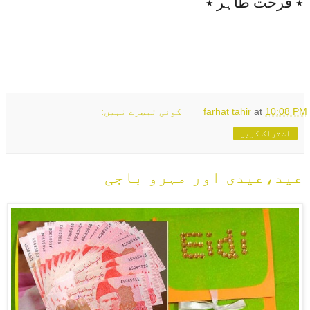
٭ فرحت طاہر ٭
10:08 PM
at
farhat tahir
کوئی تبصرے نہیں:
اشتراک کریں
عید،عیدی اور مہرو باجی