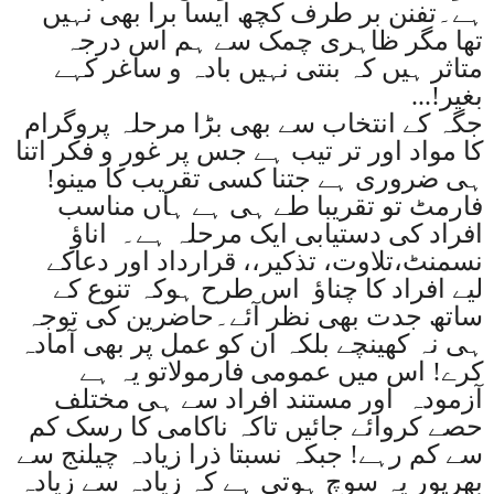
ہے۔تفنن بر طرف کچھ ایسا برا بھی نہیں
تھا مگر ظاہری چمک سے ہم اس درجہ
متاثر ہیں کہ بنتی نہیں بادہ و ساغر کہے
بغیر
...!
جگہ کے انتخاب سے بھی بڑا مرحلہ پروگرام
کا مواد اور تر تیب ہے جس پر غور و فکر اتنا
ہی ضروری ہے جتنا کسی تقریب کا مینو!
فارمٹ تو تقریبا طے ہی ہے ہاں مناسب
افراد کی دستیابی ایک مرحلہ ہے۔ اناؤ
نسمنٹ،تلاوت، تذکیر،، قرارداد اور دعاکے
لیے افراد کا چناؤ اس طرح ہوکہ تنوع کے
ساتھ جدت بھی نظر آئے۔حاضرین کی توجہ
ہی نہ کھینچے بلکہ ان کو عمل پر بھی آمادہ
کرے! اس میں عمومی فارمولاتو یہ ہے
آزمودہ اور مستند افراد سے ہی مختلف
حصے کروائے جائیں تاکہ ناکامی کا رسک کم
سے کم رہے! جبکہ نسبتا ذرا زیادہ چیلنج سے
بھرپور یہ سوچ ہوتی ہے کہ
زیادہ سے زیادہ