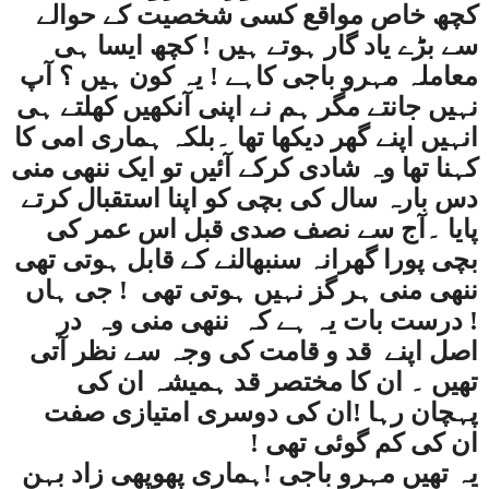
کچھ خاص مواقع کسی شخصیت کے حوالے
سے بڑے یاد گار ہوتے ہیں ! کچھ ایسا ہی
معاملہ مہرو باجی کاہے ! یہ کون ہیں ؟ آپ
نہیں جانتے مگر ہم نے اپنی آنکھیں کھلتے ہی
انہیں اپنے گھر دیکھا تھا ۔بلکہ ہماری امی کا
کہنا تھا وہ شادی کرکے آئیں تو ایک ننھی منی
دس بارہ سال کی بچی کو اپنا استقبال کرتے
پایا ۔آج سے نصف صدی قبل اس عمر کی
بچی پورا گھرانہ سنبھالنے کے قابل ہوتی تھی
ننھی منی ہر گز نہیں ہوتی تھی
! جی ہاں
! درست بات یہ ہے کہ
ننھی منی وہ
در
اصل اپنے
قد و قامت کی وجہ سے نظر آتی
تھیں ۔ ان کا مختصر قد ہمیشہ ان کی
پہچان رہا !ان کی دوسری امتیازی صفت
ان کی کم گوئی تھی !
یہ تھیں مہرو باجی !ہماری پھوپھی زاد بہن