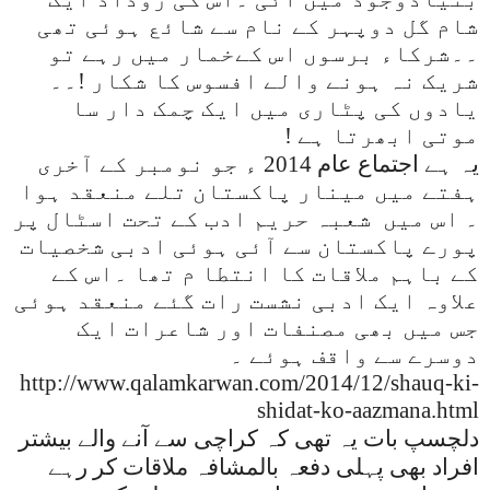
شام گل دوپہر کے نام سے شائع ہوئی تھی
۔۔شرکاء برسوں اس کےخمار میں رہے تو
شریک نہ ہونے والے افسوس کا شکار !۔۔
یادوں کی پٹاری میں ایک چمک دار سا
موتی ابھرتا ہے !
یہ ہے اجتماع عام 2014 ء جو نومبر کے آخری
ہفتے میں مینار پاکستان تلے منعقد ہوا
۔ اس میں
شعبہ حریم ادب کے تحت اسٹال پر
پورے پاکستان سے آئی ہوئی ادبی شخصیات
کے باہم ملاقات کا انتطا م تھا ۔اس کے
علاوہ ایک ادبی نشست رات گئے منعقد ہوئی
جس میں بھی مصنفات اور شاعرات ایک
دوسرے سے واقف ہوئے ۔
http://www.qalamkarwan.com/2014/12/shauq-ki-
shidat-ko-aazmana.html
دلچسپ بات یہ تھی کہ کراچی سے آنے والے بیشتر
افراد بھی پہلی دفعہ بالمشافہ ملاقات کر رہے