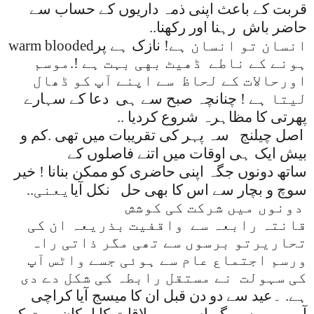
قربت کے باعث اپنی ذمہ داریوں کے حساب سے
حاضر باش رہنا اور رکهنا
..
انسان تو انسان ہے
!
نازک ہے پر
warm blooded
ہونے کے ناطے ڈهیٹ بهی بہت ہے !.موسم
اورحالات کے لحاظ سے اپنے آپ کو ڈھال
لیتا ہے
!
چنانچہ صبح سے ہی دعا کے سہارے
پھرتی کا مظاہرہ شروع کردیا ..
اصل چیلنج
سہ پہر کی تقریبات میں تھی .کم و
بیش ایک ہی اوقات میں اتنے فاصلوں کے
ساتھ دونوں جگہ اپنی حاضری کو ممکن بنانا ! خیر
سوچ و بچار سے اس کا بھی حل
نکل آیا
..یعنی
دونوں میں شرکت کی کوشش
قانتہ رابعہ سے واقفیت بذریعہ ان کی
تحاریرتو برسوں سے تھی مگر ذاتی راہ
ورسم اجتماع عام سے ہوئی جسے واٹس آپ
کی سہولت نے مستقل رابطہ کی شکل دے دی
ہے
.
۔عید سے دو دن قبل ان کا میسج آیا کراچی
آرہی ہوں .مگر اس میں ملاقات کا امکان بہت کم