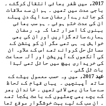
2017ء میں ظفر بھائی انتقال کرگئے ۔
باجی عدت میں تھیں ۔ ہم ان سے ملاقات
کو جاتے رہے ! رمضان سے ایک دن پہلے
ان کی عدت ختم ہوئی ۔ ہم سب بھائی
بہنوں کا اصرار تھا کہ وہ رمضان
ہمارے ساتھ گزاریں اور ان کی بھی
خواہش یہ ہی تھی مگر ان کو پنشن کے
مسائل حل کروانے تھے اس کے علاوہ ان
کی آنکھوں کے آپریشن اور آلہ سماعت
کی خریداری بیچ میں حائل تھی لہذا
بات ٹل گئی ۔
عید 2017ء میں وہ حسب معمول بیٹے کے
ساتھ
آپہنچیں ۔
یہاں قیام کے لحاظ
سے سامان بھی لائی تھیں ۔ خاندان بھر
کے بچے بھی چھٹیوں کے باعث یکجا تھے
۔ ان سب کے لیے بہت خوشگوار موقع تھا