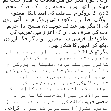
جهلک رہا تھا. اور یہ معلوم ہو نے کے بعد کہ محض
3 دن
کا
پروگرام ہے ملنے کی امید بالکل معدوم
ہوگئی ..ظاہر ہے کچھ ذاتی پروگرام سے آئی ہوں
گی !! مگر پھر عید کے چوتھے دن میسج آیا! حریم
ادب کی طرف سے ان کے اعزاز میں تقریب کی
اطلاع! دل خوشی سے معمور ہوا مگر جگہ اور دن
دیکھ کر الجھن کا شکار بھی
.
مگر ٹھیک 3.30 پر جب ہم ادارہ کی سیڑھیاں
چڑھ رہے تھے معصوم سے بچے کی تلاوت
کانوں میں سنائی دی .یقینا یہ پروگرام
کا آغاز تھا ..تلاوت کے بعد نعت پڑهی گئی
اس دوران مہمان خصوصی قانتہ رابعہ
تشریف لا چکی تھیں۔ ..بیرون شہر کی
مصنفات کے ساتھ نشست منانے کا آغاز کب
سے ہوا؟ذہن میں ایک جھماکا سا ہوا ..
ماضی قریب 2012 کی بات ہے ..صائمہ اسما (
مدیرہ بتول ) اپنے شوہر کے ہمراہ
کراچی