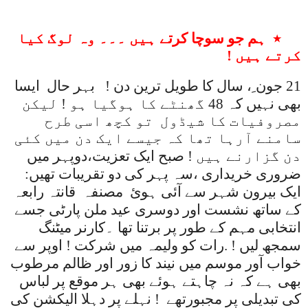
٭
ہم جو سوچا
کرتے
ہیں ۔۔۔ وہ لوگ کیا
کرتے ہیں !
21 جون ِ،
سال کا طویل ترین دن !
بہر حال ایسا
بھی نہیں کہ 48 گھنٹے کا ہوگیا ہو ! لیکن
مصروفیات کا شیڈول تو کچھ اسی طرح
سامنے آرہا تھا کہ جیسے ایک دن میں کئی
دن گزارنے ہیں
!
صبح ایک تعزیت،دوپہر میں
ضروری خریداری ،سہ پہر کی دو تقریبات تهیں
:
ایک بیرون شہر سے آئی ہوئ مصنفہ قانتہ رابعہ
کے ساتھ نشست اور دوسری عید ملن پارٹی جسے
انتخابی مہم کے طور پر برتنا تھا ۔کارنر میٹنگ
سمجھ لیں ! .رات کو ولیمہ میں شرکت
!
اوپر سے
خواب آور موسم میں نیند کا زور اور ظالم مرطوب
بھی ہے کہ نہ چاہتے ہوئے بھی ہر موقع پر لباس
کی تبدیلی پر مجبورتهے ! نہلے پر دہلا الیکشن کی