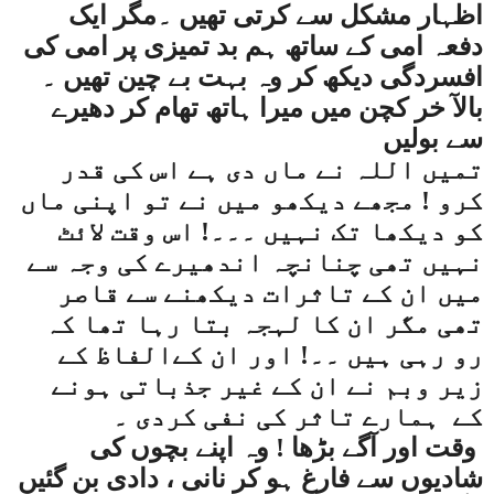
اظہار مشکل سے کرتی تھیں ۔مگر ایک
دفعہ امی کے ساتھ ہم بد تمیزی پر امی کی
افسردگی دیکھ کر وہ بہت بے چین تھیں ۔
بالآ خر کچن میں میرا ہاتھ تھام کر دھیرے
سے بولیں
تمیں اللہ نے ماں دی ہے اس کی قدر
کرو ! مجھے دیکھو میں نے تو اپنی ماں
کو دیکھا تک نہیں ۔۔۔! اس وقت لائٹ
نہیں تھی چنانچہ اندھیرے کی وجہ سے
میں ان کے تاثرات دیکھنے سے قاصر
تھی مگر ان کا لہجہ بتا رہا تھا کہ
رو رہی ہیں ۔۔! اور ان کےالفاظ کے
زیر وبم نے ان کے غیر جذباتی ہونے
کے
ہمارے تاثر کی نفی کردی ۔
وقت اور آگے بڑھا ! وہ اپنے بچوں کی
شادیوں سے فارغ ہو کر نانی ، دادی بن گئیں