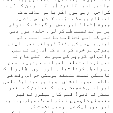
.صائمہ اسما کا فون آیا کہ دو دن کے لیے
کراچی آرہی ہوں اگر باہم
ملاقات کا
انتظام ہو سکے توَََََََ۔۔۔؟
دل اس بات پر
جھوم اٹھا !
اور محض دو گھنٹے کے نوٹس
پر ہم نے نشست طے کر لی ۔ جلدی یوں بھی
تھی کہ اسی لحاظ سے صائمہ اسماء کو
اپنی واپسی کی بکنگ کروانی تھی ۔اپنی
پھرتی پر خود کو داد کہ اس زمانے میں
واٹس اپ گروپس کی سہولت اتنی عام نہ
تھی لہذا متعلقہ افراد سے بذریعہ فون
ہی رابطہ کرنا تھا ۔۔اور یوں بظاہر ایک
ناممکن نشست منعقد ہوسکی جو اس وقت کی
ناظمہ صوبہ افشاں نوید جو خود ایک علمی
اور ادبی شخصیت ہیں
کےتعاون کے بغیر
ممکن نہ تھی !
قلم کار بہنوں نے غیر
معمولی دلچسپی لے کر اسےکامیاب بنا یا
اور
یوں ایک غیر رسمی نشست کی
بنیادوجود میں آئی ۔اس کی روداد ایک