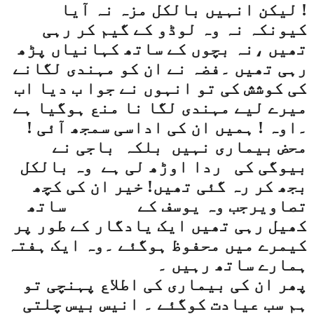
! لیکن انہیں بالکل مزہ نہ آیا
کیونکہ نہ وہ لوڈو کے گیم کر رہی
تھیں ،نہ بچوں کے ساتھ کہانیاں پڑھ
رہی تھیں ۔فضہ نے ان کو مہندی لگانے
کی کوشش کی تو انہوں نے جوا ب دیا اب
میرے لیے مہندی لگا نا منع ہوگیا ہے
۔اوہ ! ہمیں ان کی اداسی سمجھ آئی !
محض بیماری نہیں
بلکہ
باجی نے
بیوگی کی
ردا اوڑھ لی ہے
وہ بالکل
بجھ کر رہ گئی تھیں! خیر ان کی کچھ
تصاویرجب وہ یوسف کے
ساتھ
کھیل رہی تھیں ایک یادگار کے طور پر
کیمرے میں محفوظ ہوگئے ۔وہ ایک ہفتہ
ہمارے ساتھ رہیں ۔
پھر ان کی بیماری کی اطلاع پہنچی تو
ہم سب عیادت کوگئے ۔ انیس بیس چلتی