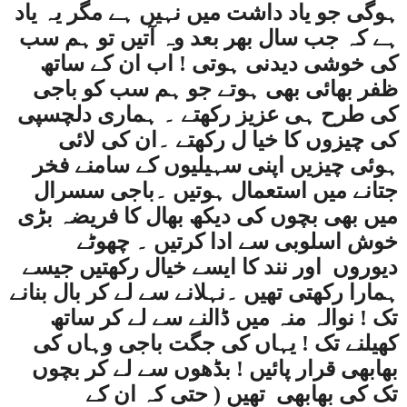
ہوگی جو یاد داشت میں نہیں ہے مگر یہ یاد
ہے کہ جب سال بھر بعد وہ آتیں تو ہم سب
کی خوشی دیدنی ہوتی ! اب ان کے ساتھ
ظفر بھائی بھی ہوتے جو ہم سب کو باجی
کی طرح ہی عزیز رکھتے ۔ ہماری دلچسپی
کی چیزوں کا خیا ل رکھتے ۔ان کی لائی
ہوئی چیزیں اپنی سہیلیوں کے سامنے فخر
جتانے میں استعمال ہوتیں ۔باجی سسرال
میں بھی بچوں کی دیکھ بھال کا فریضہ بڑی
خوش اسلوبی سے ادا کرتیں ۔ چھوٹے
دیوروں
اور نند کا ایسے خیال رکھتیں جیسے
ہمارا رکھتی تھیں ۔نہلانے سے لے کر بال بنانے
تک ! نوالہ منہ میں ڈالنے سے لے کر ساتھ
کھیلنے تک ! یہاں کی جگت باجی وہاں کی
بھابھی قرار پائیں ! بڈھوں سے لے کر بچوں
تک کی بھابھی
تھیں ( حتی کہ ان کے