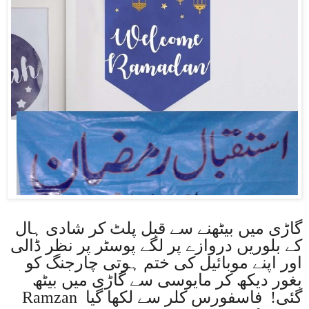
گاڑی میں بیٹھنے سے قبل پلٹ کر شادی ہال
کے بلوریں دروازے پر لگے پوسٹر پر نظر ڈالی
اور اپنے موبائیل کی ختم ہوتی چارجنگ کو
بغور دیکھ کر مایوسی سے گاڑی میں بیٹھ
گئی! فاسفورس کلر سے لکھا گیا
Ramzan