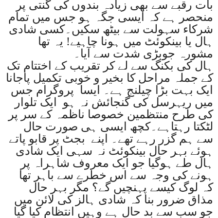
بات رقبے سے بھی زیادہ بندوں کی گنتی پر
منحصر ہے کہ ایسی جگہ ہو جس میں تمام
شرکاء سہولت سے بیٹھ سکیں۔کسی شادی
ہال یا بینکوئٹ میں ہونا چاہیے! یہ تھا
مشورہ جوبڑی شدت سے آیا۔
ہال کی بکنگ سے لے کر تقریب کے اختتام تک
کے جملہ مراحل کا بخیر و خوبی تکمیل پاجانا
ایک بہت بڑا چیلنج ہے۔ ایسا پروگرام جس
میں ریہرسل کی گنجائش نہ ہو ایک تلوار
کی طرح منتظمین خصوصا ناظمہ کے سر پر
لٹکتا رہتاہے۔کچھ ایسی ہی صورت حال
سے ہم گزر رہے تھے۔ اپنے بجٹ پر قابو پاتے
ہوئے بہر حال بینکوئٹ نہ سہی ایک شادی
ہال طے ہوگیا جو ایک معروف شاہراہ پر
ہونے کی وجہ سے اس خطرے سے باہر تھا
کہ لوگ کیسے پہنچیں گے؟ مگر بہر حال
مذاق ضرور بنا کہ شادی ہالز کی لائن میں
جو سب سے بد حال ہے وہیں انتظام کیا گیا