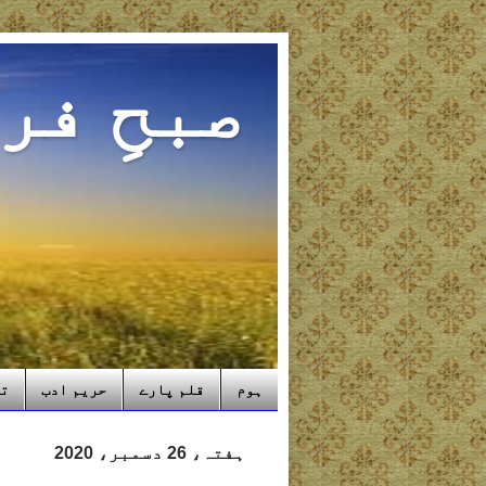
صبحِ فر
ہوم
قلم پارے
حریم ادب
تب
ہفتہ، 26 دسمبر، 2020