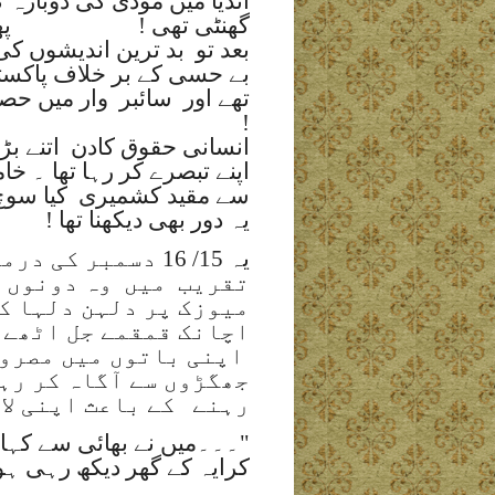
انڈیا میں مودی کی دوبارہ 
گھنٹی تھی !
پ
بعد تو
بد ترین اندیشوں ک
بے حسی کے بر خلاف پاکست
تھے اور
سائبر
وار میں حص
!
انسانی حقوق کادن
اتنے ب
اپنے تبصرے کر رہا تھا ۔ 
سے مقید کشمیری
کیا سوچ
یہ دور بھی دیکھنا تھا !
یہ 15/ 16 دسمبر 
تقریب
میں
وہ دونوں 
میوزک پر دلہن دلہا ک
اچانک قمقمے جل اٹھے ۔
اپنی باتوں میں مصرو
جھگڑوں سے آگاہ کر رہی
رہنے
کے باعث اپنی لا
"۔۔۔میں نے بھائی سے کہا 
کرایہ کے گھر دیکھ رہی ہ