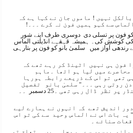
الکل نہیں ! ماموں جان نے کہا ہے کہ
لماس سے کہو ہمیں فون نہ کرے ۔۔۔!
و فون پر تسلی دی
دوسری طرف اپنے شور
 کی کوشش کی۔ ہمیشہ قہقہے انڈیلتی الماس
رندھی آواز میں
سلمیٰ بانو کو فون پر بتارہی
 فون ہی نہیں
اٹینڈ کر رہے تھے کہ
 محاصرے میں لیا ہو اتھا ۔ماہم
ی تھی
تو اس کے ذریعے رابطہ ہورہا
ن روتی رہی ۔۔۔" سلمیٰ بانو
تفصیل
ڈر پر نظر
ڈال رہی تھی ۔25 دسمبر
۔۔
دور اندیش تھے
کہ انہوں نے ہمارے لیے
 یہ بات اس نے الماس وحید
سے کی تو اس
قعات سنائے ۔
 بانو
برسوں سے ہم محلہ ہیں ۔
تعلق تو