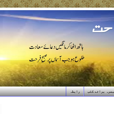
حت
صرہ برائے کتب
رابطہ