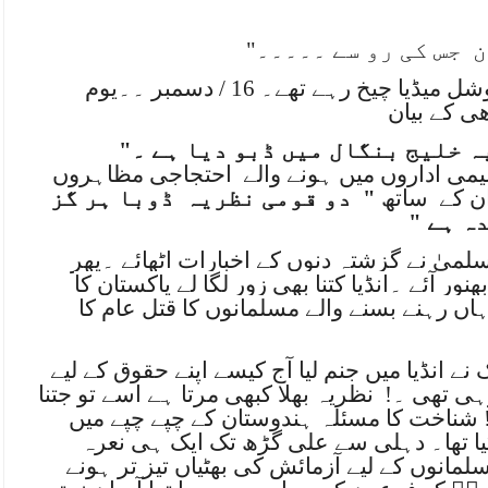
ن
جس کی رو سے ۔۔۔۔۔"
اگلے دن کے اخبارات اور سوشل میڈیا چیخ رہے تھے۔ 16 / دسمبر ۔۔یوم
ھی کے بیان
 خلیج بنگال میں ڈبو دیا ہے ۔"
لیمی اداروں میں ہونے والے
احتجاجی مظاہروں
ن کے
ساتھ
"
دو قومی نظریہ
ڈوبا ہر گز
ہ ہے "
میٰ نے گزشتہ دنوں کے اخبارات اٹھائے ۔پھر
 آئے ۔انڈیا کتنا بھی زور لگا لے پاکستان کا
اں رہنے بسنے والے مسلمانوں کا قتل عام کا
 نے انڈیا میں جنم لیا آج کیسے اپنے حقوق کے لیے
رہی تھی ۔!
نظریہ بھلا کبھی مرتا ہے اسے تو جتنا
ے ! شناخت کا مسئلہ ہندوستان کے چپے چپے میں
ا تھا۔ دہلی سے علی گڑھ تک ایک ہی نعرہ
لمانوں کے لیے آزمائش کی بھٹیاں تیز تر ہونے