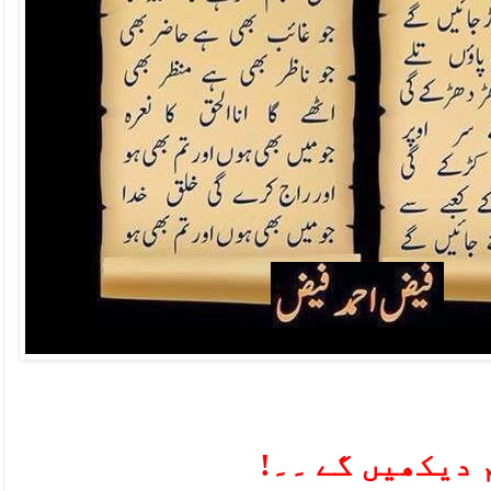
 دیکھیں گے ۔۔!