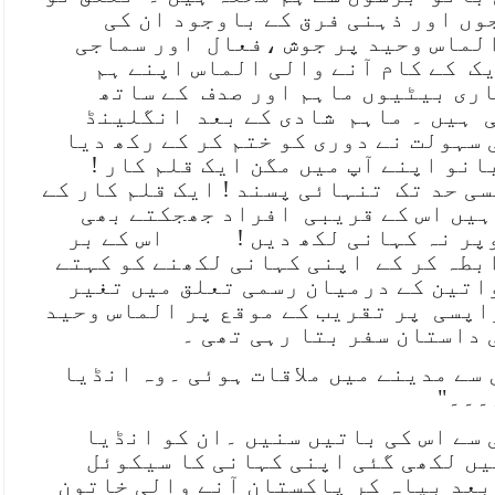
وں اور ذہنی فرق کے باوجود ان کی
الماس وحید پر جوش ،فعال
اور سماجی
یک
کے کام آنے والی الماس اپنے ہم
ری بیٹیوں ماہم اور صدف
کے ساتھ
ہیں ۔ ماہم
شادی کے بعد
انگلینڈ
سہولت نے دوری کو ختم کر کے رکھ دیا
بانو اپنے آپ میں مگن ایک قلم کار !
ی حد تک
تنہائی پسند ! ایک قلم کار کے
ہیں اس کے قریبی
افراد جھجکتے بھی
پر نہ کہانی لکھ دیں !
اس کے بر
بطہ کر کے
اپنی کہانی لکھنے کو کہتے
اتین کے درمیان رسمی تعلق میں تغیر
واپسی
پر تقریب کے موقع پر الماس وحید
 داستان سفر بتا رہی تھی ۔
سے مدینے میں ملاقات ہوئی ۔وہ انڈیا
۔۔۔"
 سے اس کی باتیں سنیں ۔ان کو انڈیا
یں لکھی گئی اپنی کہانی کا سیکوئل
بعد بیاہ کر پاکستان آنے والی خاتون