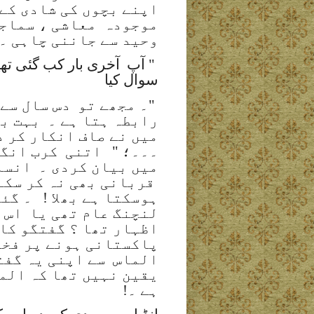
اپنے بچوں کی شادی کے
موجودہ
معاشی ، سماجی
وحید سے جاننی چاہی ۔
" آپ
آخری بار کب گئی تھی
سوال کیا
"۔ مجھے تو
دس سال سے 
رابطہ ہتا ہے ۔
بہت بل
میں نے صاف انکار کر د
۔۔۔؛ "
اتنی
کرب انگ
میں بیان کردی ۔
انسا
قربانی بھی نہ کر سکے
ہوسکتا ہے بھلا !
۔ گئ
لنچنگ عام تھی یا
اس 
اظہار تھا ؟ گفتگو کا
پاکستانی ہونے پر فخر
الماس
سے اپنی یہ گفت
یقین نہیں تھا کہ الما
ہے ۔!