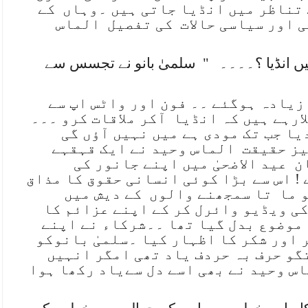
 تناظر میں انڈیا جاتی ہیں ۔وہاں
کے
 اور سیاسی حالات
کی تفصیل
الماس
ں انڈیا ؟۔۔۔۔
"
سلمیٰ بانو نے تجسس سے
زیادہ ہوگئے ۔۔ فون اور واٹس اپ سے
ارہے ہیں کہ انڈیا
آکر ملاقات کرو ۔۔۔
یا جب تک مودی ہے میں نہیں آؤں گی
یز حقیقت
الماس وحید نے ایک قہقہے
ن
عید الاضحیٰ میں اپنے جانور کی
 ! اس سے بڑا کوئی انسانی حقوق کا مذاق
و ما
تا سمجھنے والوں
کے دیش میں
کی ویڈیو وائرل کر کے اپنے عزائم کا
 موضوع بدل گیا تھا ۔۔شرکاء نے اپنے
 اور شکر کا اظہار کیا ۔سلمیٰ بانوکو
گو حرف بہ حردف یاد تھی امگر انہیں
س وحید نے بھی اسے دل سےیاد رکھا ہوا