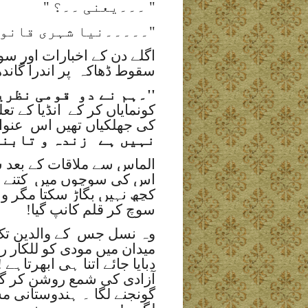
" ۔۔۔یعنی ۔۔؟ "
"۔۔۔۔۔نیا شہری قانو
سقوط ڈھاکہ
پر اندرا گاند
''۔ہم نے دو
قومی نظریہ
کونمایاں کر کے
انڈیا کے تع
کی جھلکیاں تھیں اس
عنوا
نہیں ہے
زندہ و تابند
الماس سے ملاقات کے بعد سل
اس کی سوچوں میں کتنے بھنور
کچھ نہیں بگاڑ سکتا مگر وہ
سوچ کر قلم کانپ گیا!
وہ نسل جس
کے والدین تک
میدان میں مودی کو للکار 
دبایا جائے اتنا ہی ابھرتاہ
آزادی کی شمع روشن کر گی
گونجنے لگا ۔ ہندوستانی مس