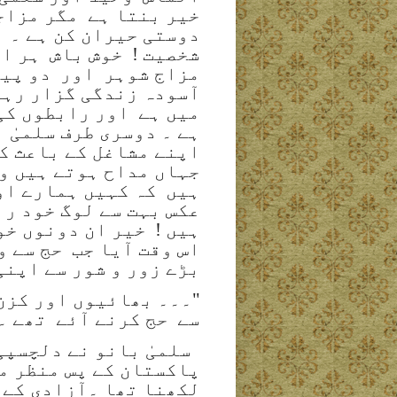
خیر بنتا ہے
مگر مزاج
دوستی حیران کن ہے ۔ 
شخصیت !
خوش باش
ہر ا
مزاج شوہر
اور
دو پیا
آسودہ زندگی گزار رہی
میں ہے
اور رابطوں کی 
ہے ۔ دوسری طرف سلمیٰ 
اپنے مشاغل کے باعث کس
جہاں مداح ہوتے ہیں و
ہیں
کہ کہیں ہمارے او
عکس بہت سے لوگ خود را
ہیں !
خیر ان دونوں خو
اس وقت آیا جب
حج سے 
بڑے زور و شور سے اپنی
"۔۔۔ بھائیوں اور کزن 
سے
حج کرنے آئے
تھے ۔
سلمیٰ بانو نے دلچسپی
پاکستان کے پس منظر م
لکھنا تھا ۔آزادی کے 