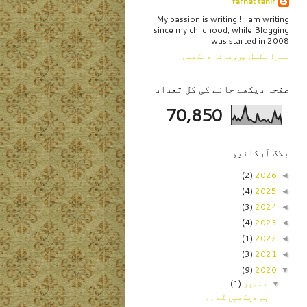
farhat tahir
My passion is writing ! I am writing
since my childhood, while Blogging
was started in 2008.
میرا مکمل پروفائل دیکھیں
صفحہ دیکھے جانے کی کل تعداد
70,850
بلاگ آرکائیو
(2)
2026
◄
(4)
2025
◄
(3)
2024
◄
(4)
2023
◄
(1)
2022
◄
(3)
2021
◄
(9)
2020
▼
دسمبر
(1)
▼
ہم دیکھیں گے ۔۔