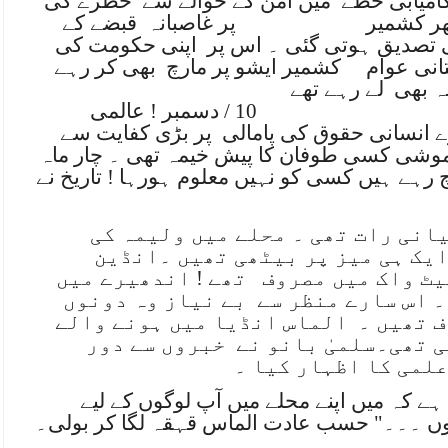
کامیابی خطے
میں امن کے حوالے سے
خطرے کی
ھر کشمیر
پر غاصبانہ
قبضے کے
ی تصدیق ہوتی گئی ۔ اس پر
اپنی حکومت کی
انی عوام
کشمیر ایشو پر مارچ
بھی کر رہے
ہ بھی
لے رہے تھے
10 / دسمبر ! عالمی
ڑے انسانی حقوق کی پامالی
پر بڑی کفایت سے
خاموشی کسی طوفان کا پیش خیمہ تھی ۔ چار ماہ
 رہے ہیں کسی کو نہیں معلوم ہورہا ! تاریخ نے
کی درمیانی رات تھی ۔ محلے میں ولیمہ کی
ایک ہی میز پر بیٹھی تھیں ۔انڈین
یٹ واک میں مصروف
تھے ! اندھیرے میں
 اس سارے منظر سے
بے نیاز وہ دونوں
ف تھیں ۔
الماس انڈیا میں ہونے والے
 تھی۔سلمیٰ بانو نے
خبروں سے دور
علمی کا اظہار کیا ۔
ہے کہ میں اپنے محلے میں آپ لوگوں کے لیے
وں ۔۔۔" حسب عادت الماس قہقہ لگا کر بولی۔