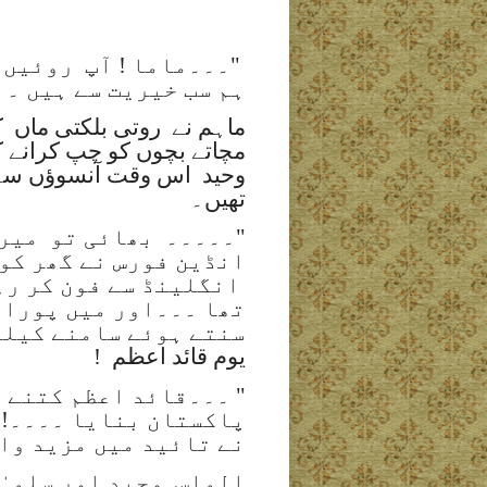
"۔۔۔ماما ! آپ
روئیں ب
ہم سب خیریت سے ہیں ۔ا
ماہم نے
روتی بلکتی ماں
ک
مچاتے بچوں کو چپ کرانے
وحید
اس وقت آنسوؤں سے 
تھیں۔
"۔۔۔۔۔
بھائی تو
میرا
انڈین فورس نے گھر کو
انگلینڈ سے فون کر رہ
تھا ۔۔۔اور میں پورا د
سنتے ہوئے سامنے کیلن
یوم قائد اعظم
!
" ۔۔۔قائد اعظم کتنے 
پاکستان بنایا ۔۔۔۔!"
نے تائید میں مزید وا
الماس
وحید اور سلمیٰ