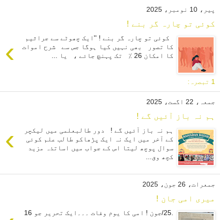
پیر، 10 نومبر، 2025
کوئی تو چارہ گر بنے !
کوئی تو چارہ گر بنے ! ''ایک چھوٹے سے جراثیم
›
کا تصور بھی نہیں کیا ہوگا جس سے شرح اموات
کا امکان 26 ٪ تک پہنچ جائے ، یا ...
1 تبصرہ:
جمعہ، 22 اگست، 2025
ہم نہ باز آئیں گے !
›
ہم نہ باز آئیں گے ! دور طالبعلمی میں لیکچر
کے آخر میں ایک نہ ایک پڑھاکو طالب علم کوئی
سوال پوچھ لیتا اس کے جواب میں اساتذہ مزید
کچھ وق...
جمعرات، 26 جون، 2025
میری امی جان !
.25/جون ! امی کا یوم وفات ۔۔۔ایک تحریر جو 16