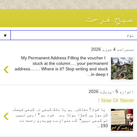
صبحِ فرحت
▼
جمعرات، 4 جون، 2026
My Permanent Address Filling the voucher I
›
stuck at the column…. your permanent
address……. Where is it? Stop writing and stuck
in deep t...
اتوار، 5 اپریل، 2026
Now Or Never !
›
یا قوم ! معاشرہ ہو یا ملک کبھی نہ کبھی فیصلہ
کن موڑ پر کھڑا ہوتا ہےہ فرد ہو * ابھی نہیں
تو کبھی نہیں* کے عنوان سے چوہدری رحمت نے
193...