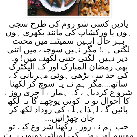
یادیں کسی شو روم کی طرح سجی
ہوں یا ورکشاپ کی مانند بکھری ہوں
بہر حال انہیں سمیٹنے میں محنت
لگتی ہے! مگر نہیں سوچنے میں اتنی
دیر نہیں لگتی جتنی لکھنے میں! وہ
بھی رمضان المبارک اور کے الیکٹرک
کی حد سے بڑھی ہوئی مہربانی کے
ساتھ....مگر ہم نے یہ سوچ کر لکھنا
شرو ع کردیاہے کہ ہمارے آ خری روزے
کا احوال تو نہ کوئی پوچھے گا نہ لکھ
پائیں گے لہذا پہلے کی روداد لکھ کر
جان چھڑائیں
...
جب ہم نے روزہ رکھنا شر وع کیے تو
موسم اور روزہ کی لمبائی دونوں بہت