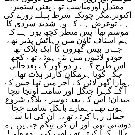
معتدل اورمناسب تھے یعنی ستمبر،
اکتوبر،مگر چونکہ شرط پہلے روزے کی
ہے توعرض ہے کہ وہ شدید سردی کا
موسم تھا! پس منظر کچھ یوں ہے کہ
ہم اسٹاف ٹاؤن میں رہائش پذیر تھے
جہاں بیس گھروں کا ایک بلاک تھا
جودو لائنوں میں بٹے ہوئے تھے کچھ
اس طرح کہ ہر دو گھر کے بعدخالی
جگہ گویا ہرمکان کارنر پلاٹ تھا۔
ہمارا گھر لائن کے آخر میں تھا جس کے
آ گے گہرا جنگل اور سامنے اونچا نیچا
میدان! اس کے بعد دوسرے بلاک شروع
ہوتے تھے۔ہمارے بالکل سامنے چچا
جمال رہا کرتے تھے۔ ان کی ابا سے
دوستی تھی اور ان کی بیگم جنہیں ہم
خالہ کہا کرتے تھے امی کی ہمجولی!