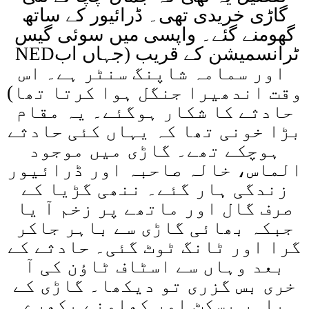
گاڑی خریدی تھی۔ ڈرائیور کے ساتھ
گھومنے گئے۔ واپسی میں سوئی گیس
ٹرانسمیشن کے قریب (جہاں اب
NED
اور سمامہ شاپنگ سنٹر ہے۔ اس
وقت اندھیرا جنگل ہوا کرتا تھا)
حادثے کا شکار ہوگئے۔ یہ مقام
بڑا خونی تھا کہ یہاں کئی حادثے
ہوچکے تھے۔ گاڑی میں موجود
الماس، خالہ صاحبہ اور ڈرائیور
زندگی ہار گئے۔ ننھی گڑیا کے
صرف گال اور ماتھے پر زخم آ یا
جبکہ بھائی گاڑی سے باہر جاکر
گرا اور ٹانگ ٹوٹ گئی۔ حادثے کے
بعد وہاں سے اسٹاف ٹاؤن کی آ
خری بس گزری تو دیکھا۔ گاڑی کے
باہر بسکٹ اور کھلونے بکھرے