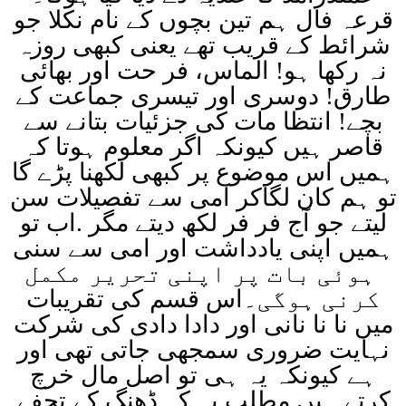
قرعہ فال ہم تین بچوں کے نام نکلا جو
شرائط کے قریب تھے یعنی کبھی روزہ
نہ رکھا ہو! الماس، فر حت اور بھائی
طارق! دوسری اور تیسری جماعت کے
بچے! انتظا مات کی جزئیات بتانے سے
قاصر ہیں کیونکہ اگر معلوم ہوتا کہ
ہمیں اس موضوع پر کبھی لکھنا پڑے گا
تو ہم کان لگاکر امی سے تفصیلات سن
لیتے جو آج فر فر لکھ دیتے مگر .اب تو
ہمیں اپنی یادداشت اور امی سے سنی
ہوئی بات پر اپنی تحریر مکمل
کرنی ہوگی۔
اس قسم کی تقریبات
میں نا نا نانی اور دادا دادی کی شرکت
نہایت ضروری سمجھی جاتی تھی اور
ہے کیونکہ یہ ہی تو اصل مال خرچ
کرتے ہیں مطلب یہ کہ ڈھنگ کے تحفے