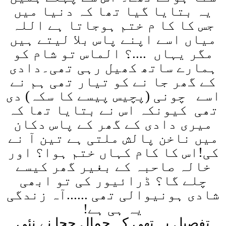
یہ بتایا گیا تھا کہ دنیا میں
جس کا کا م ختم ہوجاتا ہے اللہ
میاں اسے اپنے پاس بلا لیتے ہیں
مگر یہاں ....؟ الماس تو شام کو
ہمارے ساتھ کھیل رہی تھی۔دادی
کے گھر جا نے کو تیار تھی ہم نے
اسے
چونی (پچیس پیسے کا سکہ) دی
تھی کیونکہ اس نے بتایا تھا کہ
میری دادی کے گھر کے پاس دکان
میں ناخن پالش ملتی ہے تین آ نے
کی!اس کا کام کہاں ختم ہوا؟ اور
خالہ صاحبہ کے بغیر گھر کیسے
چلے گا؟ ڈرائیور کی تو ابھی
شادی ہونیوالی تھی ......آہ زندگی
یہ ہی ہے
!
تفصیل یہ تھی کہ جمال چچا نے نئی