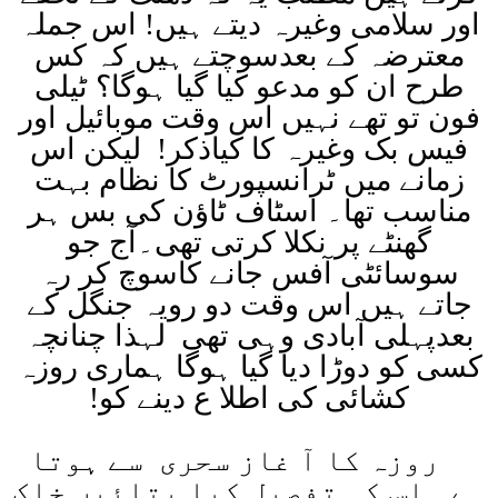
اور سلامی وغیرہ دیتے ہیں! اس جملہ
معترضہ کے بعدسوچتے ہیں کہ کس
طرح ان کو مدعو کیا گیا ہوگا؟ ٹیلی
فون تو تھے نہیں اس وقت موبائیل اور
فیس بک وغیرہ کا کیاذکر! لیکن اس
زمانے میں ٹرانسپورٹ کا نظام بہت
مناسب تھا۔ اسٹاف ٹاؤن کی بس ہر
گھنٹے پر نکلا کرتی تھی۔آج جو
سوسائٹی آفس جانے کاسوچ کر رہ
جاتے ہیں اس وقت دو رویہ جنگل کے
بعدپہلی آبادی وہی تھی لہذا چنانچہ
کسی کو دوڑا دیا گیا ہوگا ہماری روزہ
کشائی کی اطلا ع دینے کو
!
روزہ کا آ غاز سحری سے ہوتا
ہے۔ اس کی تفصیل کیا بتائیں خاک