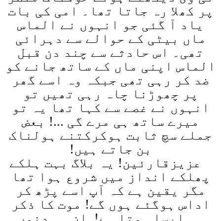
پر کھلا رہ جاتا تھا۔ امی کی بات
یاد آ گئی جو انہوں نے الماس
ماں بیٹی کے حوالے سے دہرائی
تھی۔ اس حادثے سے چند دن قبل
الماس اپنی ماں کے ساتھ جانے کو
ضد کر رہی تھی جبکہ وہ اسے گھر
پر چھوڑنا چاہ رہی تھیں تو
انہوں نے غصے سے کہا تھا یہ تو
میرے ساتھ ہی مرے گی ...! بعض
جملے سچ ثابت ہوکرکتنے ہولناک
بن جاتے ہیں
!
عزیزقارئین! یہ بلاگ بہت ہلکے
پھلکے انداز میں شروع ہوا تھا
مگر یقین ہے کہ آپ اسے پڑھ کر
اداس ہوگئے ہوں گے! موت کا ذکر
ہی ایسا ہوتا ہے! ان ہی دنوں