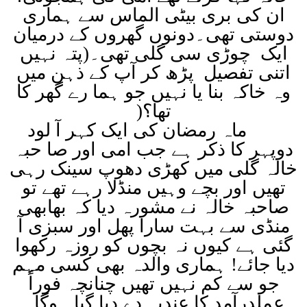
ان کی بری بیٹی الماس سے ہماری
دوستی تھی۔دونوں گھروں کے درمیان
ایک چوڑی سی گلی تھی۔(پتہ نہیں
اتنی تفصیل پڑھ کر آپ کے ذہن میں
وہ خاکہ بنا یا نہیں جو ہما رے گھر کا
تھا؟
)
ماہ رمضان کی ایک کہر آ لود
دوپہر کا ذکر ہے جب امی اور صا حبہ
خالہ گلی میں کھڑی دھوپ سینک رہی
تھیں اور بچے وہیں منڈلا رہے تھے تو
صاحبہ خالہ نے مشورہ دیا کہ بھابھی
منڈی سے بہت سارا پھل اور سبزی آ
گئی ہے کیوں نہ بچوں کو روزہ رکھوا
دیا جائے! ہماری والدہ بھی کسی مہم
جو سے کم نہیں تھیں چنانچہ فوراً
عملدرآمد کا عندیہ دے دیا گیا ہوگا۔