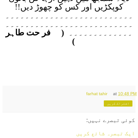
کوپکڑیں اور کس کو چھوڑ دیں
!!
۔۔۔۔۔۔۔۔۔۔۔۔۔۔۔۔۔۔۔۔۔۔۔۔۔۔
۔۔۔۔۔۔۔۔۔۔۔۔۔۔۔۔۔۔۔۔۔۔۔۔۔۔
۔۔۔۔۔۔۔۔۔۔۔۔۔
)
فر حت طاہر
(
farhat tahir
at
10:48 PM
اشتراک کریں
کوئی تبصرے نہیں:
ایک تبصرہ شائع کریں