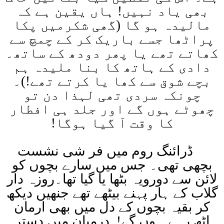
بھی یاد نہیں! ہاں یقین ہے کہ
مالیدہ ہو گا (گھی شکرمیں پکا
پراٹھا جسے باریک کر کے چمچ سے
کھاتے تھے یا پھر دودھ کے ساتھ۔
دادی کے ہاتھ کا بنا ملیدہ ہم
بچے شوق سے کھا یا کرتے تھے!)۔
چونکہ سردی تھی لہذا دن تو
چھوٹے ہوں گے اور جلد ہی افطار
کا وقت آ گیا ہوگا
!
ڈرائنگ روم میں فر شی نشست
بچھی تھی۔ جس میں سارے بچوں کو
لائن سے دورویہ بٹھا یا گیا تھا۔روزہ دار
گلاب کے ہار پہنے بیٹھے تھے جنھیں دیکھ
کر بقیہ بچوں کے دل میں بھی ارمان
اٹھ رہے ہوں گے! درمیان میں دستر