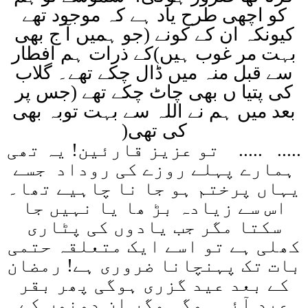
کو اچھی طرح یاد ہے کہ موجود تھے
کیونکہ ان کے کونے (جو ہمیں آ ج بھی
بہت مر غوب ہیں)کے ذرات ہم افطار
سے قبل منہ میں ڈال چکے تھے۔ گلاب
کی پتیا ں بھی چاٹ چکے تھے (جس پر
بعد میں ہم نے اللہ سے بہت توبہ بھی
کی تھی
)
.....
.....
تو عزیز قارئین! یہ تھی
ہمارے پہلے روزے کی روداد جسے
یہاں پرختم ہو جا نا چاہیے تھا۔
اس سے زیادہ بڑ ھا یا نہیں جا
سکتا مگر جب یادوں کی پٹاری
کھلی ہے تو اسے ایک متعلقہ حتمی
بات تک پہنچانا ضروری ہے! رمضان
کے بعد عید گزری ہوگی پھر بقر
عید آئی ہوگی مگر ان دونوں کے