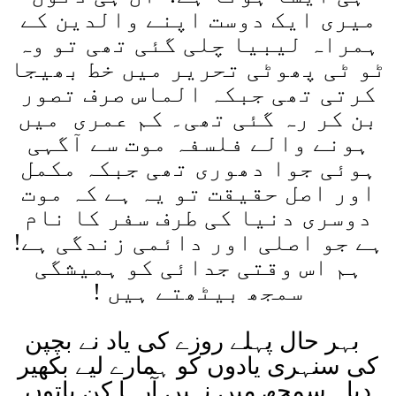
میری ایک دوست اپنے والدین کے
ہمراہ لیبیا چلی گئی تھی تو وہ
ٹو ٹی پھوٹی تحریر میں خط بھیجا
کرتی تھی جبکہ الماس صرف تصور
بن کر رہ گئی تھی۔ کم عمری میں
ہونے والے فلسفہ موت سے آگہی
ہوئی جوا دھوری تھی جبکہ مکمل
اور اصل حقیقت تو یہ ہے کہ موت
دوسری دنیا کی طرف سفر کا نام
ہے جو اصلی اور دائمی زندگی ہے!
ہم اس وقتی جدائی کو ہمیشگی
سمجھ بیٹھتے ہیں
!
بہر حال پہلے روزے کی یاد نے بچپن
کی سنہری یادوں کو ہمارے لیے بکھیر
دیا۔ سمجھ میں نہیں آرہا کن باتوں