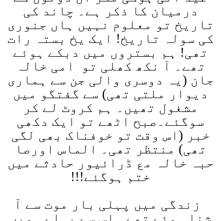
درمیان کا ذکر ہے۔ چاند کی
تاریخ تو معلوم نہیں ہاں جنوری
کی سولہ تاریخ! ایک یخ بستہ رات
تھی! ہم بستروں میں دبکے ہوئے
تھے۔ آ نکھ کھلی تو امی خالہ
جان (یہ دوسری والی جن سے ہماری
دیوار ملتی تھی) سے گفتگو میں
مشغول تھیں۔ ہم کروٹ لے کر
سوگئے۔صبح اٹھے تو ایک دکھی
خبر (اس وقت تو خوفناک بھی لگی
تھی) منتظر تھی۔ الماس اورصا
حبہ خالہ مع ڈرائیور حادثے میں
ختم ہوگئے
!!!
زندگی میں پہلی بار موت سے آ
شنا ہوئے تھے۔ اس سے پہلے ہمیں