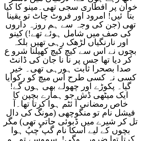
خوان پر افطاری سجی تھی۔مینو کا کیا
بتا ئیں! امرود اور فروٹ چاٹ تو یقینا
تھی (جن کی وجہ سے ہم روزہ داروں
کی صف میں شامل ہوئے تھے!) کینو
اور نارنگیاں لڑھک رہی تھیں بلکہ
بچوں نے اس سے کیچ کیچ کھیلنا شرو ع
کر دیا تھا جس پر نا نا جان کی ڈانٹ
صدا بصحرا ثابت ہورہی تھی۔ خیر
کسی نہ کسی طرح اس میچ کو رکوایا
گیا۔ پکوڑے اور چھولے بھی ہوں گے!
ایک میٹھی ڈش جو ہمارے بچپن کا
خاص رمضانی آ ئٹم ہوا کرتا تھا۔آ
فیشل نام تو منگوچھی (مونگ کی دال
تل کر شیرے میں ڈبوئی جاتی تھی) مگر
بچوں کے لیے اسکا نام گپ ُچپُ ہوا
کرتا تھا ضرور ہوگی! سموسے تو ہم