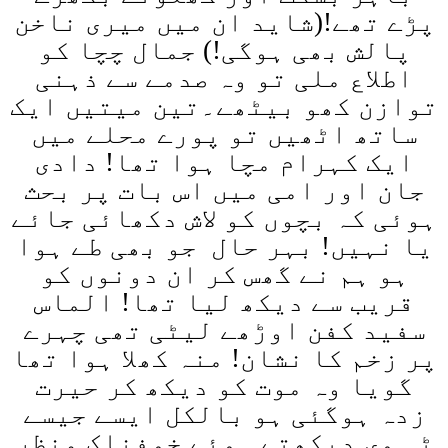
پڑے تھے!(شاید ان میں میری ناخن
پالش بھی ہوگی!) جمال چچا کو
اطلاع ملی تو وہ صدمے سے ذہنی
توازن کھو بیٹھے۔
تین میتیں ایک
ساتھ اٹھیں تو پورے محلے میں
ایک کہرام مچا ہوا تھا! دادی
جان اور امی میں اس بات پر بحث
ہوئی کہ بچوں کو لاش دکھائی جائے
یا نہیں! بہر حال جو بھی طے ہوا
ہو ہم نے گھس کر ان دونوں کو
قریب سے دیکھ لیا تھا! الماس
سفید کفن اوڑھے لیٹی تھی چہرے
پر زخم کا نشان! منہ کھلا ہوا تھا
گویا وہ موت کو دیکھ کر حیرت
زدہ ہوگئی ہو بالکل ایسے جیسے
ٹی وی دیکھتے ہوئے خوفناک منظر