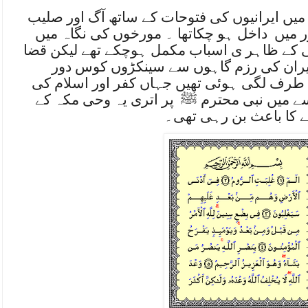
یں ایرانیوں کی فتوحات کے ساتھ آگ اور صلیب
ر میں داخل ہو چکاتھا ۔ مورخوں کی نگاہ میں
 کے ظاہر ی اسباب مکمل ہوچکے تھے لیکن قضا
ایران کی رزم گاہوں سے سینکڑوں کوس دور
 طرف لگی ہوئی تھیں جہاں کفر اور اسلام کی
 میں نبی محترم ﷺ پر اتری یہ وحی مکہ کے
ے کا باعث بن رہی تھی۔