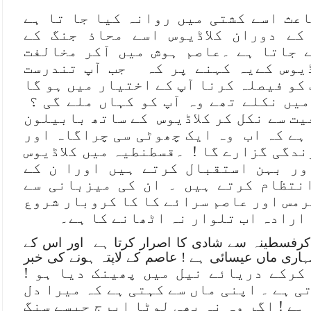
عث اسے کشتی میں روانہ کیا جا تا ہے
کے دوران کلاڈیوس اسے محاذ جنگ کے
 جاتا ہے ۔عاصم ہوش میں آکر مخالفت
ڈیوس کےیہ کہنے پر کہ جب آپ تندرست
کو فیصلہ کرنا آپ کے اختیار میں ہو گا
 میں نکلے تھے وہ آپ کو کہاں ملے گی ؟
یت سے نکل کر کلاڈیوس کے ساتھ بابیلون
ہے کہ اب وہ ایک چھوٹی سی چراگاہ اور
ندگی گزارے گا ! ۔قسطنطیہ میں کلاڈیوس
ر بہن استقبال کرتے ہیں اورا ن کے
نتظام کرتے ہیں ۔ ان کی میزبانی سے
رمس اور عاصم سرائے کا کا کروبار شروع
 ارادہ اب تلوار نہ اٹھانے کا ہے۔
 کرفسطینہ سے شادی کا اصرار کرتا ہے اور اس کے
مہاری ماں عیسائی ہے ! عاصم کے لاپتہ ہونے کی خبر
کرکے دریائے نیل میں پھینک دیا ہو !
 ہے ۔ اپنی ماں سے کہتی ہے کہ میرا دل
ہے ! اگر وہ نہ بھی لوٹا ایرج جیسے سنگ