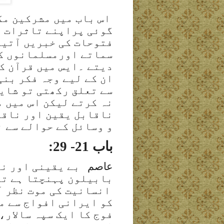
اس باب میں مشرکین مکہ
گوئی پراپنے تاثرات بت
فتوحات کی خبریں آتیں
سماتے اورمسلمانوں کو
دیتے ۔ایس میں قرآن کی
ان کے لیے وجہ فکر بنی
سے تعلق رکھتی تو شای
نہ کرتے لیکن اس میں م
ناقابل یقین اور ناقا
و وسائل کے حوالے سے ن
باب 21- 29:
عاصم
بے یقینی اور نا
بابیلون پہنچتا ہے تو
انسانیت کی موت نظر آت
کو ایرانی افواج سے م
فوج کا ایک سپہ سالار،