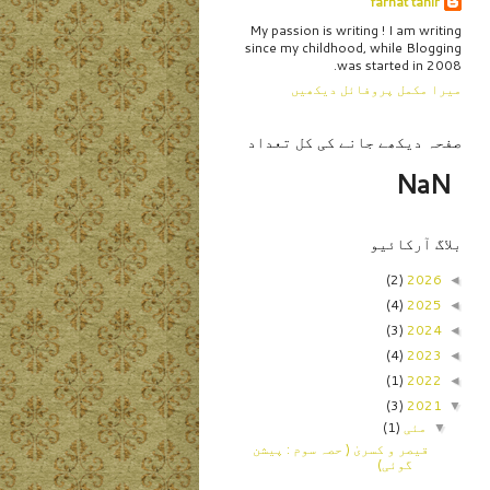
farhat tahir
My passion is writing ! I am writing
since my childhood, while Blogging
was started in 2008.
میرا مکمل پروفائل دیکھیں
صفحہ دیکھے جانے کی کل تعداد
NaN
بلاگ آرکائیو
(2)
2026
◄
(4)
2025
◄
(3)
2024
◄
(4)
2023
◄
(1)
2022
◄
(3)
2021
▼
مئی
(1)
▼
قیصر و کسریٰ ( حصہ سوم : پیشن
گوئی)