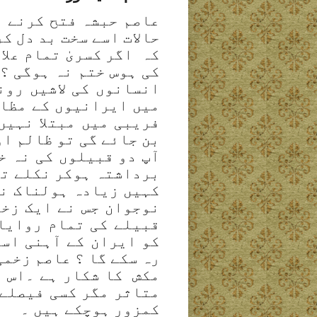
عاصم حبشہ فتح کرنے و
حالات اسے سخت بد دل ک
کہ اگر کسریٰ تمام علا
کی ہوس ختم نہ ہوگی ؟ 
انسانوں کی لاشیں رون
میں ایرانیوں کے مظال
فریبی میں مبتلا نہیں 
بن جائے گی تو ظالم او
آپ دو قبیلوں کی نہ خ
برداشتہ ہوکر نکلے تھے
کہیں زیادہ ہولناک نہ
نوجوان جس نے ایک زخم
قبیلے کی تمام روایا
کو ایران کے آہنی است
رہ سکے گا ؟ عاصم زخمی
مکش کا شکار ہے ۔اس ب
متاثر مگر کسی فیصلے 
کمزور ہوچکے ہیں ۔