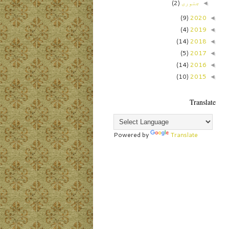
جنوری
(2)
◄
(9)
2020
◄
(4)
2019
◄
(14)
2018
◄
(5)
2017
◄
(14)
2016
◄
(10)
2015
◄
Translate
Powered by
Translate