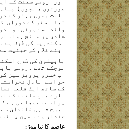
اور رومی سینٹ کے ایک 
عورتوں ، بچوں ) پناہ 
باعث بحری جہاز کے ذر
تھا ۔ سفر کے دوران کل
والدہ سے ہوئی ۔وہ دون
شادی پر منتج ہوا۔ اب
اسکندریہ کی طرف ہے ۔
اپنے غلام کی حیثیت سے
بابیلون کی طرح اسکند
ہوچکے تھے ۔رومی بابی
اب خسرو پرویز سین کو
جو اسے بادل نخواستہ 
کے ساتھ ایک قلعہ نما
بارے میں جاننے کے لیے
پر اسے سمجھا تی ہے کہ
ایرج شاہی خاندان سے 
حقدار ہے ۔ سین پر قسط
عاصم کا نیا موڑ: