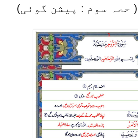
( حصہ سوم : پیشن گوئی)