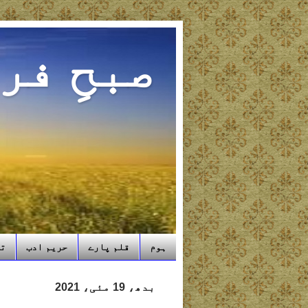
صبحِ فر
ہوم
قلم پارے
حریم ادب
تب
بدھ، 19 مئی، 2021