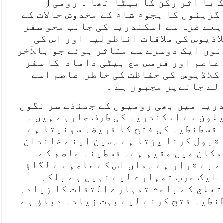
با اثر رکن کا بیٹا تھا ۔ رومی (
گزینوں کا ہجوم شام کے مخدوش حالات کے
یعے غزہ سے اسکندریہ کی جانب محو سفر
اڈیوس کی ملاقات اناطولیہ اور اس کی
وں ایک دوسرے سے متاثر ہوئے جو بالآخر
 عاصم اور فرمس مع بیٹی داماد کا سفر
 کلاڈیوس کی حفاظت کی خاطر عاصم اسے
 لے جانےپر مجبور ہے ۔
ریہ میں بھی رومیوں کے جھنڈے سر نگوں
لون سے اسکندریہ کی طرف جارہے ہیں ۔
 قسطنطیہ کی فتح کا فریضہ سونپتا ہے
قبول کرنا پڑتا ہے ۔سین اپنے خاندان
مکان میں مقیم ہے۔ فسطینہ عاصم کے
 بے قرار ہے ۔ماں اس کے عاصم سے لگاؤ
 ایک عرب تمہارے لیے نہیں ہے بلکہ
تعلق کے باعث تمہارے التفات کا زیادہ
نطیہ فتح کرنے لیے بہت زیادہ دباؤ ہے