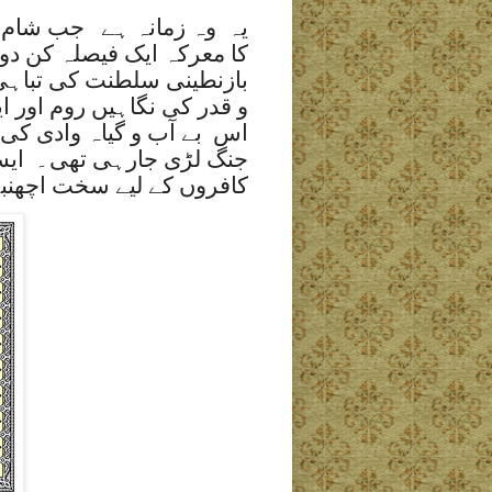
یہ وہ زمانہ ہے جب شام م
کا معرکہ ایک فیصلہ کن دو
بازنطینی سلطنت کی تباہی
و قدر کی نگاہیں روم اور 
اس بے آب و گیاہ وادی کی
جنگ لڑی جارہی تھی۔ ایسے
کافروں کے لیے سخت اچھنب