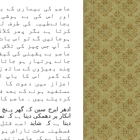
عاصم کی بیماری کے با
اور اس کی بے ہوشی 
بجائےطیبہ کی طرف لے
کرتا ہے مگر پھر کلا
ہوجائیں گے تو اس بات 
کہ آپ جس چیز کی تلاش
عاصم بے یقینی کی کیف
جانے پرتیار ہو جاتا 
چند بھیڑوں کے ساتھ ز
کے گھر اس کا باپ او
اعزاز میں دعوت کا ا
مستفید ہونے کے بعد ف
کردیتے ہیں ۔ عاصم کا
ادھر ایرج سین کے گھر پہنچ
انکار پر دھمکی دیتا ہے کہ ت
اسے قتل 
دیتا ہے کہ شاید
فسطینہ سخت ناراض ہوتی
کہتا ہے کہ عاصم زندہ 