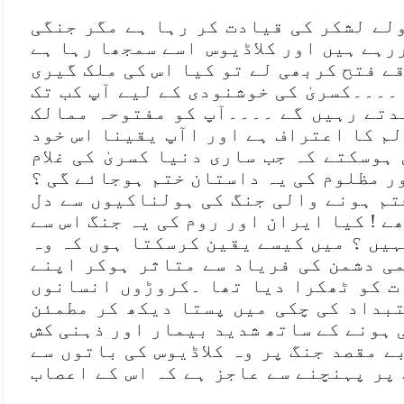
لے لشکر کی قیادت کر رہا ہے مگر جنگی
ررہے ہیں اور کلاڈیوس اسے سمجھا رہا ہے
قے فتح کربھی لے تو کیا اس کی ملک گیری
۔۔۔۔کسریٰ کی خوشنودی کے لیے آپ کب تک
دتے رہیں گے ۔۔۔۔آپ کو مفتوحہ ممالک
م کا اعتراف ہے اور اآپ یقینا اس خود
ہوسکتے کہ جب ساری دنیا کسریٰ کی غلام
ر مظلوم کی یہ داستان ختم ہوجائے گی ؟
تم ہونے والی جنگ کی ہولناکیوں سے دل
 ! کیا ایران اور روم کی یہ جنگ اس سے
یں ؟ میں کیسے یقین کرسکتا ہوں کہ وہ
ی دشمن کی فریاد سے متاثر ہوکر اپنے
ت کو ٹھکرا دیا تھا ۔کروڑوں انسانوں
بداد کی چکی میں پستا دیکھ کر مطمئن
 ہونے کے ساتھ شدید بیمار اور ذہنی کش
ے مقصد جنگ پر وہ کلاڈیوس کی باتوں سے
پر پہنچنے سے عاجز ہے کہ اس کے اعصاب