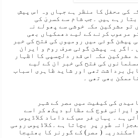
 کی محفل کا منظر ہے جہاں وہ اس پیش
ا رہے ہیں ۔جب شام سے کسریٰ کی
 تو مشرکین مکہ خوشی سے پھولے نہ
 مرعوب کرنے کے لیے دھمکیاں بھی
 پیشن گوئی میں رومیوں کی فتح کی خبر
 ۔اگر یہ پیشن گوئی صرف روم و ایران
د مشرکین مکہ اس قدر دلچسپی کا اظہار
سلمانوں کی فتح کی خبر ان کے لیے
بل برداشت تھی اور شاید ظاہری اسباب
اممکن بھی تھی ۔
میدی کی کیفیت میں مصر کے شہر
 ایرانی فوج کے مظالم دیکھ کر اسے
ی ہے ۔ یہاں فر مس کے داماد کلاڈیوس
عجزانہ طور پر بچاتا ہے ۔کلاڈیوس رومی
 اسکندریہ ( مصر) کے گورنر کا بھتیجا