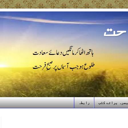
حت
صرہ برائے کتب
رابطہ