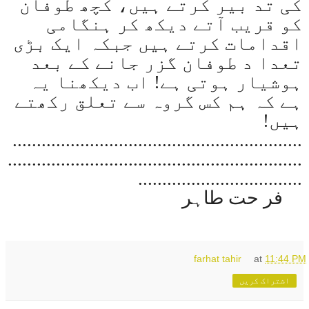
کی تد بیر کرتے ہیں، کچھ طوفان
کو قریب آتے دیکھ کر ہنگامی
اقدامات کرتے ہیں جبکہ ایک بڑی
تعدا د طوفان گزر جانے کے بعد
ہوشیار ہوتی ہے! اب دیکھنا یہ
ہے کہ ہم کس گروہ سے تعلق رکھتے
ہیں
!
............................................................
.............................................................
..................................
فر حت طاہر
farhat tahir
at
11:44 PM
اشتراک کریں