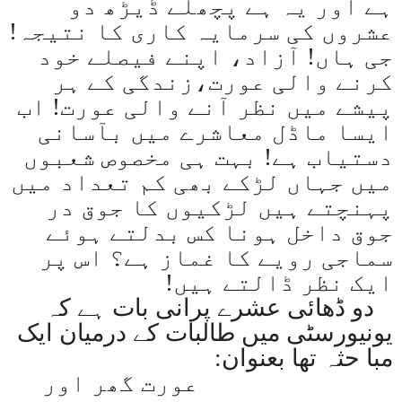
ہے اور یہ ہے پچھلے ڈیڑھ دو
عشروں کی سرمایہ کاری کا نتیجہ!
جی ہاں! آزاد، اپنے فیصلے خود
کرنے والی عورت،زندگی کے ہر
پیشے میں نظر آنے والی عورت! اب
ایسا ماڈل معاشرے میں بآسانی
دستیاب ہے! بہت ہی مخصوص شعبوں
میں جہاں لڑکے بھی کم تعداد میں
پہنچتے ہیں لڑکیوں کا جوق در
جوق داخل ہونا کس بدلتے ہوئے
سماجی رویے کا غماز ہے؟ اس پر
ایک نظر ڈالتے ہیں
!
دو ڈھائی عشرے پرانی بات ہے کہ
یونیورسٹی میں طالبات کے درمیان ایک
مبا حثہ تھا بعنوان
:
عورت گھر اور