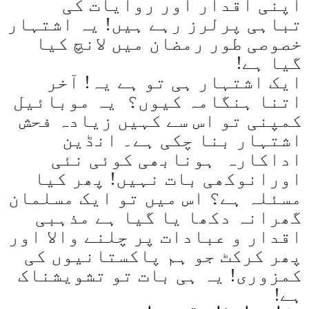
اپنی اقدار اور روایات کی
تباہی پرلرز رہے ہیں! یہ اشتہار
خصوصی طور رمضان میں لانچ کیا
گیا ہے
!
ایک اشتہار ہی تو ہے یہ! آخر
اتنا ہنگامہ کیوں؟ یہ موبائیل
کمپنی تو اس سے کہیں زیادہ فحش
اشتہار بنا چکی ہے۔ انڈین
اداکارہ ہونابھی کوئی نئی
اورانوکھی بات نہیں! پھر کیا
مسئلہ ہے؟ اس میں تو ایک مسلمان
گھرانہ دکھا یا گیا ہے مذہبی
اقدار و عبادات پر چلنے والا اور
پھر کرکٹ جو ہم پاکستانیوں کی
کمزوری! یہ ہی بات تو تشویشناک
ہے
!