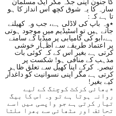
کا جنون اپنی جگہ مگر ایک مسلمان
سارہ کا یہ شوق کچھ اس انداز کا ہو
تا ہے کہ
:
٭وہ باپ کی لاڈلی ہے، جب وہ کھیلنے
جاتے ہیں تو اسٹیڈیم میں موجود ہوتی
ہے،ابو کی کامیابی پر میڈیا کے سامنے
پر اعتماد طریقے سے اظہار خوشی
کرتی ہے بغیر اس کے کہ کوئی بات
مذہب کے منافی ہو! شکست پر
تبصرہ کرکے اپنا کھیل سے تعلق ظاہر
کرتی ہے مگر اپنی نسوانیت کو داغدار
کیے بغیر
!
٭بھائی کرکٹ کوچنگ کے لیے
روانہ ہوتا ہے تو وہ اس کا بیگ
تیار کرتی ہے جو واپسی میں اسے
تحائف اور مٹھائی سے بھرا ملتا