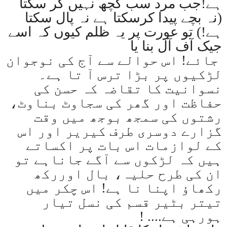
ہے!جب مرد سب کچھ نہیں کر سکتا
(نہ بچے پیدا کرسکتا ہے نہ پال سکتا
ہے!) تو عورت پر یہ ظلم کیوں کہ اسے
جیک آف آل بنا یا
جائے! اس حوالے سے آج کی نوجوان
لڑکیوں پر بڑا ترس آ تا ہے۔
نسوانیت کا تقاضہ کہ حسن کی
حفاظت اور گھر کی سجاوٹ بناوٹ،
رشتوں کی سمجھ بوجھ میں وقت
گزارے دوسری طرف کیریر اور اس
کے لوازمات اس بات پر اکساتے
ہیں کہ لڑکوں سے آگے جاناہے تو
ان کی طرح حلیہ، بال اوررکھ
رکھاؤ اپنا نا ہے! اس چکر میں
تیتر بٹیر قسم کی نسل تیار
ہورہی ہے
! ....