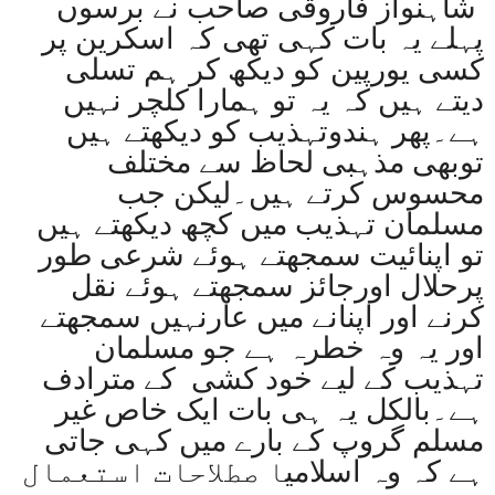
شاہنواز فاروقی صاحب نے برسوں
پہلے یہ بات کہی تھی کہ اسکرین پر
کسی یورپین کو دیکھ کر ہم تسلی
دیتے ہیں کہ یہ تو ہمارا کلچر نہیں
ہے۔پھر ہندوتہذیب کو دیکھتے ہیں
توبھی مذہبی لحاظ سے مختلف
محسوس کرتے ہیں۔لیکن جب
مسلمان تہذیب میں کچھ دیکھتے ہیں
تو اپنائیت سمجھتے ہوئے شرعی طور
پرحلال اورجائز سمجھتے ہوئے نقل
کرنے اور اپنانے میں عارنہیں سمجھتے
اور یہ وہ خطرہ ہے جو مسلمان
تہذیب کے لیے خود کشی کے مترادف
ہے۔بالکل یہ ہی بات ایک خاص غیر
مسلم گروپ کے بارے میں کہی جاتی
ہے کہ وہ اسلامی
ا صطلاحات استعمال