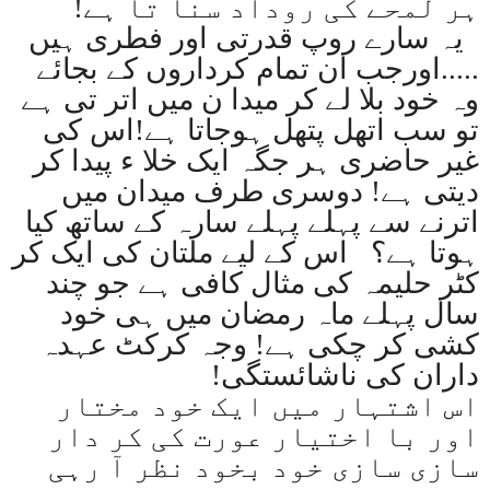
ہر لمحے کی روداد سنا تا ہے
!
یہ سارے روپ قدرتی اور فطری ہیں
.....اورجب ان تمام کرداروں کے بجائے
وہ خود بلا لے کر میدا ن میں اتر تی ہے
تو سب اتھل پتھل ہوجاتا ہے!اس کی
غیر حاضری ہر جگہ ایک خلا ء پیدا کر
دیتی ہے! دوسری طرف میدان میں
اترنے سے پہلے پہلے سارہ کے ساتھ کیا
ہوتا ہے؟ اس کے لیے ملتان کی ایک کر
کٹر حلیمہ کی مثال کافی ہے جو چند
سال پہلے ماہ رمضان میں ہی خود
کشی کر چکی ہے! وجہ کرکٹ عہدہ
داران کی ناشائستگی
!
اس اشتہار میں ایک خود مختار
اور با اختیار عورت کی کر دار
سازی سازی خود بخود نظر آ رہی