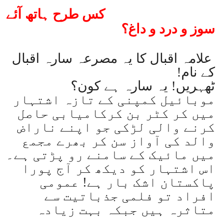
کس طرح ہاتھ آئے
سوز و درد و داغ؟
علامہ اقبال کا یہ مصرعہ سارہ اقبال
کے نام
!
ٹھہریں! یہ سارہ ہے کون؟
موبائیل کمپنی کے تازہ اشتہار
میں کر کٹر بن کرکامیابی حاصل
کرنے والی لڑکی جو اپنے ناراض
والد کی آواز سن کر بھرے مجمع
میں مائیک کے سامنے رو پڑتی ہے۔
اس اشتہار کو دیکھ کر آج پورا
پاکستان اشک بار ہے! عمومی
افراد تو فلمی جذباتیت سے
متاثرہ ہیں جبکہ بہت زیادہ