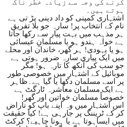
کرنے کی وجہ سے زیادہ خطر ناک
ہوتے ہیں۔
اشتہاری کمپنی کو داد دینی پڑ تی ہے
نام کے انتخاب پر! سارہ جو بلا تفریق
ہر مذہب میں بہت پیار سے رکھا جاتا
ہے خواہ ہندو ہو یا مسلمانِ عیسائی
ہو یا یہودی! ہر گھر، خاندان اور محلے
میں ایک پیاری سارہ ضرور ہوتی ہے
جو سب کی آنکھ کا تارہ ہو! مگر
موبائیل کے اشتہار میں خصوصی طور
پر اسے مسلمان دکھا یا گیا ہے۔ظاہر
ہے ایک مسلمان معاشرہ ٹارگٹ ہے
خصوصاً مسلمان خواتین اور گھر
!
اس اشتہار میں وہ اپنے باپ کو ناراض
کر کے ٹریننگ پر جارہی ہے! کیا حقیقت
میں ایساہوتا ہے یا ہونا چاہیے؟ کرکٹ