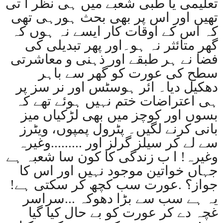
تعلیمی یا طبی شعبے میں ہی نظر آ تی
تھیں اور اس پر بھی بحث ہورہی تھی
کہ اس کے اوقات کار ایسے نہ ہوں کہ
گھر متائثر نہ ہو۔اور پھر تبدیلی کی
فضا نے ہر طبقے اور ذہنی و معاشرتی
سطح کی عورت کو گھر سے باہر
دھکیل دیا۔ ائر ہوسٹس اور نر سز پر
ہی اعتراضات ختم نہیں ہوئے تھے کہ
بسوں اور کوچز میں بھی لڑکیاں میز
بانی کرنے لگیں۔ پٹرول پمپوں، ویٹرز
سے لے کر سیلز گرلز اور .........وغیرہ
وغیرہ! ا ب زندگی کا کون سا شعبہ ہے
جہاں خواتین موجود نہیں اور اس کا
جواز؟ .عورت سب کچھ کر سکتی ہے!
یہ ہے سب سے بڑا دھوکہ ...سراسر
غچہ دے کر عورت کو بے حال کیا گیا