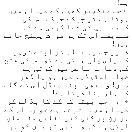
ہے
!
٭جب منگیتر کھیل کے میدان میں
ہوتا ہے تو چپکے چپکے اس کی
کامیا بی کی دعا کرتی ہے کہ
سندیسے اس تک ہر صورت پہنچ جاتے
ہیں
!
٭اور جب وہ بیاہ کر اپنے شوہر
کے پاس چلی جاتی ہے تو اس کی فتح
کی دعا ہر سانس میں کرتی ہے
خواہ اسٹیڈیم میں ہو یا گھر
میں! وہ بھی اپنا میڈل اس کے گلے
کا ہار بنا دیتا ہے
!
٭اور جب بیٹا کر کٹ کا بلا لے کر
میدان میں اتر تا ہے تو وہ اس کے
ہر رن پر کئی کئی نفلیں منت مان
لیتی ہے کہ وہ بھی تو ماں کو ہر