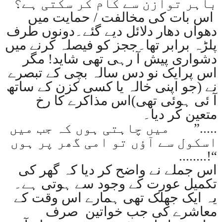
باہر توازن سے کام کر سکتی ہے؟
اس بات کی مخالفت / حمایت میں
دھواں دھار دلائل دیے گئے۔دونوں طرف
پلڑہ برابر تھا۔ججز کو فیصلہ کرنے میں
دشواری پیش آ رہی تھی شاید! مگر
اس پرایک نو دس سالہ بچی کے تبصرے
نے (جو اپنی خالہ یا کسی کزن کے ساتھ
آ ئی ہوئی تھی)اس مذاکرے کا رخ
متعین کر دیا۔
”.....
میں چاہتی ہوں کہ جب میں
اسکول سے آؤں تو امی گھر پر ہوں
........!“
اس جملے نے واضح کر دیا کہ گھر کی
تکمیل عورت کے وجود سے ہوتی ہے۔
یہ ایک جھلک تھی ہمارے اس وقت کے
معاشرے کی جب خواتین صرف