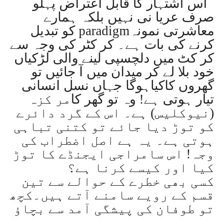
اس اشتہار کا قابل اعتراض پہلو
صرف عریا نی نہیں بلکہ ہمارے
معاشرتی نمونہ
paradigm
کو تبدیل
کرنے کی بات ہے۔ کر کٹر کی وجہ سے
کر کٹ میں دلچسپی لینے والی لڑکیاں
خود بلا لے کر میدان میں آ جائیں تو
گھروں کاکیاہوگا جہاں نسل انسانی
تیار ہوتی ہے! وہ تو گھر کا
مر کزہ
(نیوکلیس) ہے۔ اس کے گرد دائرے
کو توڑ دیا جائے تو کتنی تباہی
ہوتی ہے۔ یہ ہے اصل اضطراب کی
وجہ! اس سامراجی ایجنڈے کا توڑ
کیا اور کیسے کرنا ہے؟
کسی بھی خطرے کے حوالے سے تین
قسم کے رویے سامنے آتے ہیں۔کچھ
تو طوفان کی پیشگی آمد سے بچاؤ