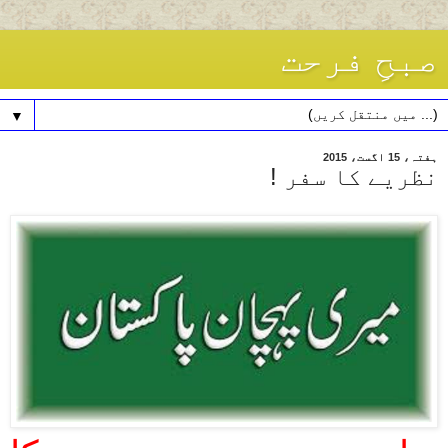
صبحِ فرحت
▼
ہفتہ، 15 اگست، 2015
نظریے کا سفر !