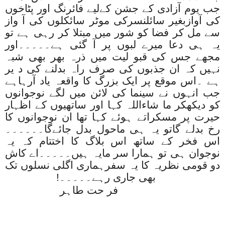
جب یوم آزادی کے جشن کےلیے فائرنگ اور پٹاخوں
کی آوازبغیر سائلنسرکی موٹر سائکلوں کی آ واز
سے مل کر فضا کو شور میں مبتلا کر رہی ہے تو
یہ ہی دعا میرے لبوں پر آ گئی ہے۔۔۔۔۔اور
مجھے جس کی قبو لیت میں ذرہ بھر بھی شبہ
نہیں کہ ان جذبوں کی صرف راہ بدلنے کی د یر
ہے ۔اس موقع پر ایک بزرگ کا واقعہ یاد آرہاہے
جب انہوں نے سینما کی لائن میں لگے نوجوانوں
کو دیکھکر ما شاءاللہ کہا اور ساتھیوں کے اظہار
حیرت پر مسکراتے ہوئے کہا تھا ان نوجوانوں کا
رخ بدلے گاتو یہ ہی ماحول بدل جائےگا۔۔۔۔۔۔
اس فخر کے ساتھ اس بلاگ کا اختتام کہ یہ
نوجوان ہی تو ہمارا سر مایہ ہیں۔۔۔۔۔اے کاش
دو قومی نظریہ کا یہ سفرہماری اگلی نسلوں تک
بھی جاری رہے۔۔۔۔۔!
فر حت طاہر