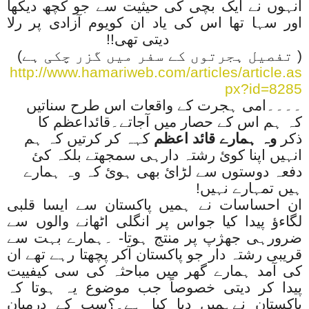
انہوں نے ایک بچی کی حیثیت سے جو کچھ دیکھا
اور سہا تھا اس کی یاد ان کویوم آزادی پر رلا
دیتی تھی!!
( تفصیل ہجرتوں کے سفر میں گزر چکی ہے)
http://www.hamariweb.com/articles/article.as
px?id=8285
۔۔۔۔امی ہجرت کے واقعات اس طرح سناتیں
کہ ہم اس کے حصار میں آجاتے۔قائداعظم کا
ذکر
وہ ہمارے قائد اعظم
کہہ کر کرتیں کہ ہم
انہیں اپنا کوئ رشتہ دارہی سمجھتے بلکہ کئ
دفعہ دوستوں سے لڑائ بھی ہوئ کہ وہ ہمارے
ہیں تمہارے نہیں!
ان احساسات نے ہمیں پاکستان سے ایسا قلبی
لگاءؤ پیدا کیا جواس پر انگلی اٹھانے والوں سے
ضرورہی جھژپ پر منتج ہوتا- ۔ہمارے بہت سے
قریبی رشتہ دار جو پاکستان آکر پچھتا رہے تھے ان
کی آمد ہمارے گھر میں مباحثہ کی سی کیفییت
پیدا کر دیتی خصوصاً جب موضوع یہ ہوتا کہ
پاکستان نےہمیں دیا کیا ہے۔؟سب کے درمیان