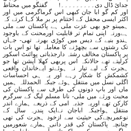
جدائ ڈال دی۔۔۔۔۔۔۔۔۔! گفتگو میں محتاط
اور کم گو ابا جان کبھی اس گرماگرمی میں اور
اکثر ایسی محفل کے اختتام پر بر ملا کہا کرتے کہ
ہمیںتو جو بھی عزت ملی ہے پاکستان سے ملی
ہےورنہ اپنی تمام تر قابلیت اورمحنت کے باوجود
ہندو بنیے کے دیس میں کوڑی بھرنہ تھی- جہاں
تک رشتوں سے بچھڑنے کا معاملہ تھا تو اس بات
پر پاکستان مخالف رشتہ دارجذباتی پوائنٹ اسکور
کرلیتے تھے حالانکہ اس پربھی کھلا آپشن تھا جو
ہجرت کے لیے تیار نہ ہوئےتو ایےخاندان واقعی
کشمکش کا شکار رہے اور یہ ہی احساسات
اگلی نسل میں منتقل ہوئے جبکہ الحمدللہ ہمیں
ماں اور باپ دونوں کی طرف سے پاکستان کی
محبت ورثے میں ملی- نانا مسلم لیگ کے سرگرم
کارکن تھے اوریہ جذبہ امی کے ذریعے ہمارے اندر
منتقل ہواجبکہ اباجان نےایک پندرہ سال کے
نوعمربچےکی حیثیت سے ازخود ہجرت کی تھی
چنانچہ پاکستان کی قدر دانی ہمارے شعورمیں