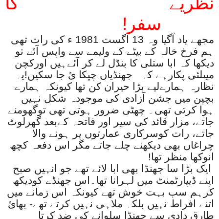
نظریے کا
سفر!
مجھے یاد آگیا وہ 13 اگست 1981 ء کی رات تھی
ہم فرخ خالہ کے بیٹے کے ولیمے سے واپس آئے تو
دیکھا کہ ابا ستلی کا بنڈل لے کر آئےہیں اورکچن
میںلئی پکارہے کہ جھنڈیاں چپکا ئ جا سکیں!یہ
نظارہ ہمارےلیے بڑا حیران کن تھا کیونکہ ہمارے
بچپن میں جشن آزادی کی موجودہ شکل نہیں
ہوا کرتی تھی۔ چھٹی ضرور ہوتی تھی توگھومنے
جاتے، مزار قائد کی سیر اور فاتحہ کےبعد گھرلوٹ
جاتے، رات کوسرکاری عمارتوں پر ہونے والا
چراغاں بھی دیکھنے چلے جاتے مگر اس دفعہ کچھ
انوکھا منظر تھا!
ایک بڑا سا جھنڈا بھی ابا لائے تھے جو انہیں صبح
اپنے ڈیپارٹمنٹ میں لہرانا تھا۔اس جھنڈے کودیکھ
کرہم سب بہت خوش تھے کیونکہ اس زمانے میں
اتنے افراط نہیں بلکہ ملاہی نہیں کرتے تھے- بھائ
طارق دادی سے جھنڈا سلوانے کی ضد کرتا