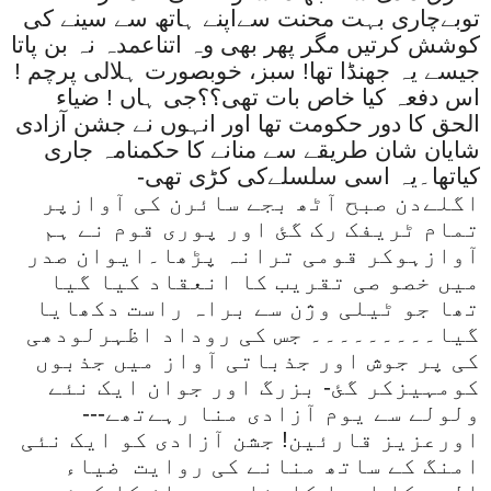
توبےچاری بہت محنت سےاپنے ہاتھ سے سینے کی
کوشش کرتیں مگر پھر بھی وہ اتناعمدہ نہ بن پاتا
جیسے یہ جھنڈا تھا! سبز، خوبصورت ہلالی پرچم !
اس دفعہ کیا خاص بات تھی؟؟جی ہاں ! ضیاء
الحق کا دور حکومت تھا اور انہوں نے جشن آزادی
شایان شان طریقے سے منانے کا حکمنامہ جاری
کیاتھا۔یہ اسی سلسلےکی کڑی تھی-
اگلےدن صبح آٹھ بجے سائرن کی آوازپر
تمام ٹریفک رک گئ اور پوری قوم نے ہم
آوازہوکر قومی ترانہ پڑھا۔ایوان صدر
میں خصو صی تقریب کا انعقاد کیا گیا
تھا جو ٹیلی وژن سے براہ راست دکھایا
گیا۔۔۔۔۔۔۔۔۔ جس کی روداد اظہرلودھی
کی پر جوش اور جذباتی آواز میں جذبوں
کومہیزکر گئ- بزرگ اور جوان ایک نئے
ولولے سے یوم آزادی منا رہےتھے---
اورعزیز قارئین! جشن آزادی کو ایک نئی
امنگ کے ساتھ منانے کی روایت
ضیاء