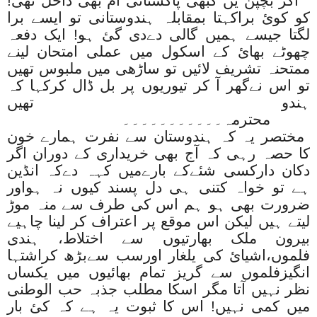
اگر بچپن یں کبھی پاکستانی آم
بھی داخل تھی!
کو کوئ براکہتا بمقابلہ ہندوستانی تو ایسے برا
لگتا جیسے ہمیں گالی دےدی گئ ہو! ایک دفعہ
چھوٹے بھائ کے اسکول میں عملی امتحان لینے
ممتحنہ تشریف لائیں تو ساڑھی میں ملبوس تھیں
تو اس نےگھر آ کر تیوریوں پر بل ڈال کرکہا کہ
ہندو تھیں
محترمہ۔۔۔۔۔۔۔۔۔۔۔
مختصر یہ کہ ہندوستان سے نفرت ہمارے خون
کا حصہ رہی کہ آج بھی خریداری کے دوران اگر
دکان دارکسی شئےکے بارےمیں کہہ دےکہ انڈین
ہے تو خواہ کتنی ہی دل پسند کیوں نہ ہواور
ضرورت بھی ہو ہم اس کی طرف سے منہ موڑ
لیتے ہیں لیکن اس موقع پر اعتراف کر لینا چاہیے
بیرون ملک بھارتیوں سے اختلاط، ہندی
فلموں،اشیائ کی یلغار اورسب سےبڑھ کراشتہا
انگیزفلموں سے گریز تمام بھائیوں میں یکساں
نظر نہیں آتا مگر اسکا مطلب جذبہ حب الوطنی
میں کمی نہیں! اس کا ثبوت یہ ہے کہ کئ بار