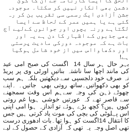
الحق کا ایسا کارنامہ جے ان کا کوئ
دشمن بھی انکار نہیں کر سکتا۔ موجودہ
جشن آزادی ایک رسمی سی تقریب بن کر رہ
گئی ہے یا ہمیں عمر کے لحاظ سے ایسا
لگتاہے ورنہ بچوں اور جوانوں کےلیے آج
بھی جذبوں کے اظہار کا دن ہے یہ اور
بات ہے کہ موجودہ دورکی مادیت پرستی
اور دکھاوااس میں از خود شامل ہوگیا
ہے!
بہر حال ہر سال 14 اگست کی صبح امی عید
کی مانند اچھا سا ناشتہ بناتیں اورٹی وی پر پریڈ
نہ صرف خود دلجسپی سے دیکھتیں بلکہ ہم سب
کو بھی دکھواتیں۔ساتھ روتی بھی جاتیں۔ ۔اپنے
چھوٹے ذہن کی وجہ سےہم اس وقت سمجھنے
سے قاصر تھے کہ عورتیں خوشی ہویا غم روتی
کیوں ہیں؟ کچھ بڑے ہوئے تو اندازہ ہوا امی اپنی
اس پہلوٹی کی بچی کی موت یاد کرتی ہیں جس
کا انتقال 14اگست کو ہوا تھا۔بات ادھوری درست
تھی اصل وجہ یہ تھی کہ آزادی کے حصول کے لیے