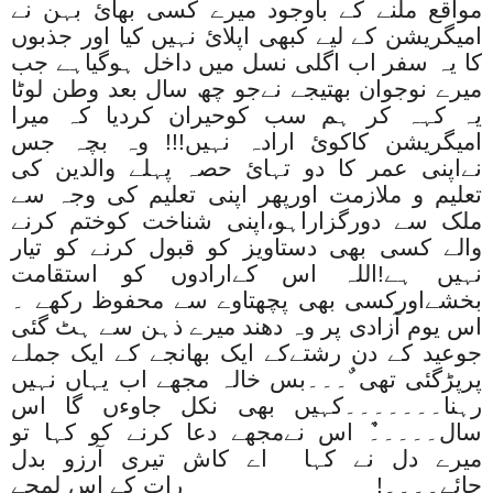
مواقع ملنے کے باوجود میرے کسی بھائ بہن نے
امیگریشن کے لیے کبھی اپلائ نہیں کیا اور جذبوں
کا یہ سفر اب اگلی نسل میں داخل ہوگیاہے جب
میرے نوجوان بھتیجے نےجو چھ سال بعد وطن لوٹا
یہ کہہ کر ہم سب کوحیران کردیا کہ میرا
امیگریشن کاکوئ ارادہ نہیں!!! وہ بچہ جس
نےاپنی عمر کا دو تہائ حصہ پہلے والدین کی
تعلیم و ملازمت اورپھر اپنی تعلیم کی وجہ سے
ملک سے دورگزاراہو،اپنی شناخت کوختم کرنے
والے کسی بھی دستاویز کو قبول کرنے کو تیار
نہیں ہے!اللہ اس کےارادوں کو استقامت
بخشےاورکسی بھی پچھتاوے سے محفوظ رکھے ۔
اس یوم آزادی پر وہ دھند میرے ذہن سے ہٹ گئی
جوعید کے دن رشتےکے ایک بھانجے کے ایک جملے
پرپڑگئی تھی ٌ۔۔۔بس خالہ مجھے اب یہاں نہیں
رہنا۔۔۔۔۔۔۔کہیں بھی نکل جاوءں گا اس
سال۔۔۔۔۔ٌٌ اس نےمجھے دعا کرنے کو کہا تو
میرے دل نے کہا اے کاش تیری آرزو بدل
جائے۔۔۔۔! رات کے اس لمحے