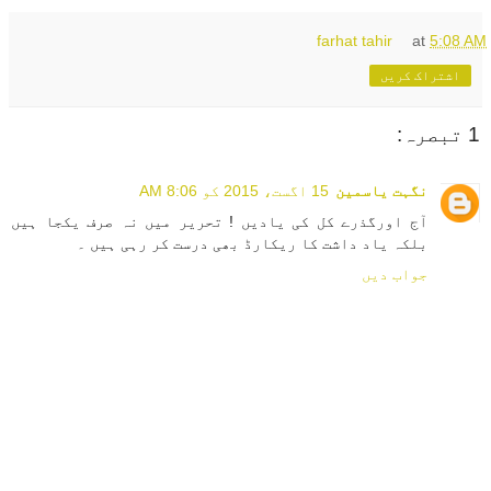
farhat tahir
at
5:08 AM
اشتراک کریں
1 تبصرہ:
نگہت یاسمین
15 اگست، 2015 کو 8:06 AM
آج اورگذرے کل کی یادیں ! تحریر میں نہ صرف یکجا ہیں
بلکہ یاد داشت کا ریکارڈ بھی درست کر رہی ہیں ۔
جواب دیں